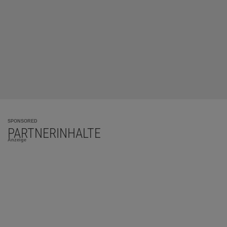
SPONSORED
PARTNERINHALTE
Anzeige