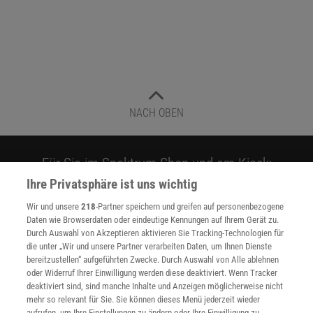
NACH OBEN
Für Sie im Spektrum-Shop und am Kiosk:
Ihre Privatsphäre ist uns wichtig
Wir und unsere
218
-Partner speichern und greifen auf personenbezogene
Daten wie Browserdaten oder eindeutige Kennungen auf Ihrem Gerät zu.
Durch Auswahl von Akzeptieren aktivieren Sie Tracking-Technologien für
die unter „Wir und unsere Partner verarbeiten Daten, um Ihnen Dienste
bereitzustellen“ aufgeführten Zwecke. Durch Auswahl von Alle ablehnen
oder Widerruf Ihrer Einwilligung werden diese deaktiviert. Wenn Tracker
WEITERE NEUERSCHEINUNGEN
SPEKTRUM SHOP
deaktiviert sind, sind manche Inhalte und Anzeigen möglicherweise nicht
mehr so relevant für Sie. Sie können dieses Menü jederzeit wieder
aufrufen, um Ihre Einstellungen zu ändern oder Ihre Einwilligung zu