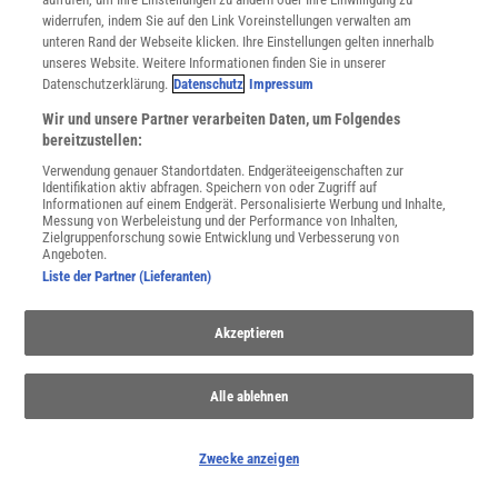
widerrufen, indem Sie auf den Link Voreinstellungen verwalten am
Spektrum
.de-Newsletter abonnieren
unteren Rand der Webseite klicken. Ihre Einstellungen gelten innerhalb
unseres Website. Weitere Informationen finden Sie in unserer
JETZT ANMELDEN!
Datenschutzerklärung.
Datenschutz
Impressum
Wir und unsere Partner verarbeiten Daten, um Folgendes
Sie können unsere Newsletter jederzeit wieder abbestellen. Infos zu unserem Umgang
bereitzustellen:
mit Ihren personenbezogenen Daten finden Sie in unserer
Datenschutzerklärung
.
Verwendung genauer Standortdaten. Endgeräteeigenschaften zur
Identifikation aktiv abfragen. Speichern von oder Zugriff auf
Informationen auf einem Endgerät. Personalisierte Werbung und Inhalte,
Messung von Werbeleistung und der Performance von Inhalten,
SERVICES
Zielgruppenforschung sowie Entwicklung und Verbesserung von
Angeboten.
Newsletter
Liste der Partner (Lieferanten)
Kontakt
Spektrum Shop
Im Handel kaufen
Akzeptieren
Presse
Verträge kündigen
Alle ablehnen
Widerruf
INFO
Zwecke anzeigen
Mediadaten
Datenschutz