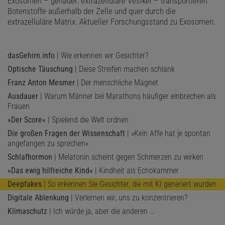
Exosomen – genauer: extrazelluläre Vesikel – transportieren
Botenstoffe außerhalb der Zelle und quer durch die
extrazelluläre Matrix. Aktueller Forschungsstand zu Exosomen.
dasGehirn.info
| Wie erkennen wir Gesichter?
Optische Täuschung
| Diese Streifen machen schlank
Franz Anton Mesmer
| Der menschliche Magnet
Ausdauer
| Warum Männer bei Marathons häufiger einbrechen als
Frauen
»Der Score«
| Spielend die Welt ordnen
Die großen Fragen der Wissenschaft
| »Kein Affe hat je spontan
angefangen zu sprechen«
Schlafhormon
| Melatonin scheint gegen Schmerzen zu wirken
»Das ewig hilfreiche Kind«
| Kindheit als Echokammer
Deepfakes
| So erkennen Sie Gesichter, die mit KI generiert wurden
Digitale Ablenkung
| Verlernen wir, uns zu konzentrieren?
Klimaschutz
| Ich würde ja, aber die anderen …