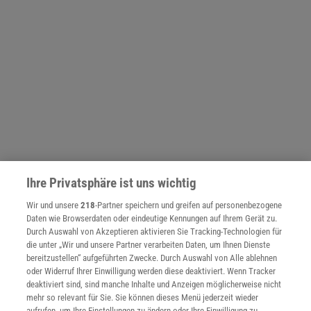
Ihre Privatsphäre ist uns wichtig
Wir und unsere
218
-Partner speichern und greifen auf personenbezogene
NACH OBEN
Daten wie Browserdaten oder eindeutige Kennungen auf Ihrem Gerät zu.
Durch Auswahl von Akzeptieren aktivieren Sie Tracking-Technologien für
die unter „Wir und unsere Partner verarbeiten Daten, um Ihnen Dienste
bereitzustellen“ aufgeführten Zwecke. Durch Auswahl von Alle ablehnen
Für Sie im Spektrum-Shop und am Kiosk:
oder Widerruf Ihrer Einwilligung werden diese deaktiviert. Wenn Tracker
deaktiviert sind, sind manche Inhalte und Anzeigen möglicherweise nicht
mehr so relevant für Sie. Sie können dieses Menü jederzeit wieder
aufrufen, um Ihre Einstellungen zu ändern oder Ihre Einwilligung zu