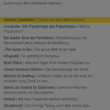
Suche nach den verlorenen Wörtern.
Vorsicht, Denkfalle!
| Timmy und das Helfersyndrom
Leseprobe »Die Psychologie des Populismus«
| Was ist
Populismus?
Die dunkle Seite der Perfektion
| Perfektionismus mit
Narzissmus-Faktor belastet die Beziehung
»The Game is On«
| Die ganze Welt ist ein Spiel
Infografik
| So vielfältig ist Autismus
Böse Eltern
| »Manche fügen ihren Kindern Schaden zu«
»Unser kreatives Gehirn«
| Die Neurobiologie der Kunst
Motorik im Sinkflug
| »Vielleicht haben wir es mit einer Art
sozialem Long Covid zu tun«
Gehirn als Vorbild für Elektronik
| Gedruckte Neurone
kommunizieren mit Mäusegehirn
Verlust
| Wie man Trauernde wirklich unterstützt
Attraktivität
| Das richtige Timing nach dem ersten Date