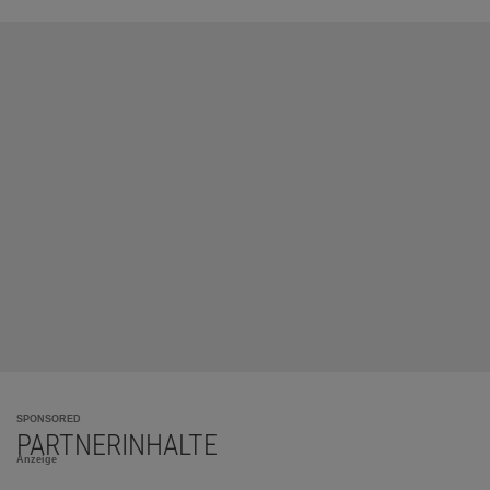
SPONSORED
PARTNERINHALTE
Anzeige