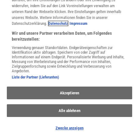
widerrufen, indem Sie auf den Link Voreinstellungen verwalten am
unteren Rand der Webseite klicken. Ihre Einstellungen gelten innerhalb
unseres Website. Weitere Informationen finden Sie in unserer
Datenschutzerklärung.
Datenschutz
Impressum
WEITERE NEUERSCHEINUNGEN
SPEKTRUM SHOP
Wir und unsere Partner verarbeiten Daten, um Folgendes
bereitzustellen:
Verwendung genauer Standortdaten. Endgeräteeigenschaften zur
Identifikation aktiv abfragen. Speichern von oder Zugriff auf
Spektrum
.de-Newsletter abonnieren
Informationen auf einem Endgerät. Personalisierte Werbung und Inhalte,
Messung von Werbeleistung und der Performance von Inhalten,
Zielgruppenforschung sowie Entwicklung und Verbesserung von
JETZT ANMELDEN!
Angeboten.
Liste der Partner (Lieferanten)
Sie können unsere Newsletter jederzeit wieder abbestellen. Infos zu unserem Umgang
mit Ihren personenbezogenen Daten finden Sie in unserer
Datenschutzerklärung
.
Akzeptieren
SERVICES
Alle ablehnen
Newsletter
Kontakt
Zwecke anzeigen
Spektrum Shop
Im Handel kaufen