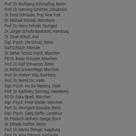
Prof. Dr. Wolfgang Schönpflug, Berlin
Prof. Dr. Henning Schöttke, Osnabrück
Dr. Ernst Schraube, Troy, New York
Dr. Michael Schredl, Mannheim
Prof. Dr. Heinz Schuler, Stuttgart
Dr. Jürgen Schulte-Markwort, Hamburg
Dr. Oliver Schulz, Kiel
Dipl.-Psych. Ute Schulz, Berlin
Ralf Schulze, Münster
Dr. Stefan Schulz-Hardt, München
PD Dr. Beate Schuster, München
Prof. Dr. Ralf Schwarzer, Berlin
Dr. Bärbel Schwertfeger, München
Prof. Dr. Herbert Selg, Bamberg
Prof. Dr. Bernd Six, Halle
Dipl.-Psych. Iris Six-Materna, Halle
Prof. Dr. Karlheinz Sonntag, Heidelberg
PD Dr. Erika Spieß, München
Dipl.-Psych. Peter Stadler, München
Prof. Dr. Irmingard Staeuble, Berlin
Dipl.-Psych. Gaby Staffa, Landshut
Dr. Friedrich-Wilhelm Steege, Bonn
Dr. Elfriede Steffan, Berlin
Prof. Dr. Martin Stengel, Augsburg
Prof. Dr. Arne Stiksrud, Karlsruhe