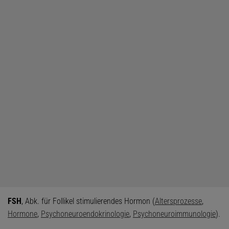
FSH
, Abk. für Follikel stimulierendes Hormon (
Altersprozesse
,
Hormone
,
Psychoneuroendokrinologie
,
Psychoneuroimmunologie
).