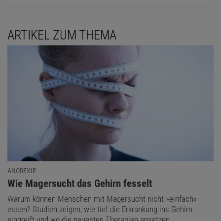
ARTIKEL ZUM THEMA
ANOREXIE
:
Wie Magersucht das Gehirn fesselt
Warum können Menschen mit Magersucht nicht »einfach«
essen? Studien zeigen, wie tief die Erkrankung ins Gehirn
eingreift und wo die neuesten Therapien ansetzen.