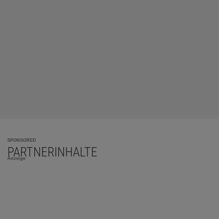
SPONSORED
PARTNERINHALTE
Anzeige