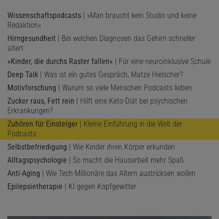
Wissenschaftspodcasts
| »Man braucht kein Studio und keine
Redaktion«
Hirngesundheit
| Bei welchen Diagnosen das Gehirn schneller
altert
»Kinder, die durchs Raster fallen«
| Für eine neuroinklusive Schule
Deep Talk
| Was ist ein gutes Gespräch, Matze Hielscher?
Motivforschung
| Warum so viele Menschen Podcasts lieben
Zucker raus, Fett rein
| Hilft eine Keto-Diät bei psychischen
Erkrankungen?
Zuhören für Einsteiger
| Kleine Einführung in die Welt der
Podcasts
Selbstbefriedigung
| Wie Kinder ihren Körper erkunden
Alltagspsychologie
| So macht die Hausarbeit mehr Spaß
Anti-Aging
| Wie Tech-Millionäre das Altern austricksen wollen
Epilepsietherapie
| KI gegen Kopfgewitter