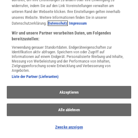
widerrufen, indem Sie auf den Link Voreinstellungen verwalten am
unteren Rand der Webseite klicken. Ihre Einstellungen gelten innerhalb
unseres Website. Weitere Informationen finden Sie in unserer
Datenschutzerklärung.
Datenschutz
Impressum
Spektrum
.de-Newsletter abonnieren
Wir und unsere Partner verarbeiten Daten, um Folgendes
JETZT ANMELDEN!
bereitzustellen:
Verwendung genauer Standortdaten. Endgeräteeigenschaften zur
Sie können unsere Newsletter jederzeit wieder abbestellen. Infos zu unserem Umgang
Identifikation aktiv abfragen. Speichern von oder Zugriff auf
mit Ihren personenbezogenen Daten finden Sie in unserer
Datenschutzerklärung
.
Informationen auf einem Endgerät. Personalisierte Werbung und Inhalte,
Messung von Werbeleistung und der Performance von Inhalten,
Zielgruppenforschung sowie Entwicklung und Verbesserung von
Angeboten.
Liste der Partner (Lieferanten)
SERVICES
Newsletter
Akzeptieren
Kontakt
Spektrum Shop
Im Handel kaufen
Alle ablehnen
Presse
Verträge kündigen
Widerruf
Zwecke anzeigen
INFO