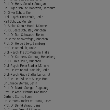
Prof. Dr. Heinz Schuler, Stuttgart
Dr. Jürgen Schulte-Markwort, Hamburg
Dr. Oliver Schulz, Kiel
Dipl.-Psych. Ute Schulz, Berlin
Ralf Schulze, Münster
Dr. Stefan Schulz-Hardt, München
PD Dr. Beate Schuster, München
Prof. Dr. Ralf Schwarzer, Berlin
Dr. Bärbel Schwertfeger, München
Prof. Dr. Herbert Selg, Bamberg
Prof. Dr. Bernd Six, Halle
Dipl.-Psych. Iris Six-Materna, Halle
Prof. Dr. Karlheinz Sonntag, Heidelberg
PD Dr. Erika Spieß, München
Dipl.-Psych. Peter Stadler, München
Prof. Dr. Irmingard Staeuble, Berlin
Dipl.-Psych. Gaby Staffa, Landshut
Dr. Friedrich-Wilhelm Steege, Bonn
Dr. Elfriede Steffan, Berlin
Prof. Dr. Martin Stengel, Augsburg
Prof. Dr. Arne Stiksrud, Karlsruhe
Gerhard Storm, Bonn
Dr. Barbara Stosiek-ter-Braak, Essen
Prof. Dr. Bernd Strauß, Jena
Dr. Gudrun Strobel, München