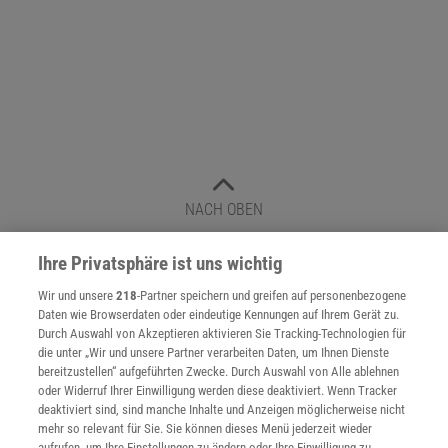
NACH OBEN
Ihre Privatsphäre ist uns wichtig
Für Sie im Spektrum-Shop und am Kiosk:
Wir und unsere
218
-Partner speichern und greifen auf personenbezogene
Daten wie Browserdaten oder eindeutige Kennungen auf Ihrem Gerät zu.
Durch Auswahl von Akzeptieren aktivieren Sie Tracking-Technologien für
die unter „Wir und unsere Partner verarbeiten Daten, um Ihnen Dienste
bereitzustellen“ aufgeführten Zwecke. Durch Auswahl von Alle ablehnen
oder Widerruf Ihrer Einwilligung werden diese deaktiviert. Wenn Tracker
deaktiviert sind, sind manche Inhalte und Anzeigen möglicherweise nicht
mehr so relevant für Sie. Sie können dieses Menü jederzeit wieder
WEITERE NEUERSCHEINUNGEN
SPEKTRUM SHOP
aufrufen, um Ihre Einstellungen zu ändern oder Ihre Einwilligung zu