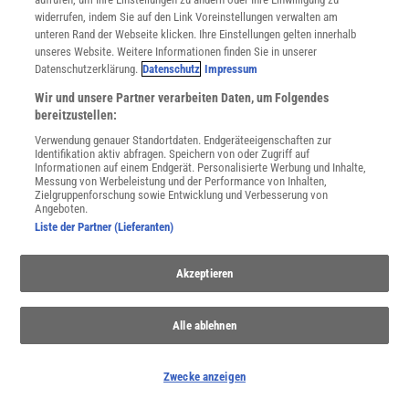
widerrufen, indem Sie auf den Link Voreinstellungen verwalten am
unteren Rand der Webseite klicken. Ihre Einstellungen gelten innerhalb
unseres Website. Weitere Informationen finden Sie in unserer
Datenschutzerklärung.
Datenschutz
Impressum
Wenn die Psyche leidet
Wir und unsere Partner verarbeiten Daten, um Folgendes
Angststörungen, Persönlichkeitsstörungen, Zwangsstörungen –
bereitzustellen:
die Liste an psychischen Erkrankungen ist lang. In Deutschland ist
Verwendung genauer Standortdaten. Endgeräteeigenschaften zur
pro Jahr fast jeder vierte Erwachsene betroffen.
Identifikation aktiv abfragen. Speichern von oder Zugriff auf
Informationen auf einem Endgerät. Personalisierte Werbung und Inhalte,
Messung von Werbeleistung und der Performance von Inhalten,
Zielgruppenforschung sowie Entwicklung und Verbesserung von
Anzeige
Angeboten.
Liste der Partner (Lieferanten)
Akzeptieren
Alle ablehnen
Zwecke anzeigen