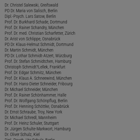
Dr. Christel Salewski, Greifswald
PD Dr. Maria von Salisch, Berlin
Dipl.-Psych. Lars Satow, Berlin
Prof. Dr. Burkhard Schade, Dortmund
Prof. Dr. Rainer Schandry, München
Prof. Dr. med. Christian Scharfetter, Zürich
Dr. Arist von Schlippe, Osnabrück
PD Dr. Klaus-Helmut Schmidt, Dortmund
Dr. Martin Schmidt, München
PD Dr. Lothar Schmidt-Atzert, Würzburg
Prof. Dr. Stefan Schmidtchen, Hamburg
Christoph Schmidt?Lellek, Frankfurt
Prof. Dr. Edgar Schmitz, München
Prof. Dr. Klaus A. Schneewind, München
Prof. Dr. Hans-Dieter Schneider, Fribourg
Dr. Michael Schneider, München
Prof. Dr. Rainer Schönhammer, Halle
Prof. Dr. Wolfgang Schönpflug, Berlin
Prof. Dr. Henning Schöttke, Osnabrück
Dr. Ernst Schraube, Troy, New York
Dr. Michael Schredl, Mannheim
Prof. Dr. Heinz Schuler, Stuttgart
Dr. Jürgen Schulte-Markwort, Hamburg
Dr. Oliver Schulz, Kiel
Dipl.-Psych. Ute Schulz, Berlin