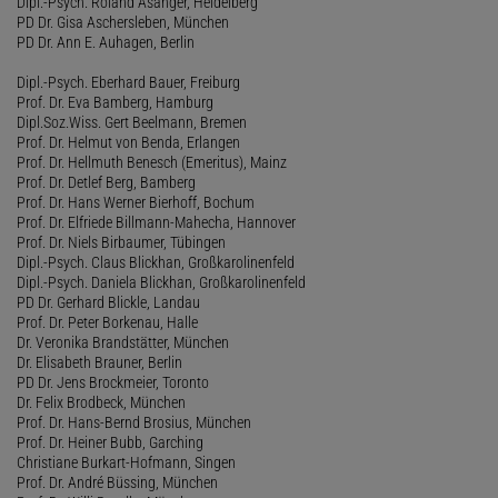
Dipl.-Psych. Roland Asanger, Heidelberg
PD Dr. Gisa Aschersleben, München
PD Dr. Ann E. Auhagen, Berlin
Dipl.-Psych. Eberhard Bauer, Freiburg
Prof. Dr. Eva Bamberg, Hamburg
Dipl.Soz.Wiss. Gert Beelmann, Bremen
Prof. Dr. Helmut von Benda, Erlangen
Prof. Dr. Hellmuth Benesch (Emeritus), Mainz
Prof. Dr. Detlef Berg, Bamberg
Prof. Dr. Hans Werner Bierhoff, Bochum
Prof. Dr. Elfriede Billmann-Mahecha, Hannover
Prof. Dr. Niels Birbaumer, Tübingen
Dipl.-Psych. Claus Blickhan, Großkarolinenfeld
Dipl.-Psych. Daniela Blickhan, Großkarolinenfeld
PD Dr. Gerhard Blickle, Landau
Prof. Dr. Peter Borkenau, Halle
Dr. Veronika Brandstätter, München
Dr. Elisabeth Brauner, Berlin
PD Dr. Jens Brockmeier, Toronto
Dr. Felix Brodbeck, München
Prof. Dr. Hans-Bernd Brosius, München
Prof. Dr. Heiner Bubb, Garching
Christiane Burkart-Hofmann, Singen
Prof. Dr. André Büssing, München