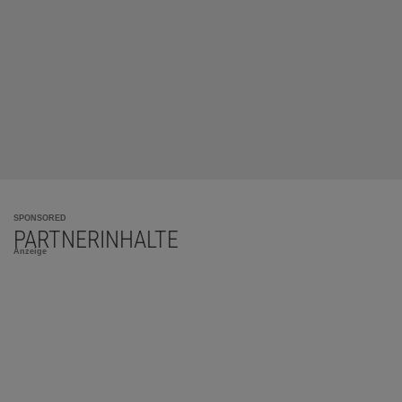
SPONSORED
PARTNERINHALTE
Anzeige