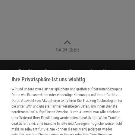
NACH OBEN
Für Sie im Spektrum-Shop und am Kiosk:
Ihre Privatsphäre ist uns wichtig
Wir und unsere
218
-Partner speichern und greifen auf personenbezogene
Daten wie Browserdaten oder eindeutige Kennungen auf Ihrem Gerät zu.
Durch Auswahl von Akzeptieren aktivieren Sie Tracking-Technologien für
die unter „Wir und unsere Partner verarbeiten Daten, um Ihnen Dienste
bereitzustellen“ aufgeführten Zwecke. Durch Auswahl von Alle ablehnen
oder Widerruf Ihrer Einwilligung werden diese deaktiviert. Wenn Tracker
WEITERE NEUERSCHEINUNGEN
SPEKTRUM SHOP
deaktiviert sind, sind manche Inhalte und Anzeigen möglicherweise nicht
mehr so relevant für Sie. Sie können dieses Menü jederzeit wieder
aufrufen, um Ihre Einstellungen zu ändern oder Ihre Einwilligung zu