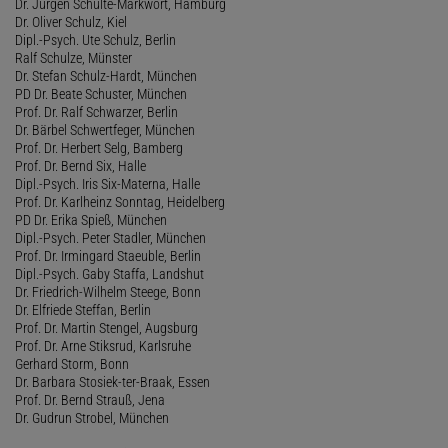
Dr. Jürgen Schulte-Markwort, Hamburg
Dr. Oliver Schulz, Kiel
Dipl.-Psych. Ute Schulz, Berlin
Ralf Schulze, Münster
Dr. Stefan Schulz-Hardt, München
PD Dr. Beate Schuster, München
Prof. Dr. Ralf Schwarzer, Berlin
Dr. Bärbel Schwertfeger, München
Prof. Dr. Herbert Selg, Bamberg
Prof. Dr. Bernd Six, Halle
Dipl.-Psych. Iris Six-Materna, Halle
Prof. Dr. Karlheinz Sonntag, Heidelberg
PD Dr. Erika Spieß, München
Dipl.-Psych. Peter Stadler, München
Prof. Dr. Irmingard Staeuble, Berlin
Dipl.-Psych. Gaby Staffa, Landshut
Dr. Friedrich-Wilhelm Steege, Bonn
Dr. Elfriede Steffan, Berlin
Prof. Dr. Martin Stengel, Augsburg
Prof. Dr. Arne Stiksrud, Karlsruhe
Gerhard Storm, Bonn
Dr. Barbara Stosiek-ter-Braak, Essen
Prof. Dr. Bernd Strauß, Jena
Dr. Gudrun Strobel, München