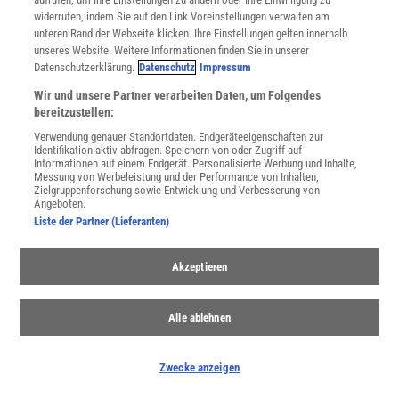
widerrufen, indem Sie auf den Link Voreinstellungen verwalten am
Spektrum
.de-Newsletter abonnieren
unteren Rand der Webseite klicken. Ihre Einstellungen gelten innerhalb
unseres Website. Weitere Informationen finden Sie in unserer
Datenschutzerklärung.
Datenschutz
Impressum
JETZT ANMELDEN!
Wir und unsere Partner verarbeiten Daten, um Folgendes
Sie können unsere Newsletter jederzeit wieder abbestellen. Infos zu unserem Umgang
bereitzustellen:
mit Ihren personenbezogenen Daten finden Sie in unserer
Datenschutzerklärung
.
Verwendung genauer Standortdaten. Endgeräteeigenschaften zur
Identifikation aktiv abfragen. Speichern von oder Zugriff auf
Informationen auf einem Endgerät. Personalisierte Werbung und Inhalte,
Messung von Werbeleistung und der Performance von Inhalten,
Zielgruppenforschung sowie Entwicklung und Verbesserung von
SERVICES
Angeboten.
Newsletter
Liste der Partner (Lieferanten)
Kontakt
Spektrum Shop
Akzeptieren
Im Handel kaufen
Presse
Verträge kündigen
Alle ablehnen
Widerruf
INFO
Zwecke anzeigen
Mediadaten
Datenschutz