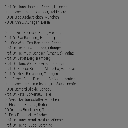
Prof. Dr. Hans-Joachim Ahrens, Heidelberg
Dipl.-Psych. Roland Asanger, Heidelberg
PD Dr. Gisa Aschersleben, München
PD Dr. Ann E. Auhagen, Berlin
Dipl.-Psych. Eberhard Bauer, Freiburg
Prof. Dr. Eva Bamberg, Hamburg
Dipl.Soz.Wiss. Gert Beelmann, Bremen
Prof. Dr. Helmut von Benda, Erlangen
Prof. Dr. Hellmuth Benesch (Emeritus), Mainz
Prof. Dr. Detlef Berg, Bamberg
Prof. Dr. Hans Werner Bierhoff, Bochum
Prof. Dr. Elfriede Billmann-Mahecha, Hannover
Prof. Dr. Niels Birbaumer, Tübingen
Dipl.-Psych. Claus Blickhan, Großkarolinenfeld
Dipl.-Psych. Daniela Blickhan, Großkarolinenfeld
PD Dr. Gerhard Blickle, Landau
Prof. Dr. Peter Borkenau, Halle
Dr. Veronika Brandstätter, München
Dr. Elisabeth Brauner, Berlin
PD Dr. Jens Brockmeier, Toronto
Dr. Felix Brodbeck, München
Prof. Dr. Hans-Bernd Brosius, München
Prof. Dr. Heiner Bubb, Garching