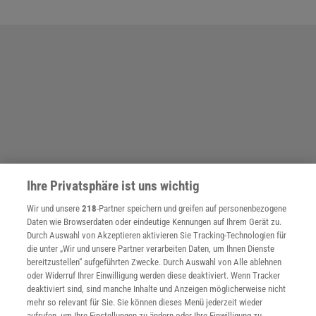
Ihre Privatsphäre ist uns wichtig
Wir und unsere
218
-Partner speichern und greifen auf personenbezogene
Daten wie Browserdaten oder eindeutige Kennungen auf Ihrem Gerät zu.
Durch Auswahl von Akzeptieren aktivieren Sie Tracking-Technologien für
die unter „Wir und unsere Partner verarbeiten Daten, um Ihnen Dienste
bereitzustellen“ aufgeführten Zwecke. Durch Auswahl von Alle ablehnen
oder Widerruf Ihrer Einwilligung werden diese deaktiviert. Wenn Tracker
SPONSORED
deaktiviert sind, sind manche Inhalte und Anzeigen möglicherweise nicht
PARTNERINHALTE
mehr so relevant für Sie. Sie können dieses Menü jederzeit wieder
Anzeige
aufrufen, um Ihre Einstellungen zu ändern oder Ihre Einwilligung zu