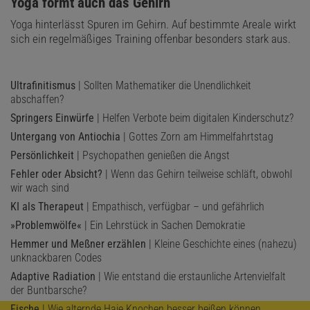
:
Yoga formt auch das Gehirn
Yoga hinterlässt Spuren im Gehirn. Auf bestimmte Areale wirkt
sich ein regelmäßiges Training offenbar besonders stark aus.
Ultrafinitismus
| Sollten Mathematiker die Unendlichkeit
abschaffen?
Springers Einwürfe
| Helfen Verbote beim digitalen Kinderschutz?
Untergang von Antiochia
| Gottes Zorn am Himmelfahrtstag
Persönlichkeit
| Psychopathen genießen die Angst
Fehler oder Absicht?
| Wenn das Gehirn teilweise schläft, obwohl
wir wach sind
KI als Therapeut
| Empathisch, verfügbar – und gefährlich
»Problemwölfe«
| Ein Lehrstück in Sachen Demokratie
Hemmer und Meßner erzählen
| Kleine Geschichte eines (nahezu)
unknackbaren Codes
Adaptive Radiation
| Wie entstand die erstaunliche Artenvielfalt
der Buntbarsche?
Fische
| Wie alternde Haie Knochen besser beißen können