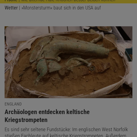
Wetter
| »Monstersturm« baut sich in den USA auf
ENGLAND
:
Archäologen entdecken keltische
Kriegstrompeten
Es sind sehr seltene Fundstücke: Im englischen West Norfolk
stießen Fachleute auf keltische Kriegstrompeten. Außerdem