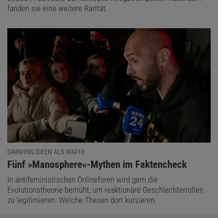
fanden sie eine weitere Rarität.
DARWINS IDEEN ALS WAFFE
:
Fünf »Manosphere«-Mythen im Faktencheck
In antifeministischen Onlineforen wird gern die
Evolutionstheorie bemüht, um reaktionäre Geschlechterrollen
zu legitimieren. Welche Thesen dort kursieren.