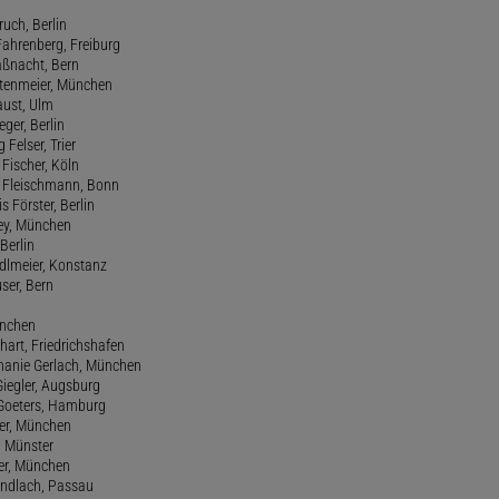
ruch, Berlin
Fahrenberg, Freiburg
aßnacht, Bern
stenmeier, München
Faust, Ulm
eger, Berlin
 Felser, Trier
d Fischer, Köln
M. Fleischmann, Bonn
s Förster, Berlin
Frey, München
Berlin
edlmeier, Konstanz
user, Bern
ünchen
hart, Friedrichshafen
phanie Gerlach, München
Giegler, Augsburg
 Goeters, Hamburg
er, München
 Münster
ter, München
Gundlach, Passau