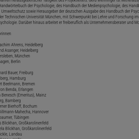
andwörterbuch der Psychologie, des Handbuch der Medienpsychologie, des Handb
 Umweltschutz sowie Herausgeber der deutschen Ausgabe des Handbuch der Psycho
der Technischen Universität München, mit Schwerpunkt bei Lehre und Forschung im
ychologie. Darüber hinaus arbeitet er freiberuflich als Unternehmensberater und Mo
orinnen
oachim Ahrens, Heidelberg
and Asanger, Heidelberg
ersleben, München
agen, Berlin
hard Bauer, Freiburg
amberg, Hamburg
ert Beelmann, Bremen
 von Benda, Erlangen
h Benesch (Emeritus), Mainz
Berg, Bamberg
erner Bierhoff, Bochum
de Billmann-Mahecha, Hannover
irbaumer, Tübingen
s Blickhan, Großkarolinenfeld
ela Blickhan, Großkarolinenfeld
ickle, Landau