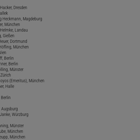
d Hacker, Dresden
allek
ang Heckmann, Magdeburg
ller, München
s Helmke, Landau
g, Gießen
 Heuer, Dortmund
d Höfling, München
Wien
f, Berlin
ner, Berlin
olling, Münster
 Zürich
 Hoyos (Emeritus), München
er, Halle
 Berlin
e, Augsburg
m Janke, Würzburg
nning, Münster
hube, München
 Keupp, München