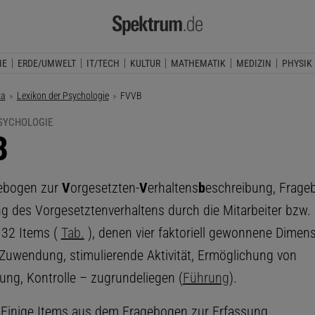
IE
ERDE/UMWELT
IT/TECH
KULTUR
MATHEMATIK
MEDIZIN
PHYSIK
ka
Lexikon der Psychologie
Aktuelle Seite:
FVVB
PSYCHOLOGIE
B
ebogen zur
V
orgesetzten-
V
erhaltens
b
eschreibung, Frage
g des Vorgesetztenverhaltens durch die Mitarbeiter bzw.
 32 Items (
Tab.
), denen vier faktoriell gewonnene Dimen
 Zuwendung, stimulierende Aktivität, Ermöglichung von
ng, Kontrolle – zugrundeliegen (
Führung
).
Einige Items aus dem Fragebogen zur Erfassung