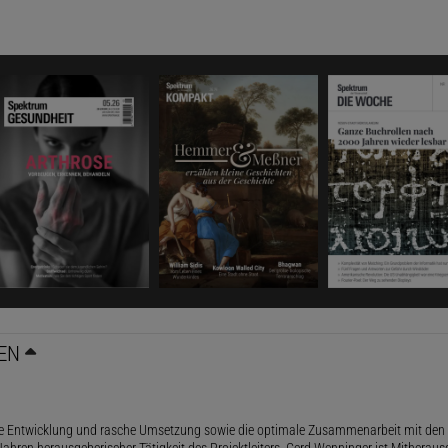
EN
le Entwicklung und rasche Umsetzung sowie die optimale Zusammenarbeit mit den 
ahren herausgeberischer Tätigkeit des Projektleiters. Gerd Wenninger ist Mitheraus