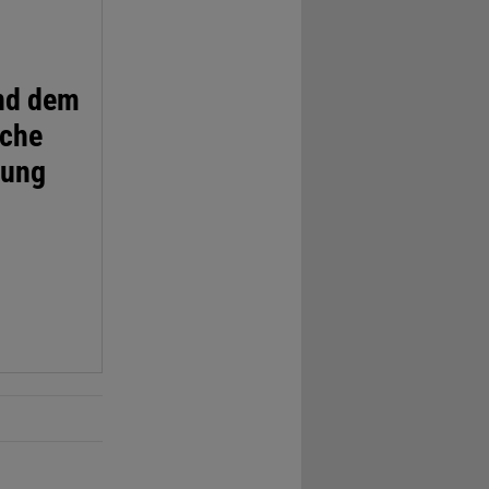
und dem
sche
lung