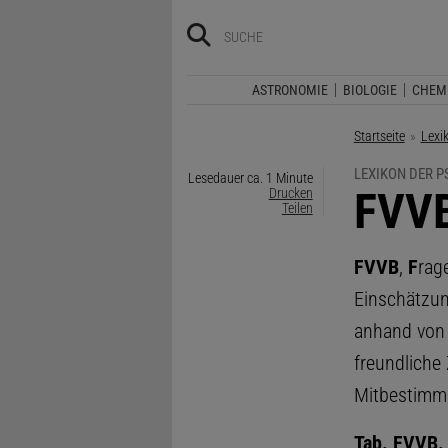
ASTRONOMIE
BIOLOGIE
CHEM
Startseite
Lexi
LEXIKON DER 
Lesedauer ca. 1 Minute
:
FVV
Drucken
Teilen
FVVB
,
F
rag
Einschätzun
anhand von
freundliche
Mitbestimmu
Tab. FVVB.