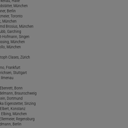
orkenau, Halle
ndstätter, München
ner, Berlin
kmeier, Toronto
ck, München
ernd Brosius, München
Bubb, Garching
rt-Hofmann, Singen
Büssing, München
tollo, München
stoph Clases, Zürich
rno, Frankfurt
drichsen, Stuttgart
, Ilmenau
 Ebenrett, Bonn
 Edelmann, Braunschweig
stein, Dortmund
ka Eigenstetter, Sinzing
Elbert, Konstanz
d Elbing, München
Ellermeier, Regensburg
Erdmann, Berlin