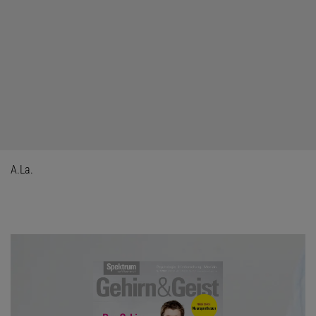
A.La.