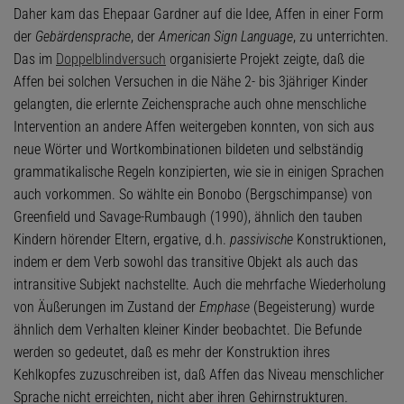
Daher kam das Ehepaar Gardner auf die Idee, Affen in einer Form
der
Gebärdensprache
, der
American Sign Language
, zu unterrichten.
Das im
Doppelblindversuch
organisierte Projekt zeigte, daß die
Affen bei solchen Versuchen in die Nähe 2- bis 3jähriger Kinder
gelangten, die erlernte Zeichensprache auch ohne menschliche
Intervention an andere Affen weitergeben konnten, von sich aus
neue Wörter und Wortkombinationen bildeten und selbständig
grammatikalische Regeln konzipierten, wie sie in einigen Sprachen
auch vorkommen. So wählte ein Bonobo (Bergschimpanse) von
Greenfield und Savage-Rumbaugh (1990), ähnlich den tauben
Kindern hörender Eltern, ergative, d.h.
passivische
Konstruktionen,
indem er dem Verb sowohl das transitive Objekt als auch das
intransitive Subjekt nachstellte. Auch die mehrfache Wiederholung
von Äußerungen im Zustand der
Emphase
(Begeisterung) wurde
ähnlich dem Verhalten kleiner Kinder beobachtet. Die Befunde
werden so gedeutet, daß es mehr der Konstruktion ihres
Kehlkopfes zuzuschreiben ist, daß Affen das Niveau menschlicher
Sprache nicht erreichten, nicht aber ihren Gehirnstrukturen.