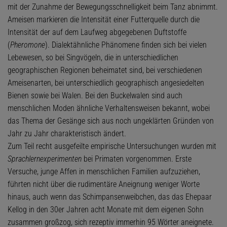
mit der Zunahme der Bewegungsschnelligkeit beim Tanz abnimmt.
Ameisen markieren die Intensität einer Futterquelle durch die
Intensität der auf dem Laufweg abgegebenen Duftstoffe
(
Pheromone
). Dialektähnliche Phänomene finden sich bei vielen
Lebewesen, so bei Singvögeln, die in unterschiedlichen
geographischen Regionen beheimatet sind, bei verschiedenen
Ameisenarten, bei unterschiedlich geographisch angesiedelten
Bienen sowie bei Walen. Bei den Buckelwalen sind auch
menschlichen Moden ähnliche Verhaltensweisen bekannt, wobei
das Thema der Gesänge sich aus noch ungeklärten Gründen von
Jahr zu Jahr charakteristisch ändert.
Zum Teil recht ausgefeilte empirische Untersuchungen wurden mit
Sprachlernexperimenten
bei Primaten vorgenommen. Erste
Versuche, junge Affen in menschlichen Familien aufzuziehen,
führten nicht über die rudimentäre Aneignung weniger Worte
hinaus, auch wenn das Schimpansenweibchen, das das Ehepaar
Kellog in den 30er Jahren acht Monate mit dem eigenen Sohn
zusammen großzog, sich rezeptiv immerhin 95 Wörter aneignete.