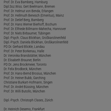
Prof. Dr. Eva Bamberg, Hamburg
Dipl.Soz.Wiss. Gert Beelmann, Bremen
Prof. Dr. Helmut von Benda, Erlangen
Prof. Dr. Hellmuth Benesch (Emeritus), Mainz
Prof. Dr. Detlef Berg, Bamberg
Prof. Dr. Hans Werner Bierhoff, Bochum
Prof. Dr. Elfriede Billmann-Mahecha, Hannover
Prof. Dr. Niels Birbaumer, Tübingen
Dipl.-Psych. Claus Blickhan, Großkarolinenfeld
Dipl.-Psych. Daniela Blickhan, Großkarolinenfeld
PD Dr. Gerhard Blickle, Landau
Prof. Dr. Peter Borkenau, Halle
Dr. Veronika Brandstätter, München
Dr. Elisabeth Brauner, Berlin
PD Dr. Jens Brockmeier, Toronto
Dr. Felix Brodbeck, München
Prof. Dr. Hans-Bernd Brosius, München
Prof. Dr. Heiner Bubb, Garching
Christiane Burkart-Hofmann, Singen
Prof. Dr. André Büssing, München
Prof. Dr. Willi Butollo, München
Dipl.-Psych. Christoph Clases, Zürich
Dr. Heinrich Deserno, Frankfurt