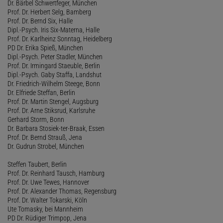
Dr. Bärbel Schwertfeger, München
Prof. Dr. Herbert Selg, Bamberg
Prof. Dr. Bernd Six, Halle
Dipl.-Psych. Iris Six-Materna, Halle
Prof. Dr. Karlheinz Sonntag, Heidelberg
PD Dr. Erika Spieß, München
Dipl.-Psych. Peter Stadler, München
Prof. Dr. Irmingard Staeuble, Berlin
Dipl.-Psych. Gaby Staffa, Landshut
Dr. Friedrich-Wilhelm Steege, Bonn
Dr. Elfriede Steffan, Berlin
Prof. Dr. Martin Stengel, Augsburg
Prof. Dr. Arne Stiksrud, Karlsruhe
Gerhard Storm, Bonn
Dr. Barbara Stosiek-ter-Braak, Essen
Prof. Dr. Bernd Strauß, Jena
Dr. Gudrun Strobel, München
Steffen Taubert, Berlin
Prof. Dr. Reinhard Tausch, Hamburg
Prof. Dr. Uwe Tewes, Hannover
Prof. Dr. Alexander Thomas, Regensburg
Prof. Dr. Walter Tokarski, Köln
Ute Tomasky, bei Mannheim
PD Dr. Rüdiger Trimpop, Jena