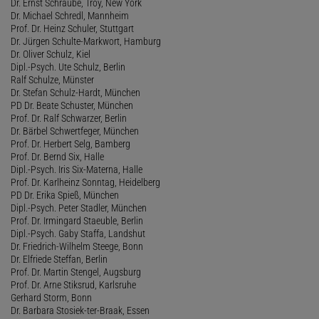
Dr. Ernst Schraube, Troy, New York
Dr. Michael Schredl, Mannheim
Prof. Dr. Heinz Schuler, Stuttgart
Dr. Jürgen Schulte-Markwort, Hamburg
Dr. Oliver Schulz, Kiel
Dipl.-Psych. Ute Schulz, Berlin
Ralf Schulze, Münster
Dr. Stefan Schulz-Hardt, München
PD Dr. Beate Schuster, München
Prof. Dr. Ralf Schwarzer, Berlin
Dr. Bärbel Schwertfeger, München
Prof. Dr. Herbert Selg, Bamberg
Prof. Dr. Bernd Six, Halle
Dipl.-Psych. Iris Six-Materna, Halle
Prof. Dr. Karlheinz Sonntag, Heidelberg
PD Dr. Erika Spieß, München
Dipl.-Psych. Peter Stadler, München
Prof. Dr. Irmingard Staeuble, Berlin
Dipl.-Psych. Gaby Staffa, Landshut
Dr. Friedrich-Wilhelm Steege, Bonn
Dr. Elfriede Steffan, Berlin
Prof. Dr. Martin Stengel, Augsburg
Prof. Dr. Arne Stiksrud, Karlsruhe
Gerhard Storm, Bonn
Dr. Barbara Stosiek-ter-Braak, Essen