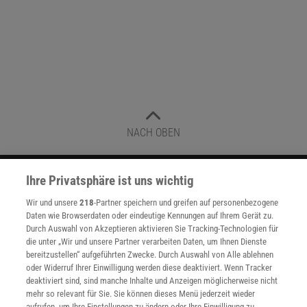
NACH OBEN
Ihre Privatsphäre ist uns wichtig
Für Sie im Spektrum-Shop und am Kiosk:
Wir und unsere
218
-Partner speichern und greifen auf personenbezogene
Daten wie Browserdaten oder eindeutige Kennungen auf Ihrem Gerät zu.
Durch Auswahl von Akzeptieren aktivieren Sie Tracking-Technologien für
die unter „Wir und unsere Partner verarbeiten Daten, um Ihnen Dienste
bereitzustellen“ aufgeführten Zwecke. Durch Auswahl von Alle ablehnen
oder Widerruf Ihrer Einwilligung werden diese deaktiviert. Wenn Tracker
deaktiviert sind, sind manche Inhalte und Anzeigen möglicherweise nicht
mehr so relevant für Sie. Sie können dieses Menü jederzeit wieder
WEITERE NEUERSCHEINUNGEN
SPEKTRUM SHOP
aufrufen, um Ihre Einstellungen zu ändern oder Ihre Einwilligung zu