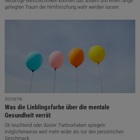
Neuartige Messtechniken könnten das ändern und einen lange
gehegten Traum der Hirnforschung wahr werden lassen.
ÄSTHETIK
:
Was die Lieblingsfarbe über die mentale
Gesundheit verrät
Ob leuchtend oder düster: Farbvorlieben spiegeln
möglicherweise weit mehr wider als nur den persönlichen
Geschmack.