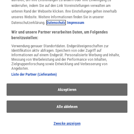
widerrufen, indem Sie auf den Link Voreinstellungen verwalten am
unteren Rand der Webseite klicken. Ihre Einstellungen gelten innerhalb
unseres Website. Weitere Informationen finden Sie in unserer
Spektrum
.de-Newsletter abonnieren
Datenschutzerklärung.
Datenschutz
Impressum
Wir und unsere Partner verarbeiten Daten, um Folgendes
JETZT ANMELDEN!
bereitzustellen:
Sie können unsere Newsletter jederzeit wieder abbestellen. Infos zu unserem Umgang
Verwendung genauer Standortdaten. Endgeräteeigenschaften zur
mit Ihren personenbezogenen Daten finden Sie in unserer
Datenschutzerklärung
.
Identifikation aktiv abfragen. Speichern von oder Zugriff auf
Informationen auf einem Endgerät. Personalisierte Werbung und Inhalte,
Messung von Werbeleistung und der Performance von Inhalten,
Zielgruppenforschung sowie Entwicklung und Verbesserung von
Angeboten.
SERVICES
Liste der Partner (Lieferanten)
Newsletter
Kontakt
Akzeptieren
Spektrum Shop
Im Handel kaufen
Presse
Alle ablehnen
Verträge kündigen
Widerruf
Zwecke anzeigen
INFO