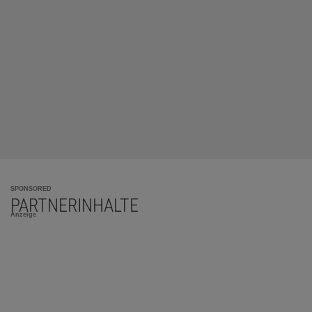
SPONSORED
PARTNERINHALTE
Anzeige