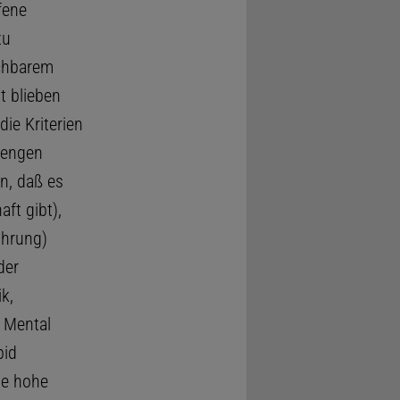
fene
zu
ichbarem
t blieben
die Kriterien
 engen
n, daß es
ft gibt),
ührung)
der
k,
 Mental
pid
ne hohe