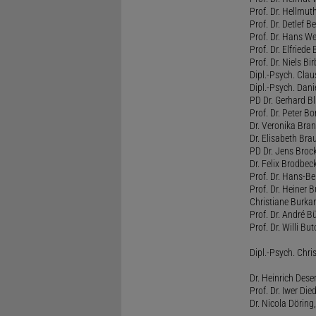
Prof. Dr. Hellmut
Prof. Dr. Detlef 
Prof. Dr. Hans W
Prof. Dr. Elfrie
Prof. Dr. Niels B
Dipl.-Psych. Clau
Dipl.-Psych. Dani
PD Dr. Gerhard Bl
Prof. Dr. Peter B
Dr. Veronika Bra
Dr. Elisabeth Brau
PD Dr. Jens Broc
Dr. Felix Brodbe
Prof. Dr. Hans-B
Prof. Dr. Heiner 
Christiane Burka
Prof. Dr. André 
Prof. Dr. Willi Bu
Dipl.-Psych. Chri
Dr. Heinrich Dese
Prof. Dr. Iwer Die
Dr. Nicola Döring