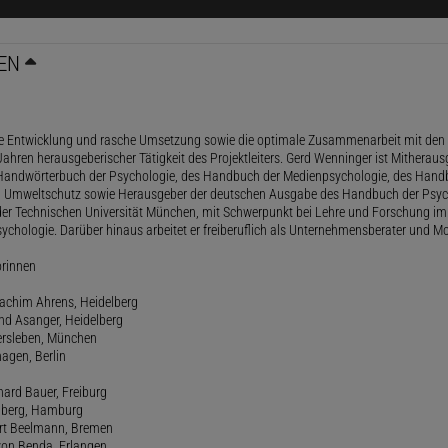
EN
le Entwicklung und rasche Umsetzung sowie die optimale Zusammenarbeit mit den 
ahren herausgeberischer Tätigkeit des Projektleiters. Gerd Wenninger ist Mitheraus
andwörterbuch der Psychologie, des Handbuch der Medienpsychologie, des Handb
 Umweltschutz sowie Herausgeber der deutschen Ausgabe des Handbuch der Psycho
der Technischen Universität München, mit Schwerpunkt bei Lehre und Forschung im
ychologie. Darüber hinaus arbeitet er freiberuflich als Unternehmensberater und Mo
orinnen
oachim Ahrens, Heidelberg
and Asanger, Heidelberg
ersleben, München
agen, Berlin
hard Bauer, Freiburg
amberg, Hamburg
ert Beelmann, Bremen
 von Benda, Erlangen