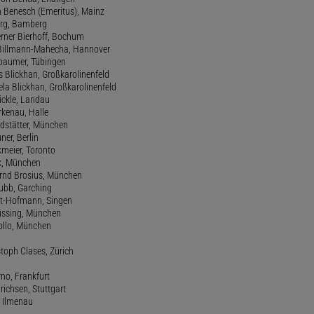
h Benesch (Emeritus), Mainz
Berg, Bamberg
erner Bierhoff, Bochum
de Billmann-Mahecha, Hannover
irbaumer, Tübingen
s Blickhan, Großkarolinenfeld
ela Blickhan, Großkarolinenfeld
ickle, Landau
orkenau, Halle
ndstätter, München
ner, Berlin
kmeier, Toronto
ck, München
ernd Brosius, München
Bubb, Garching
rt-Hofmann, Singen
Büssing, München
tollo, München
stoph Clases, Zürich
rno, Frankfurt
drichsen, Stuttgart
, Ilmenau