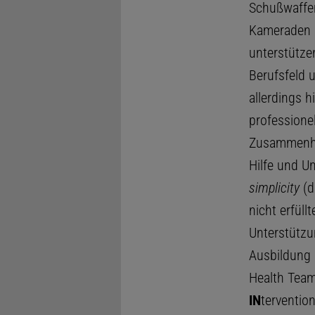
Schußwaffen
Kameraden u
unterstütze
Berufsfeld 
allerdings h
professionel
Zusammenha
Hilfe und Un
simplicity
(d
nicht erfüll
Unterstützu
Ausbildung 
Health Team
IN
terventio