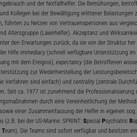
gebrauch und der Notfallhelfer. Die Bemühungen, betrof
nd Kollegen bei der Bewältigung erlittener Belastungen 
n, führten zu Netzen von Vertrauenspersonen aus vergle
und Altersgruppe (Laienhelfer). Akzeptanz und Wirksamkei
inter den Erwartungen zurück, da sie von der Struktur her 
ler Hilfe
immediacy
(schnell verfügbare Unterstützung im
ng mit dem Ereignis),
expectancy
(die Betroffenen wisse
terstützung zur Wiederherstellung der Leistungsbereitscha
ie Verfahren sind einfach) und
centrality
(zentrale Durchf
ten. Seit ca. 1977 ist zunehmend die Professionalisierung 
ngsmaßnahmen durch eine Vereinheitlichung der Methodi
sowie einer Zusammenfassung der Helfer in eigenen sog.
s (z.B. bei der US-Marine: SPRINT:
S
pecial
P
sychiatric
R
a
n
T
eam). Die Teams sind sofort verfügbar und besitzen ei