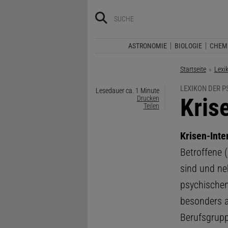
ASTRONOMIE
BIOLOGIE
CHEM
Startseite
Lexi
LEXIKON DER 
Lesedauer ca. 1 Minute
:
Kris
Drucken
Teilen
Krisen-Int
Betroffene 
sind und ne
psychischen
besonders a
Berufsgrupp