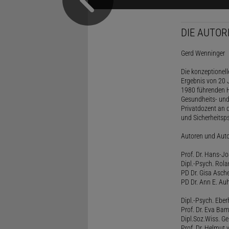
DIE AUTOR
Gerd Wenninger
Die konzeptionel
Ergebnis von 20 J
1980 führenden H
Gesundheits- und
Privatdozent an 
und Sicherheitsps
Autoren und Aut
Prof. Dr. Hans-J
Dipl.-Psych. Rol
PD Dr. Gisa Asch
PD Dr. Ann E. Auh
Dipl.-Psych. Eber
Prof. Dr. Eva B
Dipl.Soz.Wiss. G
Prof. Dr. Helmut