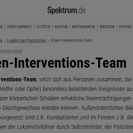
IE
ERDE/UMWELT
IT/TECH
KULTUR
MATHEMATIK
MEDIZIN
PHYSIK
ka
Lexikon der Psychologie
Aktuelle Seite:
Krisen-Interventions-Team
PSYCHOLOGIE
en-Interventions-Team
erventions-Team
, setzt sich aus Personen zusammen, die 
(Helfer oder Opfer) besonders belastenden Ereignissen au
ben körperlichen Schäden erhebliche Beeinträchtigungen 
 Gleichgewichtes erleiden können. Außerordentlichen Be
usgesetzt sind z.B.
Kombattanten
und im Frieden z.B. di
en der Lokomotivführer durch Selbstmörder, der Polizist