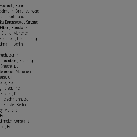
 Ebenrett, Bonn
 Edelmann, Braunschweig
stein, Dortmund
ka Eigenstetter, Sinzing
Elbert, Konstanz
d Elbing, München
Ellermeier, Regensburg
Erdmann, Berlin
ruch, Berlin
Fahrenberg, Freiburg
aßnacht, Bern
stenmeier, München
Faust, Ulm
eger, Berlin
 Felser, Trier
d Fischer, Köln
M. Fleischmann, Bonn
s Förster, Berlin
Frey, München
Berlin
edlmeier, Konstanz
user, Bern