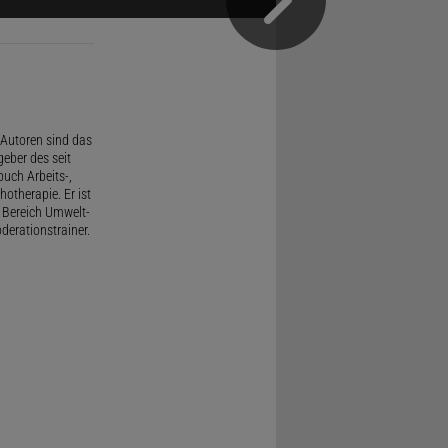
Autoren sind das
geber des seit
uch Arbeits-,
therapie. Er ist
 Bereich Umwelt-
derationstrainer.