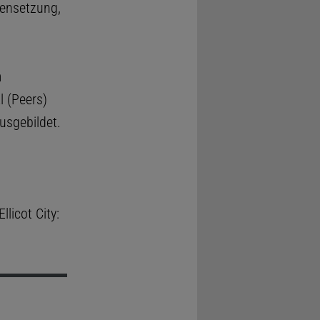
mensetzung,
m
 (Peers)
usgebildet.
 Ellicot City: