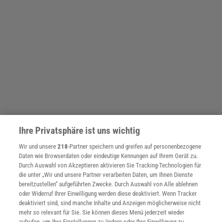
Ihre Privatsphäre ist uns wichtig
Wir und unsere
218
-Partner speichern und greifen auf personenbezogene
Daten wie Browserdaten oder eindeutige Kennungen auf Ihrem Gerät zu.
Durch Auswahl von Akzeptieren aktivieren Sie Tracking-Technologien für
SPONSORED
die unter „Wir und unsere Partner verarbeiten Daten, um Ihnen Dienste
PARTNERINHALTE
bereitzustellen“ aufgeführten Zwecke. Durch Auswahl von Alle ablehnen
Anzeige
oder Widerruf Ihrer Einwilligung werden diese deaktiviert. Wenn Tracker
deaktiviert sind, sind manche Inhalte und Anzeigen möglicherweise nicht
mehr so relevant für Sie. Sie können dieses Menü jederzeit wieder
aufrufen, um Ihre Einstellungen zu ändern oder Ihre Einwilligung zu