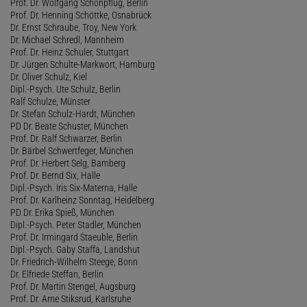
Prof. Dr. Wolfgang Schönpflug, Berlin
Prof. Dr. Henning Schöttke, Osnabrück
Dr. Ernst Schraube, Troy, New York
Dr. Michael Schredl, Mannheim
Prof. Dr. Heinz Schuler, Stuttgart
Dr. Jürgen Schulte-Markwort, Hamburg
Dr. Oliver Schulz, Kiel
Dipl.-Psych. Ute Schulz, Berlin
Ralf Schulze, Münster
Dr. Stefan Schulz-Hardt, München
PD Dr. Beate Schuster, München
Prof. Dr. Ralf Schwarzer, Berlin
Dr. Bärbel Schwertfeger, München
Prof. Dr. Herbert Selg, Bamberg
Prof. Dr. Bernd Six, Halle
Dipl.-Psych. Iris Six-Materna, Halle
Prof. Dr. Karlheinz Sonntag, Heidelberg
PD Dr. Erika Spieß, München
Dipl.-Psych. Peter Stadler, München
Prof. Dr. Irmingard Staeuble, Berlin
Dipl.-Psych. Gaby Staffa, Landshut
Dr. Friedrich-Wilhelm Steege, Bonn
Dr. Elfriede Steffan, Berlin
Prof. Dr. Martin Stengel, Augsburg
Prof. Dr. Arne Stiksrud, Karlsruhe