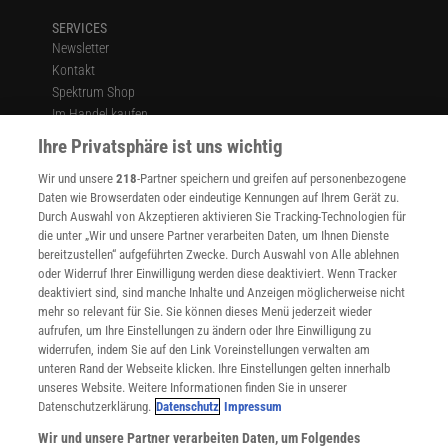
SERVICES
Newsletter
Kontakt
Spektrum Shop
Im Handel kaufen
Presse
Ihre Privatsphäre ist uns wichtig
Verträge kündigen
Wir und unsere
218
-Partner speichern und greifen auf personenbezogene
Widerruf
Daten wie Browserdaten oder eindeutige Kennungen auf Ihrem Gerät zu.
INFO
Durch Auswahl von Akzeptieren aktivieren Sie Tracking-Technologien für
Mediadaten
die unter „Wir und unsere Partner verarbeiten Daten, um Ihnen Dienste
bereitzustellen“ aufgeführten Zwecke. Durch Auswahl von Alle ablehnen
Datenschutz
oder Widerruf Ihrer Einwilligung werden diese deaktiviert. Wenn Tracker
Nutzungsbedingungen
deaktiviert sind, sind manche Inhalte und Anzeigen möglicherweise nicht
Cookie-Einstellungen
mehr so relevant für Sie. Sie können dieses Menü jederzeit wieder
Utiq verwalten
aufrufen, um Ihre Einstellungen zu ändern oder Ihre Einwilligung zu
Nutzungsbasierte Onlinewerbung
widerrufen, indem Sie auf den Link Voreinstellungen verwalten am
Alle Artikel
unteren Rand der Webseite klicken. Ihre Einstellungen gelten innerhalb
unseres Website. Weitere Informationen finden Sie in unserer
Impressum
Datenschutzerklärung.
Datenschutz
Impressum
WEITERE ANGEBOTE
Wir und unsere Partner verarbeiten Daten, um Folgendes
Angebote für Schulen