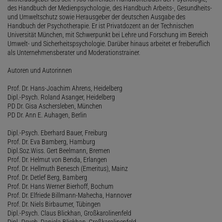
des Handbuch der Medienpsychologie, des Handbuch Arbeits-, Gesundheits-
und Umweltschutz sowie Herausgeber der deutschen Ausgabe des
Handbuch der Psychotherapie. Er ist Privatdozent an der Technischen
Universität München, mit Schwerpunkt bei Lehre und Forschung im Bereich
Umwelt- und Sicherheitspsychologie. Darüber hinaus arbeitet er freiberuflich
als Unternehmensberater und Moderationstrainer.
Autoren und Autorinnen
Prof. Dr. Hans-Joachim Ahrens, Heidelberg
Dipl.-Psych. Roland Asanger, Heidelberg
PD Dr. Gisa Aschersleben, München
PD Dr. Ann E. Auhagen, Berlin
Dipl.-Psych. Eberhard Bauer, Freiburg
Prof. Dr. Eva Bamberg, Hamburg
Dipl.Soz.Wiss. Gert Beelmann, Bremen
Prof. Dr. Helmut von Benda, Erlangen
Prof. Dr. Hellmuth Benesch (Emeritus), Mainz
Prof. Dr. Detlef Berg, Bamberg
Prof. Dr. Hans Werner Bierhoff, Bochum
Prof. Dr. Elfriede Billmann-Mahecha, Hannover
Prof. Dr. Niels Birbaumer, Tübingen
Dipl.-Psych. Claus Blickhan, Großkarolinenfeld
Dipl.-Psych. Daniela Blickhan, Großkarolinenfeld