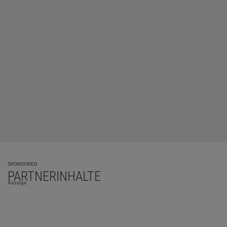
SPONSORED
PARTNERINHALTE
Anzeige