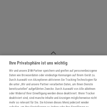
NACH OBEN
Ihre Privatsphäre ist uns wichtig
Wir und unsere
218
-Partner speichern und greifen auf personenbezogene
Daten wie Browserdaten oder eindeutige Kennungen auf Ihrem Gerät zu.
Für Sie im Spektrum-Shop und am Kiosk:
Durch Auswahl von Akzeptieren aktivieren Sie Tracking-Technologien für
die unter „Wir und unsere Partner verarbeiten Daten, um Ihnen Dienste
bereitzustellen“ aufgeführten Zwecke. Durch Auswahl von Alle ablehnen
oder Widerruf Ihrer Einwilligung werden diese deaktiviert. Wenn Tracker
deaktiviert sind, sind manche Inhalte und Anzeigen möglicherweise nicht
mehr so relevant für Sie. Sie können dieses Menü jederzeit wieder
aufrufen, um Ihre Einstellungen zu ändern oder Ihre Einwilligung zu