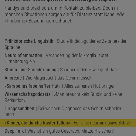
Handys sind praktisch, um in Kontakt zu bleiben. Doch in
manchen Situationen sorgen sie für Distanz statt Nähe. Wie
»Phubbing« Beziehungen schadet.
Prähistorische Linguistik
| Studie findet »goldenes Zeitalter« der
Sprache
Neuroinflammation
| Veränderung der Mikroglia läutet
Hirnalterung ein
Stimm- und Sprechtraining
| Schöner reden – wie geht das?
Anorexie
| Wie Magersucht das Gehirn fesselt
»Sarabellas fabelhafter Hut«
| Alles auf einen Hut bringen
Wissenschaftspodcasts
| »Man braucht kein Studio und keine
Redaktion«
Hirngesundheit
| Bei welchen Diagnosen das Gehirn schneller
altert
»Kinder, die durchs Raster fallen«
| Für eine neuroinklusive Schule
Deep Talk
| Was ist ein gutes Gespräch, Matze Hielscher?