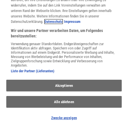
widerrufen, indem Sie auf den Link Voreinstellungen verwalten am
WEITERE NEUERSCHEINUNGEN
SPEKTRUM SHOP
unteren Rand der Webseite klicken. Ihre Einstellungen gelten innerhalb
unseres Website. Weitere Informationen finden Sie in unserer
Datenschutzerklärung.
Datenschutz
Impressum
Wir und unsere Partner verarbeiten Daten, um Folgendes
Spektrum
.de-Newsletter abonnieren
bereitzustellen:
Verwendung genauer Standortdaten. Endgeräteeigenschaften zur
JETZT ANMELDEN!
Identifikation aktiv abfragen. Speichern von oder Zugriff auf
Informationen auf einem Endgerät. Personalisierte Werbung und Inhalte,
Messung von Werbeleistung und der Performance von Inhalten,
Sie können unsere Newsletter jederzeit wieder abbestellen. Infos zu unserem Umgang
Zielgruppenforschung sowie Entwicklung und Verbesserung von
mit Ihren personenbezogenen Daten finden Sie in unserer
Datenschutzerklärung
.
Angeboten.
Liste der Partner (Lieferanten)
SERVICES
Akzeptieren
Newsletter
Kontakt
Alle ablehnen
Spektrum Shop
Im Handel kaufen
Presse
Zwecke anzeigen
Verträge kündigen