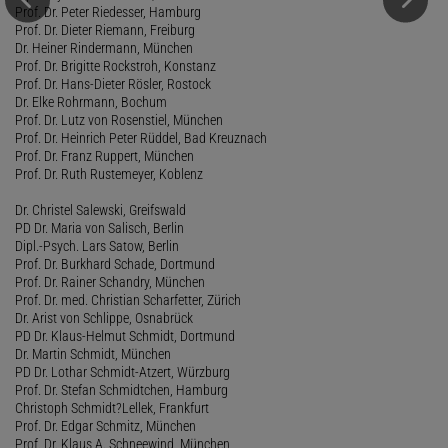
Prof. Dr. Peter Riedesser, Hamburg
Prof. Dr. Dieter Riemann, Freiburg
Dr. Heiner Rindermann, München
Prof. Dr. Brigitte Rockstroh, Konstanz
Prof. Dr. Hans-Dieter Rösler, Rostock
Dr. Elke Rohrmann, Bochum
Prof. Dr. Lutz von Rosenstiel, München
Prof. Dr. Heinrich Peter Rüddel, Bad Kreuznach
Prof. Dr. Franz Ruppert, München
Prof. Dr. Ruth Rustemeyer, Koblenz
Dr. Christel Salewski, Greifswald
PD Dr. Maria von Salisch, Berlin
Dipl.-Psych. Lars Satow, Berlin
Prof. Dr. Burkhard Schade, Dortmund
Prof. Dr. Rainer Schandry, München
Prof. Dr. med. Christian Scharfetter, Zürich
Dr. Arist von Schlippe, Osnabrück
PD Dr. Klaus-Helmut Schmidt, Dortmund
Dr. Martin Schmidt, München
PD Dr. Lothar Schmidt-Atzert, Würzburg
Prof. Dr. Stefan Schmidtchen, Hamburg
Christoph Schmidt?Lellek, Frankfurt
Prof. Dr. Edgar Schmitz, München
Prof. Dr. Klaus A. Schneewind, München