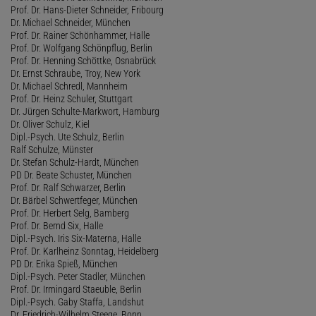
Prof. Dr. Hans-Dieter Schneider, Fribourg
Dr. Michael Schneider, München
Prof. Dr. Rainer Schönhammer, Halle
Prof. Dr. Wolfgang Schönpflug, Berlin
Prof. Dr. Henning Schöttke, Osnabrück
Dr. Ernst Schraube, Troy, New York
Dr. Michael Schredl, Mannheim
Prof. Dr. Heinz Schuler, Stuttgart
Dr. Jürgen Schulte-Markwort, Hamburg
Dr. Oliver Schulz, Kiel
Dipl.-Psych. Ute Schulz, Berlin
Ralf Schulze, Münster
Dr. Stefan Schulz-Hardt, München
PD Dr. Beate Schuster, München
Prof. Dr. Ralf Schwarzer, Berlin
Dr. Bärbel Schwertfeger, München
Prof. Dr. Herbert Selg, Bamberg
Prof. Dr. Bernd Six, Halle
Dipl.-Psych. Iris Six-Materna, Halle
Prof. Dr. Karlheinz Sonntag, Heidelberg
PD Dr. Erika Spieß, München
Dipl.-Psych. Peter Stadler, München
Prof. Dr. Irmingard Staeuble, Berlin
Dipl.-Psych. Gaby Staffa, Landshut
Dr. Friedrich-Wilhelm Steege, Bonn