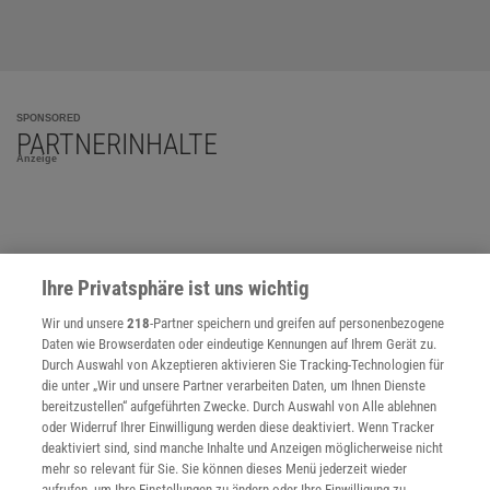
SPONSORED
PARTNERINHALTE
Anzeige
Ihre Privatsphäre ist uns wichtig
Wir und unsere
218
-Partner speichern und greifen auf personenbezogene
Daten wie Browserdaten oder eindeutige Kennungen auf Ihrem Gerät zu.
Durch Auswahl von Akzeptieren aktivieren Sie Tracking-Technologien für
die unter „Wir und unsere Partner verarbeiten Daten, um Ihnen Dienste
bereitzustellen“ aufgeführten Zwecke. Durch Auswahl von Alle ablehnen
oder Widerruf Ihrer Einwilligung werden diese deaktiviert. Wenn Tracker
deaktiviert sind, sind manche Inhalte und Anzeigen möglicherweise nicht
mehr so relevant für Sie. Sie können dieses Menü jederzeit wieder
aufrufen, um Ihre Einstellungen zu ändern oder Ihre Einwilligung zu