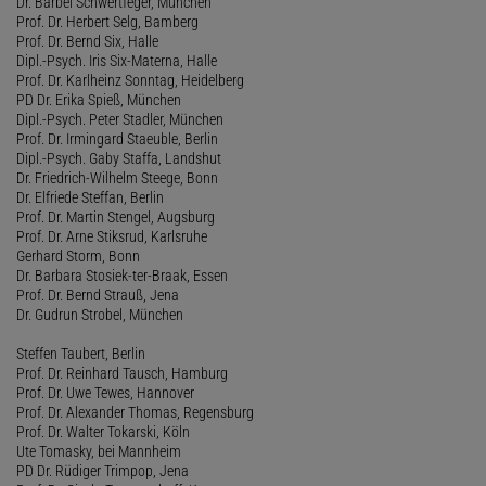
Dr. Bärbel Schwertfeger, München
Prof. Dr. Herbert Selg, Bamberg
Prof. Dr. Bernd Six, Halle
Dipl.-Psych. Iris Six-Materna, Halle
Prof. Dr. Karlheinz Sonntag, Heidelberg
PD Dr. Erika Spieß, München
Dipl.-Psych. Peter Stadler, München
Prof. Dr. Irmingard Staeuble, Berlin
Dipl.-Psych. Gaby Staffa, Landshut
Dr. Friedrich-Wilhelm Steege, Bonn
Dr. Elfriede Steffan, Berlin
Prof. Dr. Martin Stengel, Augsburg
Prof. Dr. Arne Stiksrud, Karlsruhe
Gerhard Storm, Bonn
Dr. Barbara Stosiek-ter-Braak, Essen
Prof. Dr. Bernd Strauß, Jena
Dr. Gudrun Strobel, München
Steffen Taubert, Berlin
Prof. Dr. Reinhard Tausch, Hamburg
Prof. Dr. Uwe Tewes, Hannover
Prof. Dr. Alexander Thomas, Regensburg
Prof. Dr. Walter Tokarski, Köln
Ute Tomasky, bei Mannheim
PD Dr. Rüdiger Trimpop, Jena