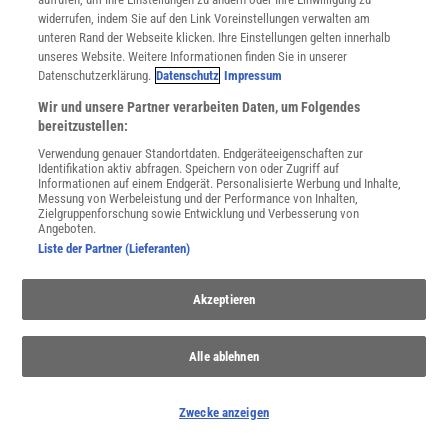
widerrufen, indem Sie auf den Link Voreinstellungen verwalten am
NACH OBEN
unteren Rand der Webseite klicken. Ihre Einstellungen gelten innerhalb
unseres Website. Weitere Informationen finden Sie in unserer
Datenschutzerklärung.
Datenschutz
Impressum
Für Sie im Spektrum-Shop und am Kiosk:
Wir und unsere Partner verarbeiten Daten, um Folgendes
bereitzustellen:
Verwendung genauer Standortdaten. Endgeräteeigenschaften zur
Identifikation aktiv abfragen. Speichern von oder Zugriff auf
Informationen auf einem Endgerät. Personalisierte Werbung und Inhalte,
Messung von Werbeleistung und der Performance von Inhalten,
Zielgruppenforschung sowie Entwicklung und Verbesserung von
Angeboten.
Liste der Partner (Lieferanten)
WEITERE NEUERSCHEINUNGEN
SPEKTRUM SHOP
Akzeptieren
Spektrum
.de-Newsletter abonnieren
Alle ablehnen
JETZT ANMELDEN!
Zwecke anzeigen
Sie können unsere Newsletter jederzeit wieder abbestellen. Infos zu unserem Umgang
mit Ihren personenbezogenen Daten finden Sie in unserer
Datenschutzerklärung
.