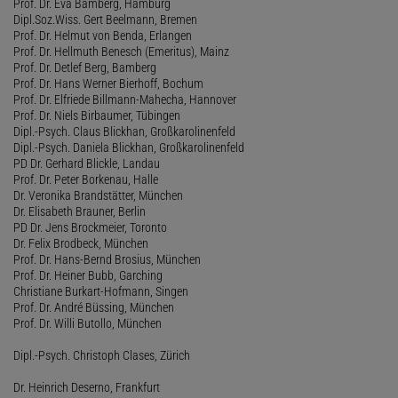
Prof. Dr. Eva Bamberg, Hamburg
Dipl.Soz.Wiss. Gert Beelmann, Bremen
Prof. Dr. Helmut von Benda, Erlangen
Prof. Dr. Hellmuth Benesch (Emeritus), Mainz
Prof. Dr. Detlef Berg, Bamberg
Prof. Dr. Hans Werner Bierhoff, Bochum
Prof. Dr. Elfriede Billmann-Mahecha, Hannover
Prof. Dr. Niels Birbaumer, Tübingen
Dipl.-Psych. Claus Blickhan, Großkarolinenfeld
Dipl.-Psych. Daniela Blickhan, Großkarolinenfeld
PD Dr. Gerhard Blickle, Landau
Prof. Dr. Peter Borkenau, Halle
Dr. Veronika Brandstätter, München
Dr. Elisabeth Brauner, Berlin
PD Dr. Jens Brockmeier, Toronto
Dr. Felix Brodbeck, München
Prof. Dr. Hans-Bernd Brosius, München
Prof. Dr. Heiner Bubb, Garching
Christiane Burkart-Hofmann, Singen
Prof. Dr. André Büssing, München
Prof. Dr. Willi Butollo, München
Dipl.-Psych. Christoph Clases, Zürich
Dr. Heinrich Deserno, Frankfurt