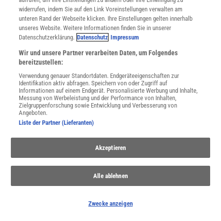
widerrufen, indem Sie auf den Link Voreinstellungen verwalten am
unteren Rand der Webseite klicken. Ihre Einstellungen gelten innerhalb
JETZT ANMELDEN!
unseres Website. Weitere Informationen finden Sie in unserer
Datenschutzerklärung.
Datenschutz
Impressum
Sie können unsere Newsletter jederzeit wieder abbestellen. Infos zu unserem Umgang
mit Ihren personenbezogenen Daten finden Sie in unserer
Datenschutzerklärung
.
Wir und unsere Partner verarbeiten Daten, um Folgendes
bereitzustellen:
Verwendung genauer Standortdaten. Endgeräteeigenschaften zur
Identifikation aktiv abfragen. Speichern von oder Zugriff auf
SERVICES
Informationen auf einem Endgerät. Personalisierte Werbung und Inhalte,
Newsletter
Messung von Werbeleistung und der Performance von Inhalten,
Zielgruppenforschung sowie Entwicklung und Verbesserung von
Kontakt
Angeboten.
Spektrum Shop
Liste der Partner (Lieferanten)
Im Handel kaufen
Presse
Akzeptieren
Verträge kündigen
Widerruf
Alle ablehnen
INFO
Mediadaten
Datenschutz
Zwecke anzeigen
Nutzungsbedingungen