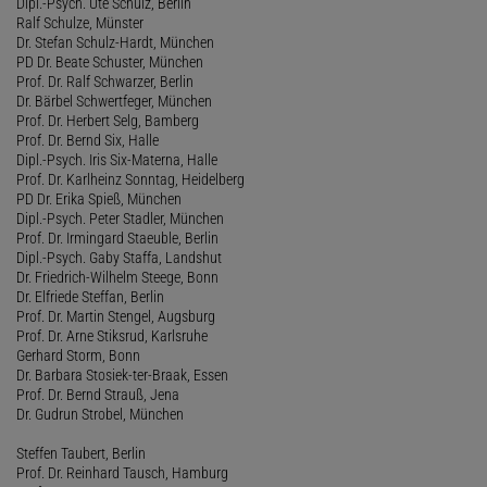
Dipl.-Psych. Ute Schulz, Berlin
Ralf Schulze, Münster
Dr. Stefan Schulz-Hardt, München
PD Dr. Beate Schuster, München
Prof. Dr. Ralf Schwarzer, Berlin
Dr. Bärbel Schwertfeger, München
Prof. Dr. Herbert Selg, Bamberg
Prof. Dr. Bernd Six, Halle
Dipl.-Psych. Iris Six-Materna, Halle
Prof. Dr. Karlheinz Sonntag, Heidelberg
PD Dr. Erika Spieß, München
Dipl.-Psych. Peter Stadler, München
Prof. Dr. Irmingard Staeuble, Berlin
Dipl.-Psych. Gaby Staffa, Landshut
Dr. Friedrich-Wilhelm Steege, Bonn
Dr. Elfriede Steffan, Berlin
Prof. Dr. Martin Stengel, Augsburg
Prof. Dr. Arne Stiksrud, Karlsruhe
Gerhard Storm, Bonn
Dr. Barbara Stosiek-ter-Braak, Essen
Prof. Dr. Bernd Strauß, Jena
Dr. Gudrun Strobel, München
Steffen Taubert, Berlin
Prof. Dr. Reinhard Tausch, Hamburg