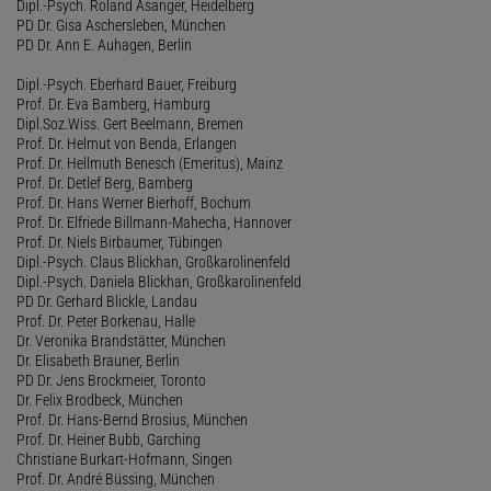
Dipl.-Psych. Roland Asanger, Heidelberg
PD Dr. Gisa Aschersleben, München
PD Dr. Ann E. Auhagen, Berlin
Dipl.-Psych. Eberhard Bauer, Freiburg
Prof. Dr. Eva Bamberg, Hamburg
Dipl.Soz.Wiss. Gert Beelmann, Bremen
Prof. Dr. Helmut von Benda, Erlangen
Prof. Dr. Hellmuth Benesch (Emeritus), Mainz
Prof. Dr. Detlef Berg, Bamberg
Prof. Dr. Hans Werner Bierhoff, Bochum
Prof. Dr. Elfriede Billmann-Mahecha, Hannover
Prof. Dr. Niels Birbaumer, Tübingen
Dipl.-Psych. Claus Blickhan, Großkarolinenfeld
Dipl.-Psych. Daniela Blickhan, Großkarolinenfeld
PD Dr. Gerhard Blickle, Landau
Prof. Dr. Peter Borkenau, Halle
Dr. Veronika Brandstätter, München
Dr. Elisabeth Brauner, Berlin
PD Dr. Jens Brockmeier, Toronto
Dr. Felix Brodbeck, München
Prof. Dr. Hans-Bernd Brosius, München
Prof. Dr. Heiner Bubb, Garching
Christiane Burkart-Hofmann, Singen
Prof. Dr. André Büssing, München