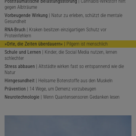
Posttraumatische Belastungsstörung
| Cannabis-Wirkstoff hilft
gegen Albträume
Vorbeugende Wirkung
| Natur zu erleben, schützt die mentale
Gesundheit
RNA-Bruch
| Kraken besitzen einzigartigen Schutz vor
Proteinfehlern
»Orte, die Zeiten überdauern«
| Pilgern ist menschlich
Schule und Lernen
| Kinder, die Social Media nutzen, lernen
schlechter
Stress abbauen
| Altstädte wirken fast so entspannend wie die
Natur
Hirngesundheit
| Heilsame Botenstoffe aus den Muskeln
Prävention
| 14 Wege, um Demenz vorzubeugen
Neurotechnologie
| Wenn Quantensensoren Gedanken lesen