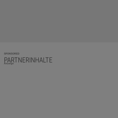
SPONSORED
PARTNERINHALTE
Anzeige