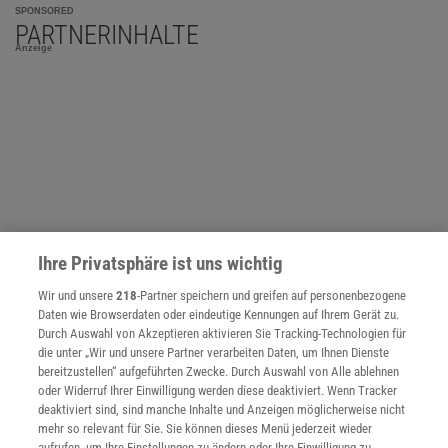
SPONSORED
PARTNERINHALTE
Anzeige
Ihre Privatsphäre ist uns wichtig
Wir und unsere
218
-Partner speichern und greifen auf personenbezogene
Daten wie Browserdaten oder eindeutige Kennungen auf Ihrem Gerät zu.
Durch Auswahl von Akzeptieren aktivieren Sie Tracking-Technologien für
die unter „Wir und unsere Partner verarbeiten Daten, um Ihnen Dienste
bereitzustellen“ aufgeführten Zwecke. Durch Auswahl von Alle ablehnen
NACH OBEN
oder Widerruf Ihrer Einwilligung werden diese deaktiviert. Wenn Tracker
deaktiviert sind, sind manche Inhalte und Anzeigen möglicherweise nicht
mehr so relevant für Sie. Sie können dieses Menü jederzeit wieder
aufrufen, um Ihre Einstellungen zu ändern oder Ihre Einwilligung zu