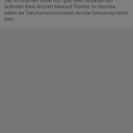
Das Schulsystem steckt fest, gute Ideen versanden am
laufenden Band, kritisiert Ekkehard Thümler. Im Interview
erklärt der Transformationsforscher, wo man Erneuerung lernen
kann.