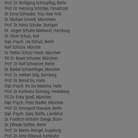
Prof. Dr. Wolfgang Schönpflug, Berlin
Prof. Dr. Henning Schöttke, Osnabrück
Dr. Ernst Schraube, Troy, New York
Dr. Michael Schredl, Mannheim
Prof. Dr. Heinz Schuler, Stuttgart
Dr. Jürgen Schulte-Markwort, Hamburg
Dr. Oliver Schulz, Kiel
Dipl.-Psych. Ute Schulz, Berlin
Ralf Schulze, Münster
Dr. Stefan Schulz-Hardt, München
PD Dr. Beate Schuster, München
Prof. Dr. Ralf Schwarzer, Berlin
Dr. Bärbel Schwertfeger, München
Prof. Dr. Herbert Selg, Bamberg
Prof. Dr. Bernd Six, Halle
Dipl.-Psych. Iris Six-Materna, Halle
Prof. Dr. Karlheinz Sonntag, Heidelberg
PD Dr. Erika Spieß, München
Dipl.-Psych. Peter Stadler, München
Prof. Dr. Irmingard Staeuble, Berlin
Dipl.-Psych. Gaby Staffa, Landshut
Dr. Friedrich-Wilhelm Steege, Bonn
Dr. Elfriede Steffan, Berlin
Prof. Dr. Martin Stengel, Augsburg
Prof. Dr. Arne Stiksrud, Karlsruhe