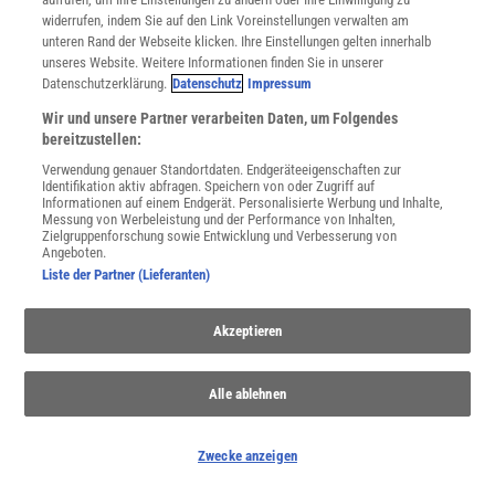
Für Sie im Spektrum-Shop und am Kiosk:
widerrufen, indem Sie auf den Link Voreinstellungen verwalten am
unteren Rand der Webseite klicken. Ihre Einstellungen gelten innerhalb
unseres Website. Weitere Informationen finden Sie in unserer
Datenschutzerklärung.
Datenschutz
Impressum
Wir und unsere Partner verarbeiten Daten, um Folgendes
bereitzustellen:
Verwendung genauer Standortdaten. Endgeräteeigenschaften zur
Identifikation aktiv abfragen. Speichern von oder Zugriff auf
WEITERE NEUERSCHEINUNGEN
SPEKTRUM SHOP
Informationen auf einem Endgerät. Personalisierte Werbung und Inhalte,
Messung von Werbeleistung und der Performance von Inhalten,
Zielgruppenforschung sowie Entwicklung und Verbesserung von
Angeboten.
Liste der Partner (Lieferanten)
Spektrum
.de-Newsletter abonnieren
JETZT ANMELDEN!
Akzeptieren
Sie können unsere Newsletter jederzeit wieder abbestellen. Infos zu unserem Umgang
mit Ihren personenbezogenen Daten finden Sie in unserer
Datenschutzerklärung
.
Alle ablehnen
Zwecke anzeigen
SERVICES