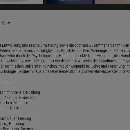
EN
le Entwicklung und rasche Umsetzung sowie die optimale Zusammenarbeit mit den 
ahren herausgeberischer Tätigkeit des Projektleiters. Gerd Wenninger ist Mitheraus
andwörterbuch der Psychologie, des Handbuch der Medienpsychologie, des Handb
 Umweltschutz sowie Herausgeber der deutschen Ausgabe des Handbuch der Psycho
der Technischen Universität München, mit Schwerpunkt bei Lehre und Forschung im
ychologie. Darüber hinaus arbeitet er freiberuflich als Unternehmensberater und Mo
orinnen
oachim Ahrens, Heidelberg
and Asanger, Heidelberg
ersleben, München
agen, Berlin
hard Bauer, Freiburg
amberg, Hamburg
ert Beelmann, Bremen