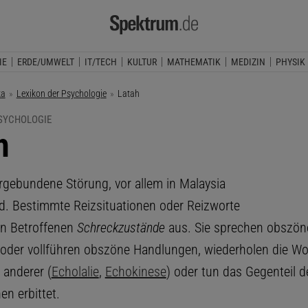
IE
ERDE/UMWELT
IT/TECH
KULTUR
MATHEMATIK
MEDIZIN
PHYSIK
ka
Lexikon der Psychologie
Aktuelle Seite:
Latah
PSYCHOLOGIE
h
urgebundene Störung, vor allem in Malaysia
 Bestimmte Reizsituationen oder Reizworte
en Betroffenen
Schreckzustände
aus. Sie sprechen obszön
 oder vollführen obszöne Handlungen, wiederholen die Wo
anderer (
Echolalie
,
Echokinese
) oder tun das Gegenteil 
en erbittet.