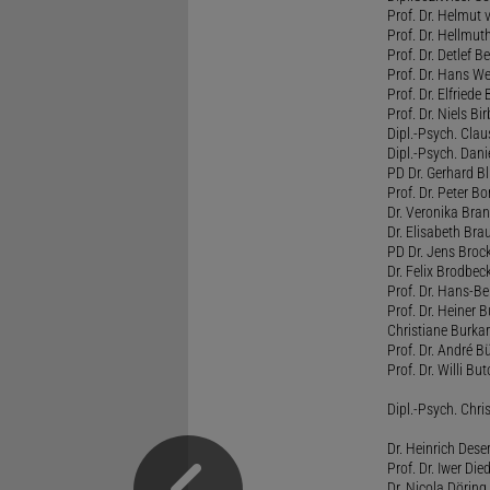
Prof. Dr. Helmut
Prof. Dr. Hellmut
Prof. Dr. Detlef 
Prof. Dr. Hans W
Prof. Dr. Elfrie
Prof. Dr. Niels B
Dipl.-Psych. Clau
Dipl.-Psych. Dani
PD Dr. Gerhard Bl
Prof. Dr. Peter B
Dr. Veronika Bra
Dr. Elisabeth Brau
PD Dr. Jens Broc
Dr. Felix Brodbe
Prof. Dr. Hans-B
Prof. Dr. Heiner 
Christiane Burka
Prof. Dr. André 
Prof. Dr. Willi Bu
Dipl.-Psych. Chri
Dr. Heinrich Dese
Prof. Dr. Iwer Die
Dr. Nicola Döring