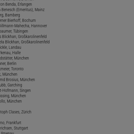
 von Benda, Erlangen
h Benesch (Emeritus), Mainz
Berg, Bamberg
erner Bierhoff, Bochum
de Billmann-Mahecha, Hannover
irbaumer, Tübingen
s Blickhan, Großkarolinenfeld
ela Blickhan, Großkarolinenfeld
ickle, Landau
orkenau, Halle
ndstätter, München
ner, Berlin
kmeier, Toronto
ck, München
ernd Brosius, München
Bubb, Garching
rt-Hofmann, Singen
Büssing, München
tollo, München
stoph Clases, Zürich
rno, Frankfurt
drichsen, Stuttgart
, Ilmenau