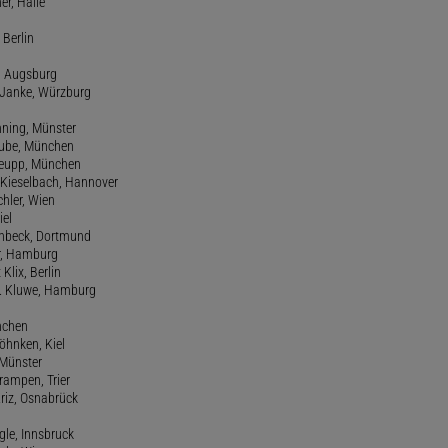
er, Halle
 Berlin
e, Augsburg
m Janke, Würzburg
nning, Münster
hube, München
 Keupp, München
 Kieselbach, Hannover
rchler, Wien
iel
einbeck, Dortmund
er, Hamburg
 Klix, Berlin
 H. Kluwe, Hamburg
nchen
Köhnken, Kiel
 Münster
Krampen, Trier
Kriz, Osnabrück
ngle, Innsbruck