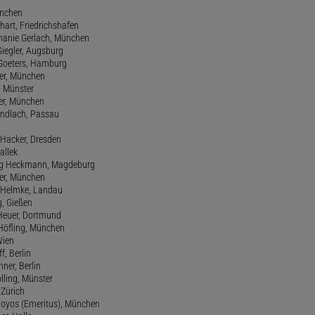
ünchen
hart, Friedrichshafen
phanie Gerlach, München
Giegler, Augsburg
 Goeters, Hamburg
er, München
 Münster
ter, München
Gundlach, Passau
d Hacker, Dresden
allek
ang Heckmann, Magdeburg
ller, München
s Helmke, Landau
g, Gießen
 Heuer, Dortmund
d Höfling, München
Wien
f, Berlin
ner, Berlin
olling, Münster
 Zürich
 Hoyos (Emeritus), München