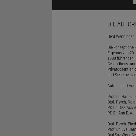
DIE AUTOR
Gerd Wenninger
Die konzeptionel
Ergebnis von 20 J
1980 führenden H
Gesundheits- und
Privatdozent an 
und Sicherheitsps
Autoren und Aut
Prof. Dr. Hans-J
Dipl.-Psych. Rol
PD Dr. Gisa Asch
PD Dr. Ann E. Auh
Dipl.-Psych. Eber
Prof. Dr. Eva B
Dipl.Soz.Wiss. G