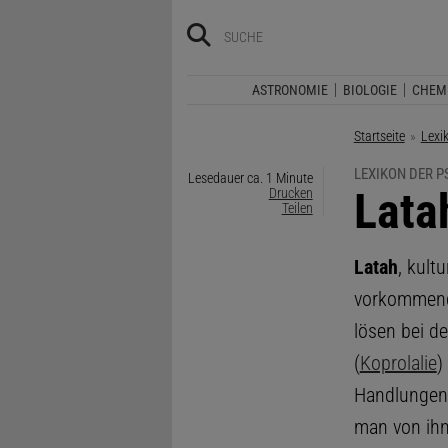
ASTRONOMIE
BIOLOGIE
CHEM
Startseite
Lexi
LEXIKON DER 
Lesedauer ca. 1 Minute
:
Lata
Drucken
Teilen
Latah
, kult
vorkommend.
lösen bei d
(
Koprolalie
)
Handlungen 
man von ihn