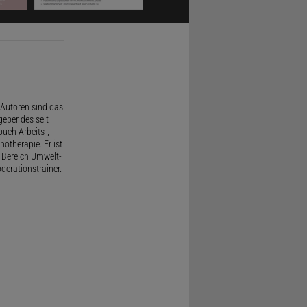
Autoren sind das
geber des seit
uch Arbeits-,
therapie. Er ist
 Bereich Umwelt-
derationstrainer.