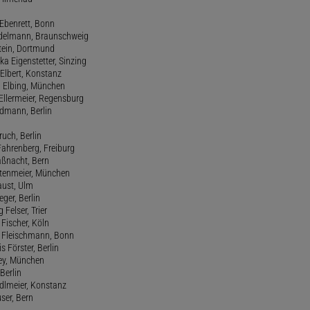
 Ebenrett, Bonn
 Edelmann, Braunschweig
stein, Dortmund
ka Eigenstetter, Sinzing
Elbert, Konstanz
d Elbing, München
Ellermeier, Regensburg
Erdmann, Berlin
ruch, Berlin
Fahrenberg, Freiburg
aßnacht, Bern
stenmeier, München
Faust, Ulm
eger, Berlin
 Felser, Trier
d Fischer, Köln
M. Fleischmann, Bonn
s Förster, Berlin
Frey, München
Berlin
edlmeier, Konstanz
user, Bern