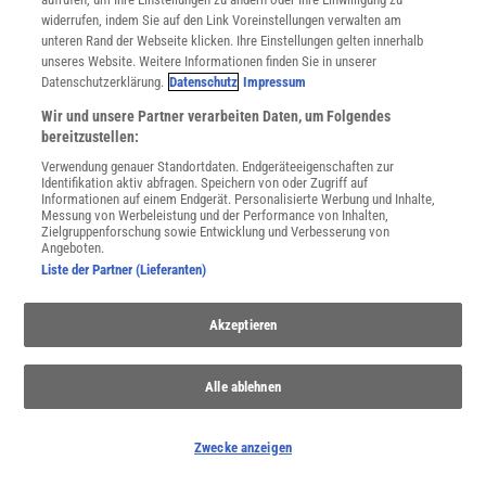
widerrufen, indem Sie auf den Link Voreinstellungen verwalten am
unteren Rand der Webseite klicken. Ihre Einstellungen gelten innerhalb
Spektrum
.de-Newsletter abonnieren
unseres Website. Weitere Informationen finden Sie in unserer
Datenschutzerklärung.
Datenschutz
Impressum
JETZT ANMELDEN!
Wir und unsere Partner verarbeiten Daten, um Folgendes
bereitzustellen:
Sie können unsere Newsletter jederzeit wieder abbestellen. Infos zu unserem Umgang
mit Ihren personenbezogenen Daten finden Sie in unserer
Datenschutzerklärung
.
Verwendung genauer Standortdaten. Endgeräteeigenschaften zur
Identifikation aktiv abfragen. Speichern von oder Zugriff auf
Informationen auf einem Endgerät. Personalisierte Werbung und Inhalte,
Messung von Werbeleistung und der Performance von Inhalten,
Zielgruppenforschung sowie Entwicklung und Verbesserung von
Angeboten.
SERVICES
Liste der Partner (Lieferanten)
Newsletter
Kontakt
Spektrum Shop
Akzeptieren
Im Handel kaufen
Presse
Alle ablehnen
Verträge kündigen
Widerruf
Zwecke anzeigen
INFO
Mediadaten