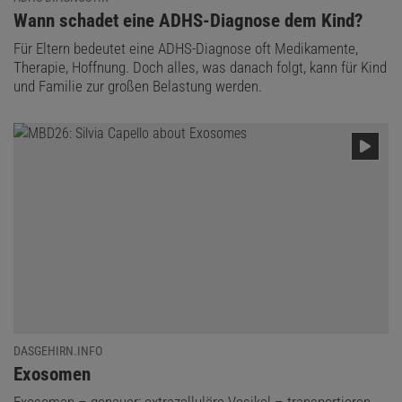
:
Wann schadet eine ADHS-Diagnose dem Kind?
Für Eltern bedeutet eine ADHS-Diagnose oft Medikamente,
Therapie, Hoffnung. Doch alles, was danach folgt, kann für Kind
und Familie zur großen Belastung werden.
DASGEHIRN.INFO
:
Exosomen
Exosomen – genauer: extrazelluläre Vesikel – transportieren