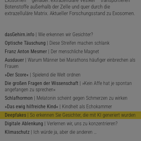
Botenstoffe außerhalb der Zelle und quer durch die
extrazelluläre Matrix. Aktueller Forschungsstand zu Exosomen.
dasGehirn.info
| Wie erkennen wir Gesichter?
Optische Täuschung
| Diese Streifen machen schlank
Franz Anton Mesmer
| Der menschliche Magnet
Ausdauer
| Warum Männer bei Marathons häufiger einbrechen als
Frauen
»Der Score«
| Spielend die Welt ordnen
Die großen Fragen der Wissenschaft
| »Kein Affe hat je spontan
angefangen zu sprechen«
Schlafhormon
| Melatonin scheint gegen Schmerzen zu wirken
»Das ewig hilfreiche Kind«
| Kindheit als Echokammer
Deepfakes
| So erkennen Sie Gesichter, die mit KI generiert wurden
Digitale Ablenkung
| Verlernen wir, uns zu konzentrieren?
Klimaschutz
| Ich würde ja, aber die anderen …