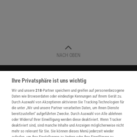
NACH OBEN
Für Sie im Spektrum-Shop und am Kiosk:
Ihre Privatsphäre ist uns wichtig
Wir und unsere
218
-Partner speichern und greifen auf personenbezogene
Daten wie Browserdaten oder eindeutige Kennungen auf Ihrem Gerät zu.
Durch Auswahl von Akzeptieren aktivieren Sie Tracking-Technologien für
die unter „Wir und unsere Partner verarbeiten Daten, um Ihnen Dienste
bereitzustellen“ aufgeführten Zwecke. Durch Auswahl von Alle ablehnen
oder Widerruf Ihrer Einwilligung werden diese deaktiviert. Wenn Tracker
deaktiviert sind, sind manche Inhalte und Anzeigen möglicherweise nicht
WEITERE NEUERSCHEINUNGEN
SPEKTRUM SHOP
mehr so relevant für Sie. Sie können dieses Menü jederzeit wieder
aufrufen, um Ihre Einstellungen zu ändern oder Ihre Einwilligung zu