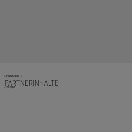
SPONSORED
PARTNERINHALTE
Anzeige