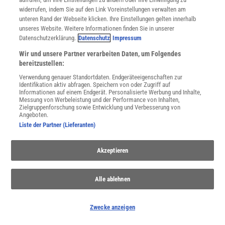
widerrufen, indem Sie auf den Link Voreinstellungen verwalten am
unteren Rand der Webseite klicken. Ihre Einstellungen gelten innerhalb
Für Sie im Spektrum-Shop und am Kiosk:
unseres Website. Weitere Informationen finden Sie in unserer
Datenschutzerklärung.
Datenschutz
Impressum
Wir und unsere Partner verarbeiten Daten, um Folgendes
bereitzustellen:
Verwendung genauer Standortdaten. Endgeräteeigenschaften zur
Identifikation aktiv abfragen. Speichern von oder Zugriff auf
Informationen auf einem Endgerät. Personalisierte Werbung und Inhalte,
Messung von Werbeleistung und der Performance von Inhalten,
WEITERE NEUERSCHEINUNGEN
SPEKTRUM SHOP
Zielgruppenforschung sowie Entwicklung und Verbesserung von
Angeboten.
Liste der Partner (Lieferanten)
Spektrum
.de-Newsletter abonnieren
Akzeptieren
JETZT ANMELDEN!
Alle ablehnen
Sie können unsere Newsletter jederzeit wieder abbestellen. Infos zu unserem Umgang
mit Ihren personenbezogenen Daten finden Sie in unserer
Datenschutzerklärung
.
Zwecke anzeigen