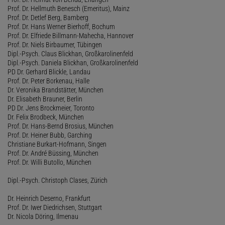
Prof. Dr. Hellmuth Benesch (Emeritus), Mainz
Prof. Dr. Detlef Berg, Bamberg
Prof. Dr. Hans Werner Bierhoff, Bochum
Prof. Dr. Elfriede Billmann-Mahecha, Hannover
Prof. Dr. Niels Birbaumer, Tübingen
Dipl.-Psych. Claus Blickhan, Großkarolinenfeld
Dipl.-Psych. Daniela Blickhan, Großkarolinenfeld
PD Dr. Gerhard Blickle, Landau
Prof. Dr. Peter Borkenau, Halle
Dr. Veronika Brandstätter, München
Dr. Elisabeth Brauner, Berlin
PD Dr. Jens Brockmeier, Toronto
Dr. Felix Brodbeck, München
Prof. Dr. Hans-Bernd Brosius, München
Prof. Dr. Heiner Bubb, Garching
Christiane Burkart-Hofmann, Singen
Prof. Dr. André Büssing, München
Prof. Dr. Willi Butollo, München
Dipl.-Psych. Christoph Clases, Zürich
Dr. Heinrich Deserno, Frankfurt
Prof. Dr. Iwer Diedrichsen, Stuttgart
Dr. Nicola Döring, Ilmenau