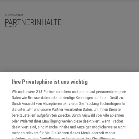
SPONSORED
PARTNERINHALTE
Anzeige
Ihre Privatsphäre ist uns wichtig
Wir und unsere
218
-Partner speichern und greifen auf personenbezogene
Daten wie Browserdaten oder eindeutige Kennungen auf Ihrem Gerät zu.
Durch Auswahl von Akzeptieren aktivieren Sie Tracking-Technologien für
die unter „Wir und unsere Partner verarbeiten Daten, um Ihnen Dienste
bereitzustellen“ aufgeführten Zwecke. Durch Auswahl von Alle ablehnen
oder Widerruf Ihrer Einwilligung werden diese deaktiviert. Wenn Tracker
deaktiviert sind, sind manche Inhalte und Anzeigen möglicherweise nicht
NACH OBEN
mehr so relevant für Sie. Sie können dieses Menü jederzeit wieder
aufrufen, um Ihre Einstellungen zu ändern oder Ihre Einwilligung zu