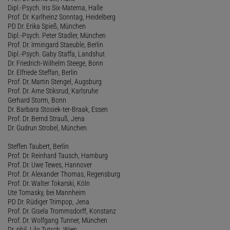
Dipl.-Psych. Iris Six-Materna, Halle
Prof. Dr. Karlheinz Sonntag, Heidelberg
PD Dr. Erika Spieß, München
Dipl.-Psych. Peter Stadler, München
Prof. Dr. Irmingard Staeuble, Berlin
Dipl.-Psych. Gaby Staffa, Landshut
Dr. Friedrich-Wilhelm Steege, Bonn
Dr. Elfriede Steffan, Berlin
Prof. Dr. Martin Stengel, Augsburg
Prof. Dr. Arne Stiksrud, Karlsruhe
Gerhard Storm, Bonn
Dr. Barbara Stosiek-ter-Braak, Essen
Prof. Dr. Bernd Strauß, Jena
Dr. Gudrun Strobel, München
Steffen Taubert, Berlin
Prof. Dr. Reinhard Tausch, Hamburg
Prof. Dr. Uwe Tewes, Hannover
Prof. Dr. Alexander Thomas, Regensburg
Prof. Dr. Walter Tokarski, Köln
Ute Tomasky, bei Mannheim
PD Dr. Rüdiger Trimpop, Jena
Prof. Dr. Gisela Trommsdorff, Konstanz
Prof. Dr. Wolfgang Tunner, München
Dr. phil. Lilo Tutsch, Wien