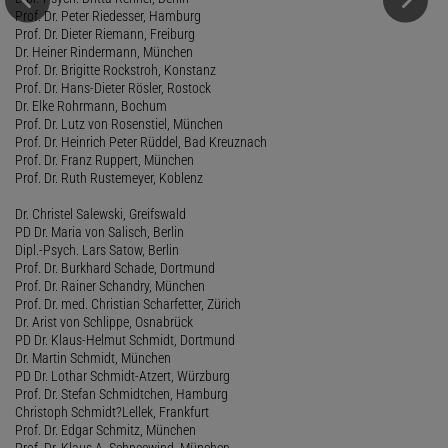
Prof. Dr. Peter Riedesser, Hamburg
Prof. Dr. Dieter Riemann, Freiburg
Dr. Heiner Rindermann, München
Prof. Dr. Brigitte Rockstroh, Konstanz
Prof. Dr. Hans-Dieter Rösler, Rostock
Dr. Elke Rohrmann, Bochum
Prof. Dr. Lutz von Rosenstiel, München
Prof. Dr. Heinrich Peter Rüddel, Bad Kreuznach
Prof. Dr. Franz Ruppert, München
Prof. Dr. Ruth Rustemeyer, Koblenz
Dr. Christel Salewski, Greifswald
PD Dr. Maria von Salisch, Berlin
Dipl.-Psych. Lars Satow, Berlin
Prof. Dr. Burkhard Schade, Dortmund
Prof. Dr. Rainer Schandry, München
Prof. Dr. med. Christian Scharfetter, Zürich
Dr. Arist von Schlippe, Osnabrück
PD Dr. Klaus-Helmut Schmidt, Dortmund
Dr. Martin Schmidt, München
PD Dr. Lothar Schmidt-Atzert, Würzburg
Prof. Dr. Stefan Schmidtchen, Hamburg
Christoph Schmidt?Lellek, Frankfurt
Prof. Dr. Edgar Schmitz, München
Prof. Dr. Klaus A. Schneewind, München