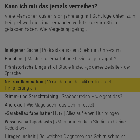
:
Kann ich mir das jemals verzeihen?
Viele Menschen quälen sich jahrelang mit Schuldgefühlen, zum
Beispiel weil sie einst jemanden verletzt oder im Stich
gelassen haben. Wie Vergebung gelingt.
In eigener Sache
| Podcasts aus dem Spektrum-Universum
Phubbing
| Macht das Smartphone Beziehungen kaputt?
Prähistorische Linguistik
| Studie findet »goldenes Zeitalter« der
Sprache
Neuroinflammation
| Veränderung der Mikroglia läutet
Hirnalterung ein
Stimm- und Sprechtraining
| Schöner reden – wie geht das?
Anorexie
| Wie Magersucht das Gehirn fesselt
»Sarabellas fabelhafter Hut«
| Alles auf einen Hut bringen
Wissenschaftspodcasts
| »Man braucht kein Studio und keine
Redaktion«
Hirngesundheit
| Bei welchen Diagnosen das Gehirn schneller