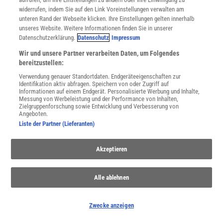
widerrufen, indem Sie auf den Link Voreinstellungen verwalten am
unteren Rand der Webseite klicken. Ihre Einstellungen gelten innerhalb
unseres Website. Weitere Informationen finden Sie in unserer
Datenschutzerklärung.
Datenschutz
Impressum
WEITERE NEUERSCHEINUNGEN
SPEKTRUM SHOP
Wir und unsere Partner verarbeiten Daten, um Folgendes
bereitzustellen:
Verwendung genauer Standortdaten. Endgeräteeigenschaften zur
Identifikation aktiv abfragen. Speichern von oder Zugriff auf
Informationen auf einem Endgerät. Personalisierte Werbung und Inhalte,
Spektrum
.de-Newsletter abonnieren
Messung von Werbeleistung und der Performance von Inhalten,
Zielgruppenforschung sowie Entwicklung und Verbesserung von
Angeboten.
JETZT ANMELDEN!
Liste der Partner (Lieferanten)
Sie können unsere Newsletter jederzeit wieder abbestellen. Infos zu unserem Umgang
mit Ihren personenbezogenen Daten finden Sie in unserer
Datenschutzerklärung
.
Akzeptieren
Alle ablehnen
SERVICES
Newsletter
Kontakt
Zwecke anzeigen
Spektrum Shop