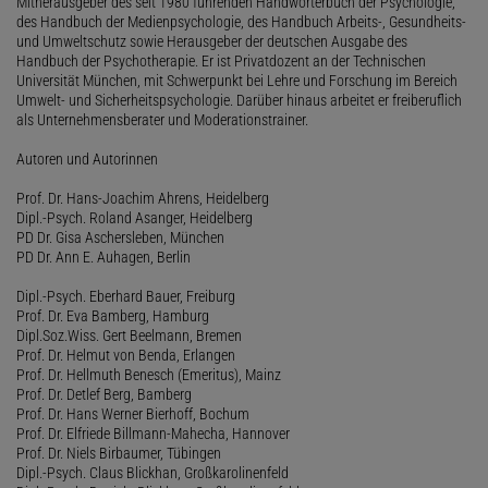
Mitherausgeber des seit 1980 führenden Handwörterbuch der Psychologie,
des Handbuch der Medienpsychologie, des Handbuch Arbeits-, Gesundheits-
und Umweltschutz sowie Herausgeber der deutschen Ausgabe des
Handbuch der Psychotherapie. Er ist Privatdozent an der Technischen
Universität München, mit Schwerpunkt bei Lehre und Forschung im Bereich
Umwelt- und Sicherheitspsychologie. Darüber hinaus arbeitet er freiberuflich
als Unternehmensberater und Moderationstrainer.
Autoren und Autorinnen
Prof. Dr. Hans-Joachim Ahrens, Heidelberg
Dipl.-Psych. Roland Asanger, Heidelberg
PD Dr. Gisa Aschersleben, München
PD Dr. Ann E. Auhagen, Berlin
Dipl.-Psych. Eberhard Bauer, Freiburg
Prof. Dr. Eva Bamberg, Hamburg
Dipl.Soz.Wiss. Gert Beelmann, Bremen
Prof. Dr. Helmut von Benda, Erlangen
Prof. Dr. Hellmuth Benesch (Emeritus), Mainz
Prof. Dr. Detlef Berg, Bamberg
Prof. Dr. Hans Werner Bierhoff, Bochum
Prof. Dr. Elfriede Billmann-Mahecha, Hannover
Prof. Dr. Niels Birbaumer, Tübingen
Dipl.-Psych. Claus Blickhan, Großkarolinenfeld