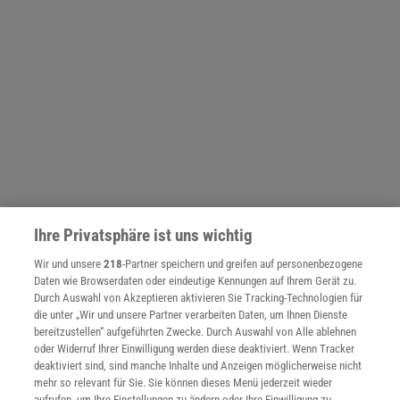
Ihre Privatsphäre ist uns wichtig
Wir und unsere
218
-Partner speichern und greifen auf personenbezogene
Daten wie Browserdaten oder eindeutige Kennungen auf Ihrem Gerät zu.
NACH OBEN
Durch Auswahl von Akzeptieren aktivieren Sie Tracking-Technologien für
die unter „Wir und unsere Partner verarbeiten Daten, um Ihnen Dienste
bereitzustellen“ aufgeführten Zwecke. Durch Auswahl von Alle ablehnen
Für Sie im Spektrum-Shop und am Kiosk:
oder Widerruf Ihrer Einwilligung werden diese deaktiviert. Wenn Tracker
deaktiviert sind, sind manche Inhalte und Anzeigen möglicherweise nicht
mehr so relevant für Sie. Sie können dieses Menü jederzeit wieder
aufrufen, um Ihre Einstellungen zu ändern oder Ihre Einwilligung zu