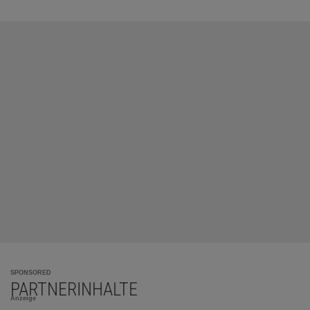
SPONSORED
PARTNERINHALTE
Anzeige