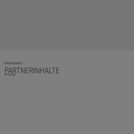
SPONSORED
PARTNERINHALTE
Anzeige