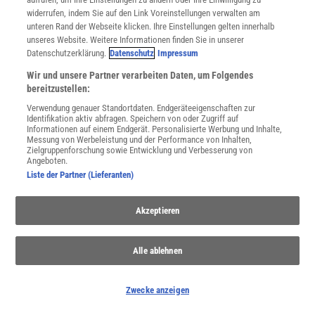
Spektrum
.de-Newsletter abonnieren
widerrufen, indem Sie auf den Link Voreinstellungen verwalten am
unteren Rand der Webseite klicken. Ihre Einstellungen gelten innerhalb
JETZT ANMELDEN!
unseres Website. Weitere Informationen finden Sie in unserer
Datenschutzerklärung.
Datenschutz
Impressum
Sie können unsere Newsletter jederzeit wieder abbestellen. Infos zu unserem Umgang
mit Ihren personenbezogenen Daten finden Sie in unserer
Datenschutzerklärung
.
Wir und unsere Partner verarbeiten Daten, um Folgendes
bereitzustellen:
Verwendung genauer Standortdaten. Endgeräteeigenschaften zur
Identifikation aktiv abfragen. Speichern von oder Zugriff auf
Informationen auf einem Endgerät. Personalisierte Werbung und Inhalte,
SERVICES
Messung von Werbeleistung und der Performance von Inhalten,
Newsletter
Zielgruppenforschung sowie Entwicklung und Verbesserung von
Kontakt
Angeboten.
Liste der Partner (Lieferanten)
Spektrum Shop
Im Handel kaufen
Presse
Akzeptieren
Verträge kündigen
Widerruf
Alle ablehnen
INFO
Mediadaten
Zwecke anzeigen
Datenschutz
Nutzungsbedingungen