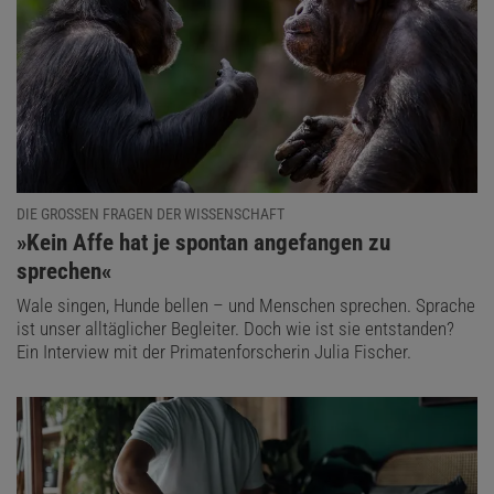
DIE GROSSEN FRAGEN DER WISSENSCHAFT
:
»Kein Affe hat je spontan angefangen zu
sprechen«
Wale singen, Hunde bellen – und Menschen sprechen. Sprache
ist unser alltäglicher Begleiter. Doch wie ist sie entstanden?
Ein Interview mit der Primatenforscherin Julia Fischer.