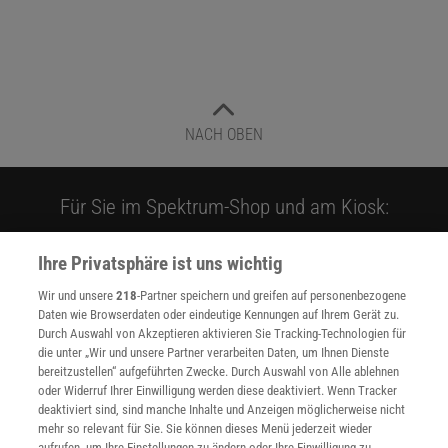
NACH OBEN
Für Sie im Spektrum-Shop und am Kiosk:
Ihre Privatsphäre ist uns wichtig
Wir und unsere
218
-Partner speichern und greifen auf personenbezogene
Daten wie Browserdaten oder eindeutige Kennungen auf Ihrem Gerät zu.
Durch Auswahl von Akzeptieren aktivieren Sie Tracking-Technologien für
die unter „Wir und unsere Partner verarbeiten Daten, um Ihnen Dienste
bereitzustellen“ aufgeführten Zwecke. Durch Auswahl von Alle ablehnen
WEITERE NEUERSCHEINUNGEN
SPEKTRUM SHOP
oder Widerruf Ihrer Einwilligung werden diese deaktiviert. Wenn Tracker
deaktiviert sind, sind manche Inhalte und Anzeigen möglicherweise nicht
mehr so relevant für Sie. Sie können dieses Menü jederzeit wieder
aufrufen, um Ihre Einstellungen zu ändern oder Ihre Einwilligung zu