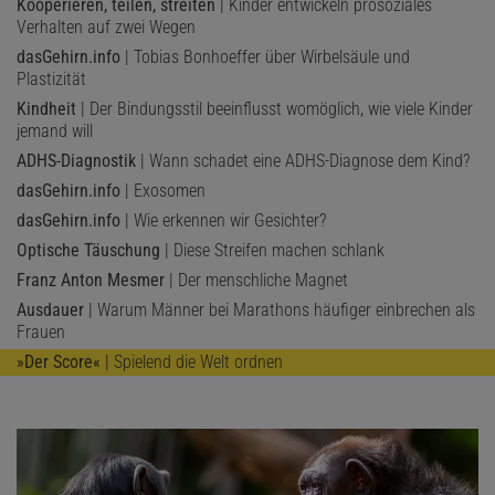
Kooperieren, teilen, streiten
| Kinder entwickeln prosoziales
Verhalten auf zwei Wegen
dasGehirn.info
| Tobias Bonhoeffer über Wirbelsäule und
Plastizität
Kindheit
| Der Bindungsstil beeinflusst womöglich, wie viele Kinder
jemand will
ADHS-Diagnostik
| Wann schadet eine ADHS-Diagnose dem Kind?
dasGehirn.info
| Exosomen
dasGehirn.info
| Wie erkennen wir Gesichter?
Optische Täuschung
| Diese Streifen machen schlank
Franz Anton Mesmer
| Der menschliche Magnet
Ausdauer
| Warum Männer bei Marathons häufiger einbrechen als
Frauen
»Der Score«
| Spielend die Welt ordnen