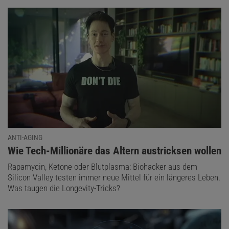
ANTI-AGING
:
Wie Tech-Millionäre das Altern austricksen wollen
Rapamycin, Ketone oder Blutplasma: Biohacker aus dem
Silicon Valley testen immer neue Mittel für ein längeres Leben.
Was taugen die Longevity-Tricks?