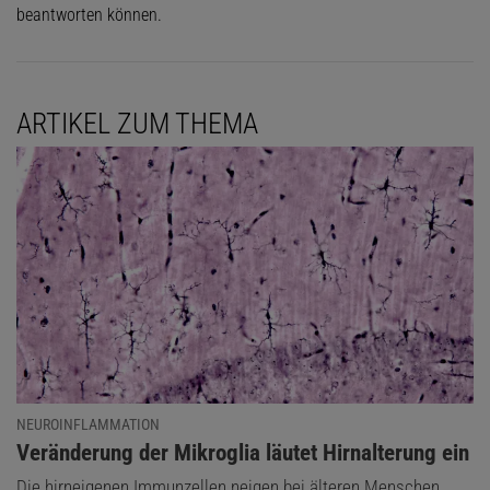
beantworten können.
ARTIKEL ZUM THEMA
NEUROINFLAMMATION
:
Veränderung der Mikroglia läutet Hirnalterung ein
Die hirneigenen Immunzellen neigen bei älteren Menschen