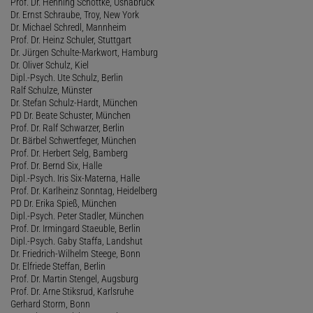
Prof. Dr. Henning Schöttke, Osnabrück
Dr. Ernst Schraube, Troy, New York
Dr. Michael Schredl, Mannheim
Prof. Dr. Heinz Schuler, Stuttgart
Dr. Jürgen Schulte-Markwort, Hamburg
Dr. Oliver Schulz, Kiel
Dipl.-Psych. Ute Schulz, Berlin
Ralf Schulze, Münster
Dr. Stefan Schulz-Hardt, München
PD Dr. Beate Schuster, München
Prof. Dr. Ralf Schwarzer, Berlin
Dr. Bärbel Schwertfeger, München
Prof. Dr. Herbert Selg, Bamberg
Prof. Dr. Bernd Six, Halle
Dipl.-Psych. Iris Six-Materna, Halle
Prof. Dr. Karlheinz Sonntag, Heidelberg
PD Dr. Erika Spieß, München
Dipl.-Psych. Peter Stadler, München
Prof. Dr. Irmingard Staeuble, Berlin
Dipl.-Psych. Gaby Staffa, Landshut
Dr. Friedrich-Wilhelm Steege, Bonn
Dr. Elfriede Steffan, Berlin
Prof. Dr. Martin Stengel, Augsburg
Prof. Dr. Arne Stiksrud, Karlsruhe
Gerhard Storm, Bonn