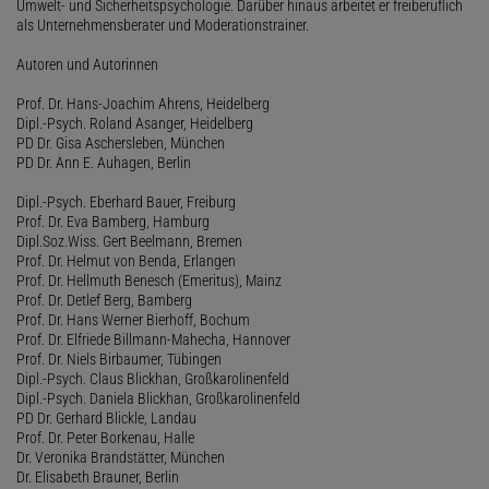
Umwelt- und Sicherheitspsychologie. Darüber hinaus arbeitet er freiberuflich
als Unternehmensberater und Moderationstrainer.
Autoren und Autorinnen
Prof. Dr. Hans-Joachim Ahrens, Heidelberg
Dipl.-Psych. Roland Asanger, Heidelberg
PD Dr. Gisa Aschersleben, München
PD Dr. Ann E. Auhagen, Berlin
Dipl.-Psych. Eberhard Bauer, Freiburg
Prof. Dr. Eva Bamberg, Hamburg
Dipl.Soz.Wiss. Gert Beelmann, Bremen
Prof. Dr. Helmut von Benda, Erlangen
Prof. Dr. Hellmuth Benesch (Emeritus), Mainz
Prof. Dr. Detlef Berg, Bamberg
Prof. Dr. Hans Werner Bierhoff, Bochum
Prof. Dr. Elfriede Billmann-Mahecha, Hannover
Prof. Dr. Niels Birbaumer, Tübingen
Dipl.-Psych. Claus Blickhan, Großkarolinenfeld
Dipl.-Psych. Daniela Blickhan, Großkarolinenfeld
PD Dr. Gerhard Blickle, Landau
Prof. Dr. Peter Borkenau, Halle
Dr. Veronika Brandstätter, München
Dr. Elisabeth Brauner, Berlin