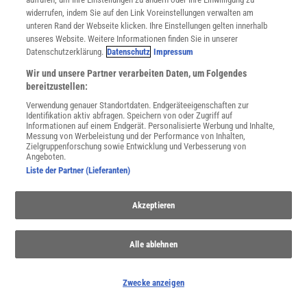
widerrufen, indem Sie auf den Link Voreinstellungen verwalten am
unteren Rand der Webseite klicken. Ihre Einstellungen gelten innerhalb
Spektrum
.de-Newsletter abonnieren
unseres Website. Weitere Informationen finden Sie in unserer
Datenschutzerklärung.
Datenschutz
Impressum
JETZT ANMELDEN!
Wir und unsere Partner verarbeiten Daten, um Folgendes
bereitzustellen:
Sie können unsere Newsletter jederzeit wieder abbestellen. Infos zu unserem Umgang
Verwendung genauer Standortdaten. Endgeräteeigenschaften zur
mit Ihren personenbezogenen Daten finden Sie in unserer
Datenschutzerklärung
.
Identifikation aktiv abfragen. Speichern von oder Zugriff auf
Informationen auf einem Endgerät. Personalisierte Werbung und Inhalte,
Messung von Werbeleistung und der Performance von Inhalten,
Zielgruppenforschung sowie Entwicklung und Verbesserung von
Angeboten.
SERVICES
Liste der Partner (Lieferanten)
Newsletter
Kontakt
Spektrum Shop
Akzeptieren
Im Handel kaufen
Presse
Alle ablehnen
Verträge kündigen
Widerruf
Zwecke anzeigen
INFO
Mediadaten