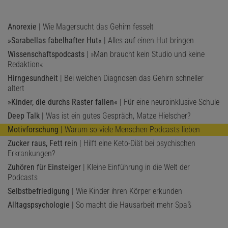
Anorexie
| Wie Magersucht das Gehirn fesselt
»Sarabellas fabelhafter Hut«
| Alles auf einen Hut bringen
Wissenschaftspodcasts
| »Man braucht kein Studio und keine
Redaktion«
Hirngesundheit
| Bei welchen Diagnosen das Gehirn schneller
altert
»Kinder, die durchs Raster fallen«
| Für eine neuroinklusive Schule
Deep Talk
| Was ist ein gutes Gespräch, Matze Hielscher?
Motivforschung
| Warum so viele Menschen Podcasts lieben
Zucker raus, Fett rein
| Hilft eine Keto-Diät bei psychischen
Erkrankungen?
Zuhören für Einsteiger
| Kleine Einführung in die Welt der
Podcasts
Selbstbefriedigung
| Wie Kinder ihren Körper erkunden
Alltagspsychologie
| So macht die Hausarbeit mehr Spaß