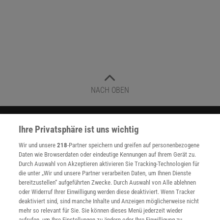
NACH OBEN
Für Sie im Spektrum-Shop und am Kiosk:
Ihre Privatsphäre ist uns wichtig
Wir und unsere
218
-Partner speichern und greifen auf personenbezogene
Daten wie Browserdaten oder eindeutige Kennungen auf Ihrem Gerät zu.
Durch Auswahl von Akzeptieren aktivieren Sie Tracking-Technologien für
die unter „Wir und unsere Partner verarbeiten Daten, um Ihnen Dienste
bereitzustellen“ aufgeführten Zwecke. Durch Auswahl von Alle ablehnen
oder Widerruf Ihrer Einwilligung werden diese deaktiviert. Wenn Tracker
deaktiviert sind, sind manche Inhalte und Anzeigen möglicherweise nicht
WEITERE NEUERSCHEINUNGEN
SPEKTRUM SHOP
mehr so relevant für Sie. Sie können dieses Menü jederzeit wieder
aufrufen, um Ihre Einstellungen zu ändern oder Ihre Einwilligung zu