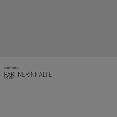
SPONSORED
PARTNERINHALTE
Anzeige