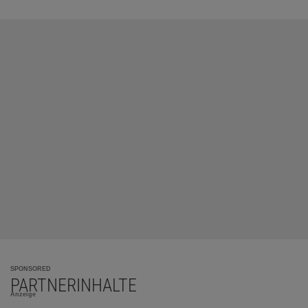
SPONSORED
PARTNERINHALTE
Anzeige