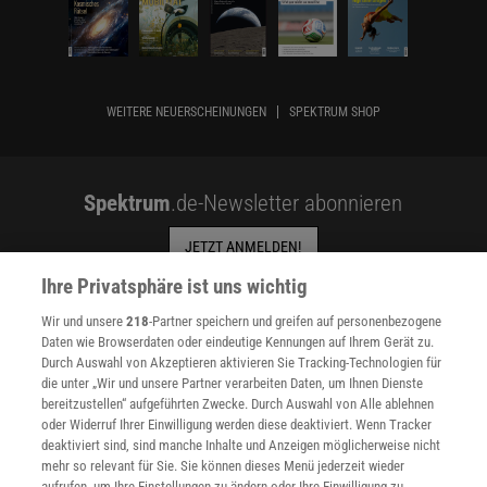
WEITERE NEUERSCHEINUNGEN
SPEKTRUM SHOP
Spektrum
.de-Newsletter abonnieren
JETZT ANMELDEN!
Ihre Privatsphäre ist uns wichtig
Sie können unsere Newsletter jederzeit wieder abbestellen. Infos zu unserem Umgang
mit Ihren personenbezogenen Daten finden Sie in unserer
Datenschutzerklärung
.
Wir und unsere
218
-Partner speichern und greifen auf personenbezogene
Daten wie Browserdaten oder eindeutige Kennungen auf Ihrem Gerät zu.
Durch Auswahl von Akzeptieren aktivieren Sie Tracking-Technologien für
die unter „Wir und unsere Partner verarbeiten Daten, um Ihnen Dienste
SERVICES
bereitzustellen“ aufgeführten Zwecke. Durch Auswahl von Alle ablehnen
Newsletter
oder Widerruf Ihrer Einwilligung werden diese deaktiviert. Wenn Tracker
Kontakt
deaktiviert sind, sind manche Inhalte und Anzeigen möglicherweise nicht
Spektrum Shop
mehr so relevant für Sie. Sie können dieses Menü jederzeit wieder
aufrufen, um Ihre Einstellungen zu ändern oder Ihre Einwilligung zu