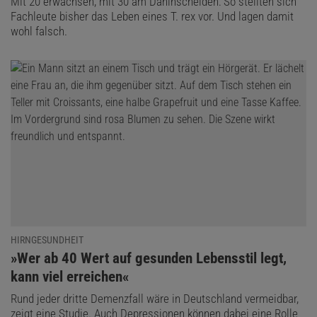
Mit 20 erwachsen, mit 30 am Dahinscheiden: So stellten sich
Fachleute bisher das Leben eines T. rex vor. Und lagen damit
wohl falsch.
HIRNGESUNDHEIT
:
»Wer ab 40 Wert auf gesunden Lebensstil legt,
kann viel erreichen«
Rund jeder dritte Demenzfall wäre in Deutschland vermeidbar,
zeigt eine Studie. Auch Depressionen können dabei eine Rolle