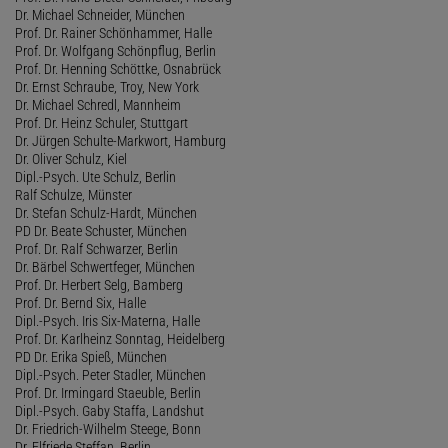
Dr. Michael Schneider, München
Prof. Dr. Rainer Schönhammer, Halle
Prof. Dr. Wolfgang Schönpflug, Berlin
Prof. Dr. Henning Schöttke, Osnabrück
Dr. Ernst Schraube, Troy, New York
Dr. Michael Schredl, Mannheim
Prof. Dr. Heinz Schuler, Stuttgart
Dr. Jürgen Schulte-Markwort, Hamburg
Dr. Oliver Schulz, Kiel
Dipl.-Psych. Ute Schulz, Berlin
Ralf Schulze, Münster
Dr. Stefan Schulz-Hardt, München
PD Dr. Beate Schuster, München
Prof. Dr. Ralf Schwarzer, Berlin
Dr. Bärbel Schwertfeger, München
Prof. Dr. Herbert Selg, Bamberg
Prof. Dr. Bernd Six, Halle
Dipl.-Psych. Iris Six-Materna, Halle
Prof. Dr. Karlheinz Sonntag, Heidelberg
PD Dr. Erika Spieß, München
Dipl.-Psych. Peter Stadler, München
Prof. Dr. Irmingard Staeuble, Berlin
Dipl.-Psych. Gaby Staffa, Landshut
Dr. Friedrich-Wilhelm Steege, Bonn
Dr. Elfriede Steffan, Berlin