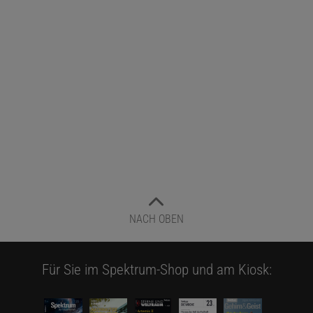
NACH OBEN
Für Sie im Spektrum-Shop und am Kiosk: