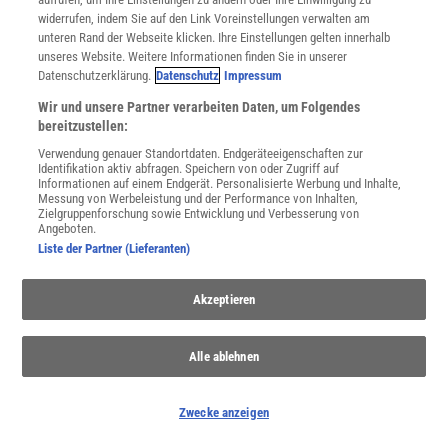
Im Handel kaufen
widerrufen, indem Sie auf den Link Voreinstellungen verwalten am
Presse
unteren Rand der Webseite klicken. Ihre Einstellungen gelten innerhalb
Verträge kündigen
unseres Website. Weitere Informationen finden Sie in unserer
Datenschutzerklärung.
Datenschutz
Impressum
INFO
Mediadaten
Wir und unsere Partner verarbeiten Daten, um Folgendes
Datenschutz
bereitzustellen:
Nutzungsbedingungen
Verwendung genauer Standortdaten. Endgeräteeigenschaften zur
Cookie-Einstellungen
Identifikation aktiv abfragen. Speichern von oder Zugriff auf
Informationen auf einem Endgerät. Personalisierte Werbung und Inhalte,
Utiq verwalten
Messung von Werbeleistung und der Performance von Inhalten,
Nutzungsbasierte Onlinewerbung
Zielgruppenforschung sowie Entwicklung und Verbesserung von
Angeboten.
Alle Artikel
Liste der Partner (Lieferanten)
Impressum
WEITERE ANGEBOTE
Akzeptieren
Angebote für Schulen
Angebote für Institutionen
Sprachen lernen mit Gymglish
Alle ablehnen
Lexika
Für Spektrum schreiben
Zwecke anzeigen
Zugänglichkeitserklärung