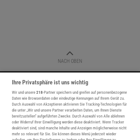
NACH OBEN
Ihre Privatsphäre ist uns wichtig
Für Sie im Spektrum-Shop und am Kiosk:
Wir und unsere
218
-Partner speichern und greifen auf personenbezogene
Daten wie Browserdaten oder eindeutige Kennungen auf Ihrem Gerät zu.
Durch Auswahl von Akzeptieren aktivieren Sie Tracking-Technologien für
die unter „Wir und unsere Partner verarbeiten Daten, um Ihnen Dienste
bereitzustellen“ aufgeführten Zwecke. Durch Auswahl von Alle ablehnen
oder Widerruf Ihrer Einwilligung werden diese deaktiviert. Wenn Tracker
deaktiviert sind, sind manche Inhalte und Anzeigen möglicherweise nicht
mehr so relevant für Sie. Sie können dieses Menü jederzeit wieder
WEITERE NEUERSCHEINUNGEN
SPEKTRUM SHOP
aufrufen, um Ihre Einstellungen zu ändern oder Ihre Einwilligung zu