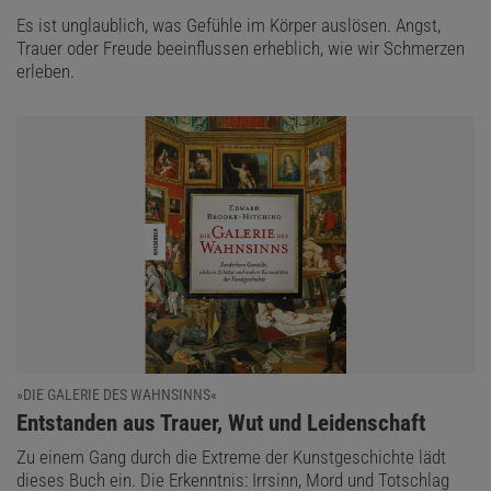
Es ist unglaublich, was Gefühle im Körper auslösen. Angst,
Trauer oder Freude beeinflussen erheblich, wie wir Schmerzen
erleben.
»DIE GALERIE DES WAHNSINNS«
:
Entstanden aus Trauer, Wut und Leidenschaft
Zu einem Gang durch die Extreme der Kunstgeschichte lädt
dieses Buch ein. Die Erkenntnis: Irrsinn, Mord und Totschlag