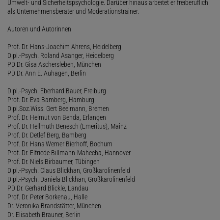
Umwelt- und Sicherheitspsychologie. Darüber hinaus arbeitet er freiberuflich
als Unternehmensberater und Moderationstrainer.
Autoren und Autorinnen
Prof. Dr. Hans-Joachim Ahrens, Heidelberg
Dipl.-Psych. Roland Asanger, Heidelberg
PD Dr. Gisa Aschersleben, München
PD Dr. Ann E. Auhagen, Berlin
Dipl.-Psych. Eberhard Bauer, Freiburg
Prof. Dr. Eva Bamberg, Hamburg
Dipl.Soz.Wiss. Gert Beelmann, Bremen
Prof. Dr. Helmut von Benda, Erlangen
Prof. Dr. Hellmuth Benesch (Emeritus), Mainz
Prof. Dr. Detlef Berg, Bamberg
Prof. Dr. Hans Werner Bierhoff, Bochum
Prof. Dr. Elfriede Billmann-Mahecha, Hannover
Prof. Dr. Niels Birbaumer, Tübingen
Dipl.-Psych. Claus Blickhan, Großkarolinenfeld
Dipl.-Psych. Daniela Blickhan, Großkarolinenfeld
PD Dr. Gerhard Blickle, Landau
Prof. Dr. Peter Borkenau, Halle
Dr. Veronika Brandstätter, München
Dr. Elisabeth Brauner, Berlin