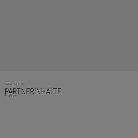
SPONSORED
PARTNERINHALTE
Anzeige