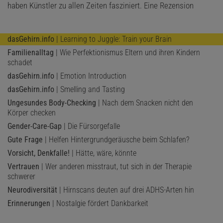
haben Künstler zu allen Zeiten fasziniert. Eine Rezension
dasGehirn.info
| Learning to Juggle: Train your Brain
Familienalltag
| Wie Perfektionismus Eltern und ihren Kindern
schadet
dasGehirn.info
| Emotion Introduction
dasGehirn.info
| Smelling and Tasting
Ungesundes Body-Checking
| Nach dem Snacken nicht den
Körper checken
Gender-Care-Gap
| Die Fürsorgefalle
Gute Frage
| Helfen Hintergrundgeräusche beim Schlafen?
Vorsicht, Denkfalle!
| Hätte, wäre, könnte
Vertrauen
| Wer anderen misstraut, tut sich in der Therapie
schwerer
Neurodiversität
| Hirnscans deuten auf drei ADHS-Arten hin
Erinnerungen
| Nostalgie fördert Dankbarkeit