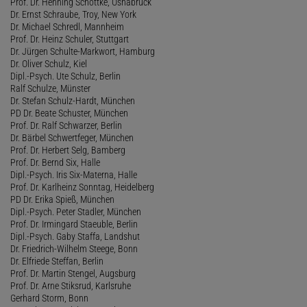
Prof. Dr. Henning Schöttke, Osnabrück
Dr. Ernst Schraube, Troy, New York
Dr. Michael Schredl, Mannheim
Prof. Dr. Heinz Schuler, Stuttgart
Dr. Jürgen Schulte-Markwort, Hamburg
Dr. Oliver Schulz, Kiel
Dipl.-Psych. Ute Schulz, Berlin
Ralf Schulze, Münster
Dr. Stefan Schulz-Hardt, München
PD Dr. Beate Schuster, München
Prof. Dr. Ralf Schwarzer, Berlin
Dr. Bärbel Schwertfeger, München
Prof. Dr. Herbert Selg, Bamberg
Prof. Dr. Bernd Six, Halle
Dipl.-Psych. Iris Six-Materna, Halle
Prof. Dr. Karlheinz Sonntag, Heidelberg
PD Dr. Erika Spieß, München
Dipl.-Psych. Peter Stadler, München
Prof. Dr. Irmingard Staeuble, Berlin
Dipl.-Psych. Gaby Staffa, Landshut
Dr. Friedrich-Wilhelm Steege, Bonn
Dr. Elfriede Steffan, Berlin
Prof. Dr. Martin Stengel, Augsburg
Prof. Dr. Arne Stiksrud, Karlsruhe
Gerhard Storm, Bonn