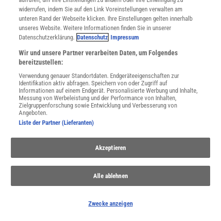
widerrufen, indem Sie auf den Link Voreinstellungen verwalten am
unteren Rand der Webseite klicken. Ihre Einstellungen gelten innerhalb
unseres Website. Weitere Informationen finden Sie in unserer
Spektrum
.de-Newsletter abonnieren
Datenschutzerklärung.
Datenschutz
Impressum
Wir und unsere Partner verarbeiten Daten, um Folgendes
JETZT ANMELDEN!
bereitzustellen:
Verwendung genauer Standortdaten. Endgeräteeigenschaften zur
Sie können unsere Newsletter jederzeit wieder abbestellen. Infos zu unserem Umgang
mit Ihren personenbezogenen Daten finden Sie in unserer
Datenschutzerklärung
.
Identifikation aktiv abfragen. Speichern von oder Zugriff auf
Informationen auf einem Endgerät. Personalisierte Werbung und Inhalte,
Messung von Werbeleistung und der Performance von Inhalten,
Zielgruppenforschung sowie Entwicklung und Verbesserung von
Angeboten.
SERVICES
Liste der Partner (Lieferanten)
Newsletter
Kontakt
Akzeptieren
Spektrum Shop
Im Handel kaufen
Presse
Alle ablehnen
Verträge kündigen
INFO
Zwecke anzeigen
Mediadaten