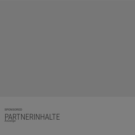
SPONSORED
PARTNERINHALTE
Anzeige