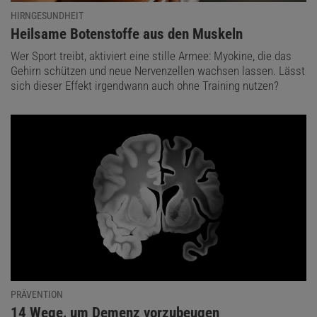
HIRNGESUNDHEIT
:
Heilsame Botenstoffe aus den Muskeln
Wer Sport treibt, aktiviert eine stille Armee: Myokine, die das
Gehirn schützen und neue Nervenzellen wachsen lassen. Lässt
sich dieser Effekt irgendwann auch ohne Training nutzen?
PRÄVENTION
:
14 Wege, um Demenz vorzubeugen