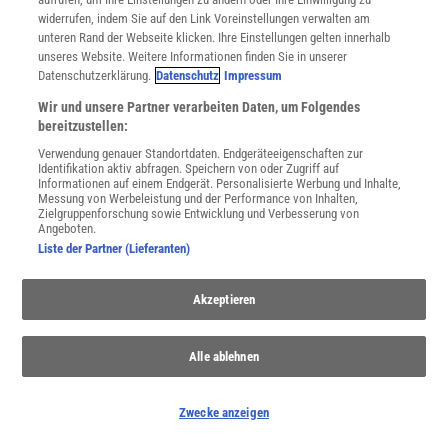
widerrufen, indem Sie auf den Link Voreinstellungen verwalten am
unteren Rand der Webseite klicken. Ihre Einstellungen gelten innerhalb
unseres Website. Weitere Informationen finden Sie in unserer
Datenschutzerklärung.
Datenschutz
Impressum
WEITERE NEUERSCHEINUNGEN
SPEKTRUM SHOP
Wir und unsere Partner verarbeiten Daten, um Folgendes
bereitzustellen:
Verwendung genauer Standortdaten. Endgeräteeigenschaften zur
Spektrum
.de-Newsletter abonnieren
Identifikation aktiv abfragen. Speichern von oder Zugriff auf
Informationen auf einem Endgerät. Personalisierte Werbung und Inhalte,
Messung von Werbeleistung und der Performance von Inhalten,
JETZT ANMELDEN!
Zielgruppenforschung sowie Entwicklung und Verbesserung von
Angeboten.
Sie können unsere Newsletter jederzeit wieder abbestellen. Infos zu unserem Umgang
Liste der Partner (Lieferanten)
mit Ihren personenbezogenen Daten finden Sie in unserer
Datenschutzerklärung
.
Akzeptieren
SERVICES
Alle ablehnen
Newsletter
Kontakt
Spektrum Shop
Zwecke anzeigen
Im Handel kaufen
Presse