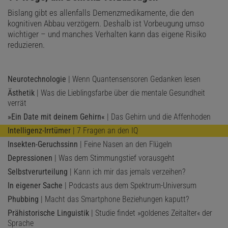
Bislang gibt es allenfalls Demenzmedikamente, die den
kognitiven Abbau verzögern. Deshalb ist Vorbeugung umso
wichtiger – und manches Verhalten kann das eigene Risiko
reduzieren.
Neurotechnologie
| Wenn Quantensensoren Gedanken lesen
Ästhetik
| Was die Lieblingsfarbe über die mentale Gesundheit
verrät
»Ein Date mit deinem Gehirn«
| Das Gehirn und die Affenhoden
Intelligenz-Irrtümer
| 7 Fragen an den IQ
Insekten-Geruchssinn
| Feine Nasen an den Flügeln
Depressionen
| Was dem Stimmungstief vorausgeht
Selbstverurteilung
| Kann ich mir das jemals verzeihen?
In eigener Sache
| Podcasts aus dem Spektrum-Universum
Phubbing
| Macht das Smartphone Beziehungen kaputt?
Prähistorische Linguistik
| Studie findet »goldenes Zeitalter« der
Sprache