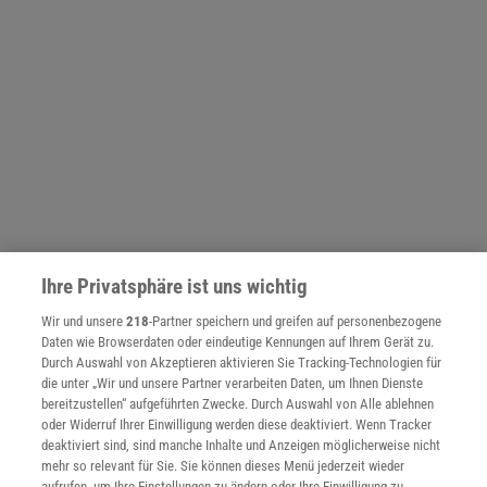
Ihre Privatsphäre ist uns wichtig
NACH OBEN
Wir und unsere
218
-Partner speichern und greifen auf personenbezogene
Daten wie Browserdaten oder eindeutige Kennungen auf Ihrem Gerät zu.
Durch Auswahl von Akzeptieren aktivieren Sie Tracking-Technologien für
die unter „Wir und unsere Partner verarbeiten Daten, um Ihnen Dienste
Für Sie im Spektrum-Shop und am Kiosk:
bereitzustellen“ aufgeführten Zwecke. Durch Auswahl von Alle ablehnen
oder Widerruf Ihrer Einwilligung werden diese deaktiviert. Wenn Tracker
deaktiviert sind, sind manche Inhalte und Anzeigen möglicherweise nicht
mehr so relevant für Sie. Sie können dieses Menü jederzeit wieder
aufrufen, um Ihre Einstellungen zu ändern oder Ihre Einwilligung zu