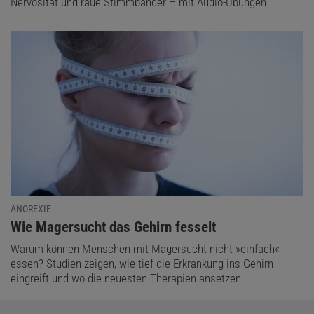
Nervosität und raue Stimmbänder – mit Audio-Übungen.
ANOREXIE
:
Wie Magersucht das Gehirn fesselt
Warum können Menschen mit Magersucht nicht »einfach«
essen? Studien zeigen, wie tief die Erkrankung ins Gehirn
eingreift und wo die neuesten Therapien ansetzen.