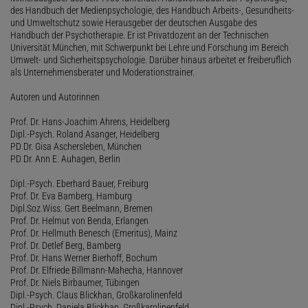
des Handbuch der Medienpsychologie, des Handbuch Arbeits-, Gesundheits-
und Umweltschutz sowie Herausgeber der deutschen Ausgabe des
Handbuch der Psychotherapie. Er ist Privatdozent an der Technischen
Universität München, mit Schwerpunkt bei Lehre und Forschung im Bereich
Umwelt- und Sicherheitspsychologie. Darüber hinaus arbeitet er freiberuflich
als Unternehmensberater und Moderationstrainer.
Autoren und Autorinnen
Prof. Dr. Hans-Joachim Ahrens, Heidelberg
Dipl.-Psych. Roland Asanger, Heidelberg
PD Dr. Gisa Aschersleben, München
PD Dr. Ann E. Auhagen, Berlin
Dipl.-Psych. Eberhard Bauer, Freiburg
Prof. Dr. Eva Bamberg, Hamburg
Dipl.Soz.Wiss. Gert Beelmann, Bremen
Prof. Dr. Helmut von Benda, Erlangen
Prof. Dr. Hellmuth Benesch (Emeritus), Mainz
Prof. Dr. Detlef Berg, Bamberg
Prof. Dr. Hans Werner Bierhoff, Bochum
Prof. Dr. Elfriede Billmann-Mahecha, Hannover
Prof. Dr. Niels Birbaumer, Tübingen
Dipl.-Psych. Claus Blickhan, Großkarolinenfeld
Dipl.-Psych. Daniela Blickhan, Großkarolinenfeld