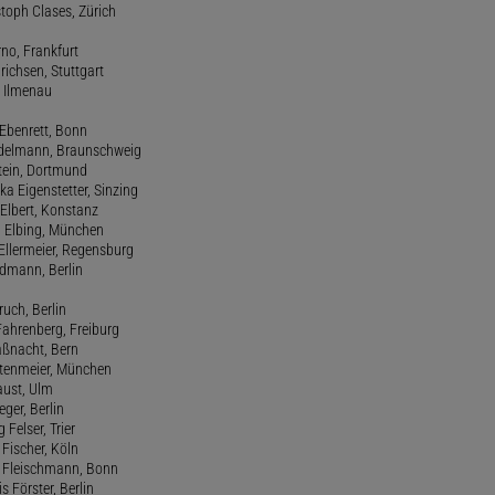
stoph Clases, Zürich
rno, Frankfurt
drichsen, Stuttgart
, Ilmenau
 Ebenrett, Bonn
 Edelmann, Braunschweig
stein, Dortmund
ka Eigenstetter, Sinzing
Elbert, Konstanz
d Elbing, München
Ellermeier, Regensburg
Erdmann, Berlin
ruch, Berlin
Fahrenberg, Freiburg
aßnacht, Bern
stenmeier, München
Faust, Ulm
eger, Berlin
 Felser, Trier
d Fischer, Köln
M. Fleischmann, Bonn
s Förster, Berlin