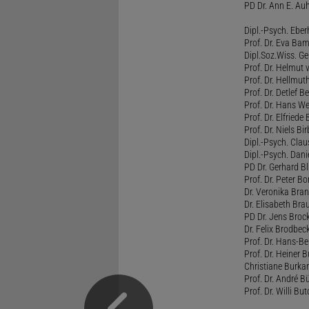
PD Dr. Ann E. Auh
Dipl.-Psych. Eber
Prof. Dr. Eva B
Dipl.Soz.Wiss. G
Prof. Dr. Helmut
Prof. Dr. Hellmut
Prof. Dr. Detlef 
Prof. Dr. Hans W
Prof. Dr. Elfrie
Prof. Dr. Niels B
Dipl.-Psych. Clau
Dipl.-Psych. Dani
PD Dr. Gerhard Bl
Prof. Dr. Peter B
Dr. Veronika Bra
Dr. Elisabeth Brau
PD Dr. Jens Broc
Dr. Felix Brodbe
Prof. Dr. Hans-B
Prof. Dr. Heiner 
Christiane Burka
Prof. Dr. André 
Prof. Dr. Willi Bu