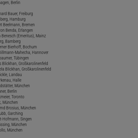
agen, Berlin
hard Bauer, Freiburg
amberg, Hamburg
ert Beelmann, Bremen
 von Benda, Erlangen
h Benesch (Emeritus), Mainz
Berg, Bamberg
erner Bierhoff, Bochum
de Billmann-Mahecha, Hannover
irbaumer, Tübingen
s Blickhan, Großkarolinenfeld
ela Blickhan, Großkarolinenfeld
ickle, Landau
orkenau, Halle
ndstätter, München
ner, Berlin
kmeier, Toronto
ck, München
ernd Brosius, München
Bubb, Garching
rt-Hofmann, Singen
Büssing, München
tollo, München