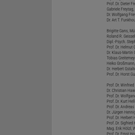
Prof. Dr. Dieter 
Gabriele Freytag, 
Dr. Wolfgang Fri
Dr. Art T. Funkho
Brigitte Gans, M
Roland R. Geissel
Dipl.-Psych. Ste
Prof. Dr. Helmut 
Dr. Klaus-Martin
Tobias Greitemey
Heiko Großmann,
Dr. Herbert Gstal
Prof. Dr. Horst 
Prof. Dr. Winfrie
Dr. Christian Haw
Prof. Dr. Wolfg
Prof. Dr. Kurt He
Prof. Dr. Andrea
Dr. Jürgen Henni
Prof. Dr. Herbert
Prof. Dr. Sigfrie
Mag. Erik Hölzl, 
Prof. Dr. Ernst Hof