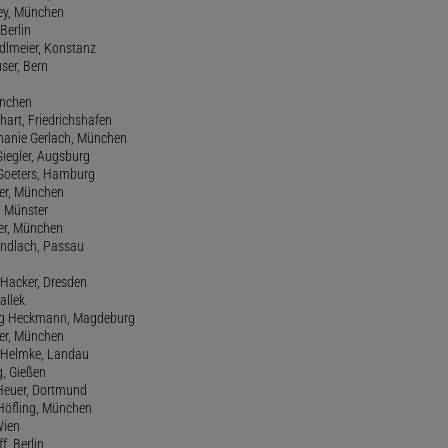
Frey, München
Berlin
edlmeier, Konstanz
user, Bern
ünchen
hart, Friedrichshafen
phanie Gerlach, München
Giegler, Augsburg
 Goeters, Hamburg
er, München
 Münster
ter, München
Gundlach, Passau
d Hacker, Dresden
allek
ang Heckmann, Magdeburg
ller, München
s Helmke, Landau
g, Gießen
 Heuer, Dortmund
d Höfling, München
Wien
f, Berlin