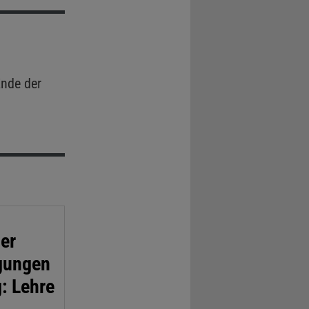
nde der
der
ngungen
: Lehre