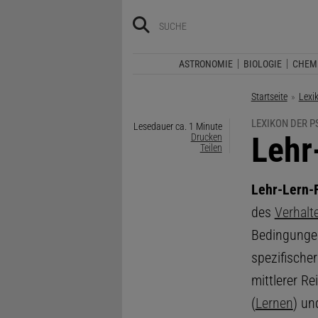
ASTRONOMIE
BIOLOGIE
CHEM
Startseite
Lexi
LEXIKON DER 
Lesedauer ca. 1 Minute
:
Lehr
Drucken
Teilen
Lehr-Lern-
des
Verhalt
Bedingungen
spezifische
mittlerer Re
(
Lernen
) un