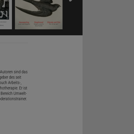
Autoren sind das
geber des seit
uch Arbeits-,
therapie. Er ist
 Bereich Umwelt-
derationstrainer.