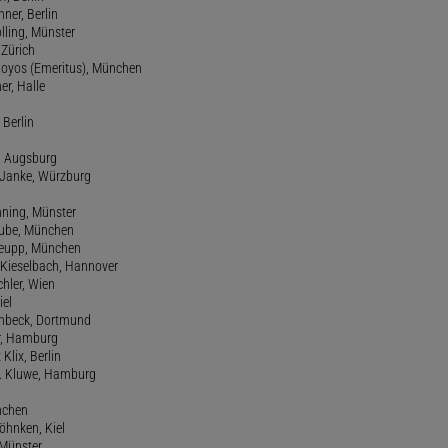
ner, Berlin
olling, Münster
 Zürich
 Hoyos (Emeritus), München
er, Halle
 Berlin
e, Augsburg
m Janke, Würzburg
nning, Münster
hube, München
 Keupp, München
 Kieselbach, Hannover
rchler, Wien
iel
einbeck, Dortmund
er, Hamburg
 Klix, Berlin
 H. Kluwe, Hamburg
nchen
Köhnken, Kiel
 Münster