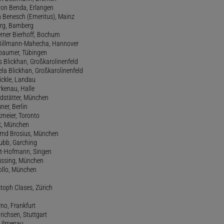
 von Benda, Erlangen
h Benesch (Emeritus), Mainz
Berg, Bamberg
erner Bierhoff, Bochum
de Billmann-Mahecha, Hannover
irbaumer, Tübingen
s Blickhan, Großkarolinenfeld
ela Blickhan, Großkarolinenfeld
ickle, Landau
orkenau, Halle
ndstätter, München
ner, Berlin
kmeier, Toronto
ck, München
ernd Brosius, München
Bubb, Garching
rt-Hofmann, Singen
Büssing, München
tollo, München
stoph Clases, Zürich
rno, Frankfurt
drichsen, Stuttgart
, Ilmenau