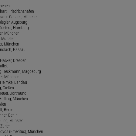
ünchen
hart, Friedrichshafen
phanie Gerlach, München
Giegler, Augsburg
 Goeters, Hamburg
er, München
 Münster
ter, München
Gundlach, Passau
d Hacker, Dresden
allek
ang Heckmann, Magdeburg
ller, München
s Helmke, Landau
g, Gießen
 Heuer, Dortmund
d Höfling, München
Wien
f, Berlin
ner, Berlin
olling, Münster
 Zürich
 Hoyos (Emeritus), München