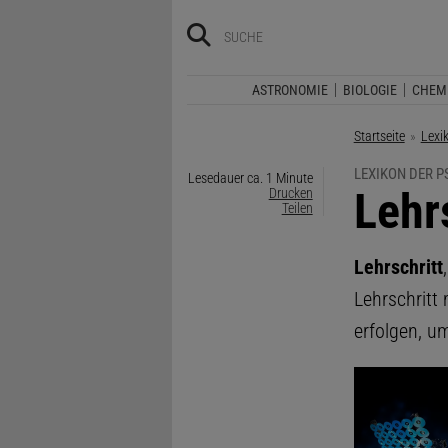
ASTRONOMIE
BIOLOGIE
CHEM
Startseite
Lexi
LEXIKON DER 
Lesedauer ca. 1 Minute
:
Lehr
Drucken
Teilen
Lehrschritt
Lehrschritt
erfolgen, u