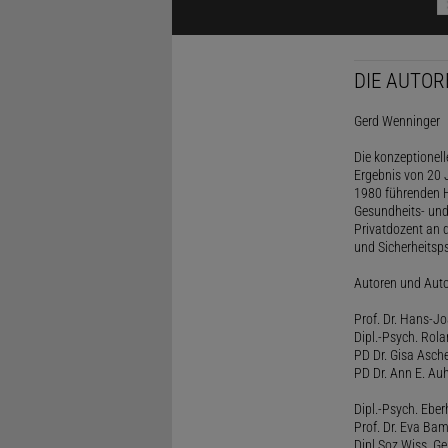
DIE AUTOR
Gerd Wenninger
Die konzeptionel
Ergebnis von 20 J
1980 führenden H
Gesundheits- und
Privatdozent an 
und Sicherheitsps
Autoren und Aut
Prof. Dr. Hans-J
Dipl.-Psych. Rol
PD Dr. Gisa Asch
PD Dr. Ann E. Auh
Dipl.-Psych. Eber
Prof. Dr. Eva B
Dipl.Soz.Wiss. G