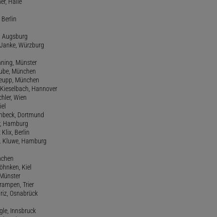
er, Halle
 Berlin
e, Augsburg
m Janke, Würzburg
nning, Münster
hube, München
 Keupp, München
 Kieselbach, Hannover
rchler, Wien
iel
einbeck, Dortmund
er, Hamburg
 Klix, Berlin
 H. Kluwe, Hamburg
nchen
Köhnken, Kiel
 Münster
Krampen, Trier
Kriz, Osnabrück
ngle, Innsbruck