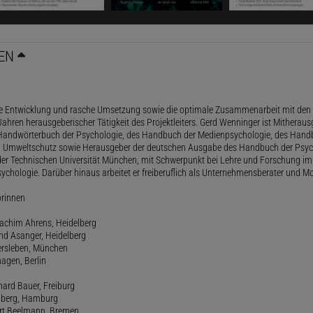
EN
le Entwicklung und rasche Umsetzung sowie die optimale Zusammenarbeit mit den 
ahren herausgeberischer Tätigkeit des Projektleiters. Gerd Wenninger ist Mitheraus
andwörterbuch der Psychologie, des Handbuch der Medienpsychologie, des Handb
 Umweltschutz sowie Herausgeber der deutschen Ausgabe des Handbuch der Psycho
der Technischen Universität München, mit Schwerpunkt bei Lehre und Forschung im
ychologie. Darüber hinaus arbeitet er freiberuflich als Unternehmensberater und Mo
orinnen
oachim Ahrens, Heidelberg
and Asanger, Heidelberg
ersleben, München
agen, Berlin
hard Bauer, Freiburg
amberg, Hamburg
ert Beelmann, Bremen