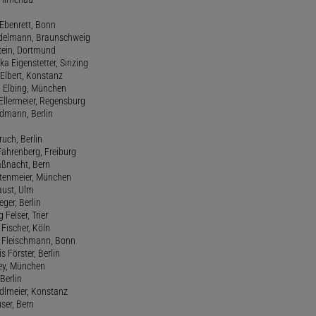
 Ebenrett, Bonn
 Edelmann, Braunschweig
stein, Dortmund
ka Eigenstetter, Sinzing
Elbert, Konstanz
d Elbing, München
Ellermeier, Regensburg
Erdmann, Berlin
ruch, Berlin
Fahrenberg, Freiburg
aßnacht, Bern
stenmeier, München
Faust, Ulm
eger, Berlin
 Felser, Trier
d Fischer, Köln
M. Fleischmann, Bonn
s Förster, Berlin
Frey, München
Berlin
edlmeier, Konstanz
user, Bern