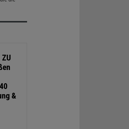
 ZU
oßen
340
ung &