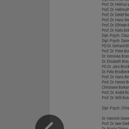
Prof. Dr. Helmut
Prof. Dr. Hellmut
Prof. Dr. Detlef 
Prof. Dr. Hans W
Prof. Dr. Elfrie
Prof. Dr. Niels B
Dipl.-Psych. Clau
Dipl.-Psych. Dani
PD Dr. Gerhard Bl
Prof. Dr. Peter B
Dr. Veronika Bra
Dr. Elisabeth Brau
PD Dr. Jens Broc
Dr. Felix Brodbe
Prof. Dr. Hans-B
Prof. Dr. Heiner 
Christiane Burka
Prof. Dr. André 
Prof. Dr. Willi Bu
Dipl.-Psych. Chri
Dr. Heinrich Dese
Prof. Dr. Iwer Die
Dr. Nicola Döring