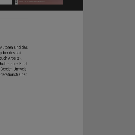
Autoren sind das
geber des seit
uch Arbeits-,
therapie. Er ist
 Bereich Umwelt-
derationstrainer.