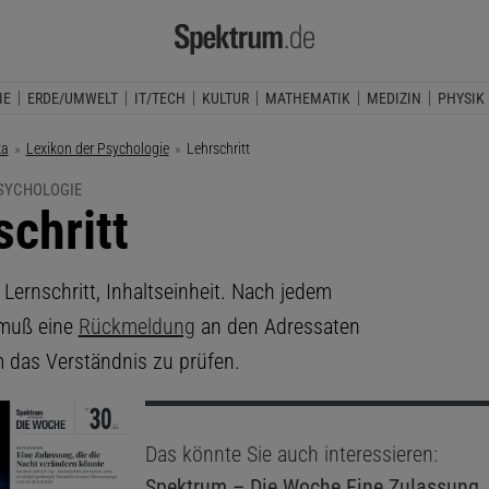
IE
ERDE/UMWELT
IT/TECH
KULTUR
MATHEMATIK
MEDIZIN
PHYSIK
ka
Lexikon der Psychologie
Aktuelle Seite:
Lehrschritt
PSYCHOLOGIE
schritt
, Lernschritt, Inhaltseinheit. Nach jedem
 muß eine
Rückmeldung
an den Adressaten
m das Verständnis zu prüfen.
Das könnte Sie auch interessieren:
Spektrum – Die Woche
Eine Zulassung, 