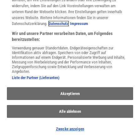
widerrufen, indem Sie auf den Link Voreinstellungen verwalten am
WEITERE NEUERSCHEINUNGEN
SPEKTRUM SHOP
unteren Rand der Webseite klicken. Ihre Einstellungen gelten innerhalb
unseres Website. Weitere Informationen finden Sie in unserer
Datenschutzerklärung.
Datenschutz
Impressum
Spektrum
.de-Newsletter abonnieren
Wir und unsere Partner verarbeiten Daten, um Folgendes
bereitzustellen:
JETZT ANMELDEN!
Verwendung genauer Standortdaten. Endgeräteeigenschaften zur
Identifikation aktiv abfragen. Speichern von oder Zugriff auf
Informationen auf einem Endgerät. Personalisierte Werbung und Inhalte,
Sie können unsere Newsletter jederzeit wieder abbestellen. Infos zu unserem Umgang
Messung von Werbeleistung und der Performance von Inhalten,
mit Ihren personenbezogenen Daten finden Sie in unserer
Datenschutzerklärung
.
Zielgruppenforschung sowie Entwicklung und Verbesserung von
Angeboten.
Liste der Partner (Lieferanten)
SERVICES
Akzeptieren
Newsletter
Kontakt
Spektrum Shop
Alle ablehnen
Im Handel kaufen
Presse
Zwecke anzeigen
Verträge kündigen
Widerruf