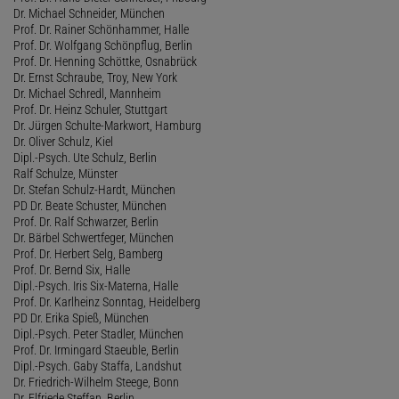
Dr. Michael Schneider, München
Prof. Dr. Rainer Schönhammer, Halle
Prof. Dr. Wolfgang Schönpflug, Berlin
Prof. Dr. Henning Schöttke, Osnabrück
Dr. Ernst Schraube, Troy, New York
Dr. Michael Schredl, Mannheim
Prof. Dr. Heinz Schuler, Stuttgart
Dr. Jürgen Schulte-Markwort, Hamburg
Dr. Oliver Schulz, Kiel
Dipl.-Psych. Ute Schulz, Berlin
Ralf Schulze, Münster
Dr. Stefan Schulz-Hardt, München
PD Dr. Beate Schuster, München
Prof. Dr. Ralf Schwarzer, Berlin
Dr. Bärbel Schwertfeger, München
Prof. Dr. Herbert Selg, Bamberg
Prof. Dr. Bernd Six, Halle
Dipl.-Psych. Iris Six-Materna, Halle
Prof. Dr. Karlheinz Sonntag, Heidelberg
PD Dr. Erika Spieß, München
Dipl.-Psych. Peter Stadler, München
Prof. Dr. Irmingard Staeuble, Berlin
Dipl.-Psych. Gaby Staffa, Landshut
Dr. Friedrich-Wilhelm Steege, Bonn
Dr. Elfriede Steffan, Berlin