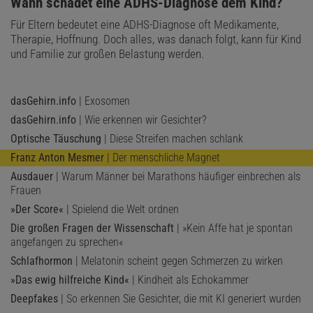
:
Wann schadet eine ADHS-Diagnose dem Kind?
Für Eltern bedeutet eine ADHS-Diagnose oft Medikamente,
Therapie, Hoffnung. Doch alles, was danach folgt, kann für Kind
und Familie zur großen Belastung werden.
dasGehirn.info
| Exosomen
dasGehirn.info
| Wie erkennen wir Gesichter?
Optische Täuschung
| Diese Streifen machen schlank
Franz Anton Mesmer
| Der menschliche Magnet
Ausdauer
| Warum Männer bei Marathons häufiger einbrechen als
Frauen
»Der Score«
| Spielend die Welt ordnen
Die großen Fragen der Wissenschaft
| »Kein Affe hat je spontan
angefangen zu sprechen«
Schlafhormon
| Melatonin scheint gegen Schmerzen zu wirken
»Das ewig hilfreiche Kind«
| Kindheit als Echokammer
Deepfakes
| So erkennen Sie Gesichter, die mit KI generiert wurden