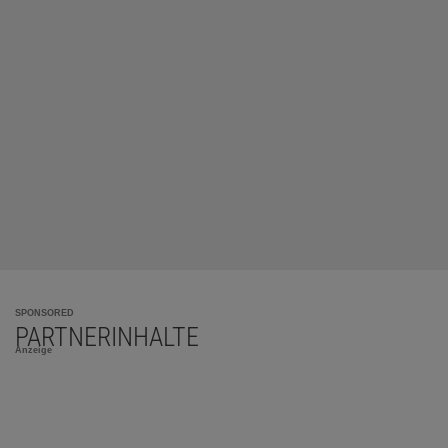
SPONSORED
PARTNERINHALTE
Anzeige