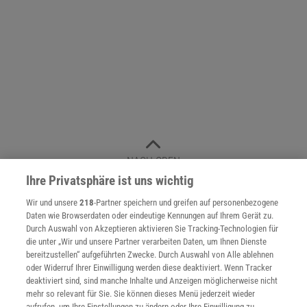
NACH OBEN
Ihre Privatsphäre ist uns wichtig
Wir und unsere
218
-Partner speichern und greifen auf personenbezogene
Für Sie im Spektrum-Shop und am Kiosk:
Daten wie Browserdaten oder eindeutige Kennungen auf Ihrem Gerät zu.
Durch Auswahl von Akzeptieren aktivieren Sie Tracking-Technologien für
die unter „Wir und unsere Partner verarbeiten Daten, um Ihnen Dienste
bereitzustellen“ aufgeführten Zwecke. Durch Auswahl von Alle ablehnen
oder Widerruf Ihrer Einwilligung werden diese deaktiviert. Wenn Tracker
deaktiviert sind, sind manche Inhalte und Anzeigen möglicherweise nicht
mehr so relevant für Sie. Sie können dieses Menü jederzeit wieder
aufrufen, um Ihre Einstellungen zu ändern oder Ihre Einwilligung zu