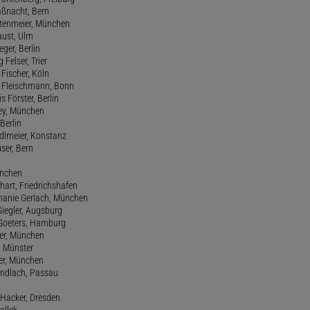
aßnacht, Bern
stenmeier, München
Faust, Ulm
eger, Berlin
 Felser, Trier
d Fischer, Köln
M. Fleischmann, Bonn
s Förster, Berlin
Frey, München
Berlin
edlmeier, Konstanz
user, Bern
ünchen
hart, Friedrichshafen
phanie Gerlach, München
Giegler, Augsburg
 Goeters, Hamburg
er, München
 Münster
ter, München
Gundlach, Passau
d Hacker, Dresden