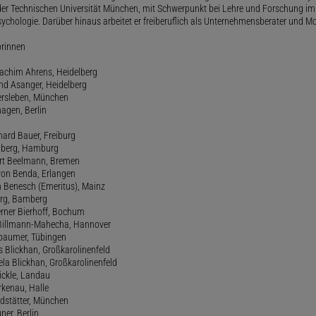
der Technischen Universität München, mit Schwerpunkt bei Lehre und Forschung im
ychologie. Darüber hinaus arbeitet er freiberuflich als Unternehmensberater und Mo
orinnen
oachim Ahrens, Heidelberg
and Asanger, Heidelberg
ersleben, München
agen, Berlin
hard Bauer, Freiburg
amberg, Hamburg
ert Beelmann, Bremen
 von Benda, Erlangen
h Benesch (Emeritus), Mainz
Berg, Bamberg
erner Bierhoff, Bochum
de Billmann-Mahecha, Hannover
irbaumer, Tübingen
s Blickhan, Großkarolinenfeld
ela Blickhan, Großkarolinenfeld
ickle, Landau
orkenau, Halle
ndstätter, München
ner, Berlin