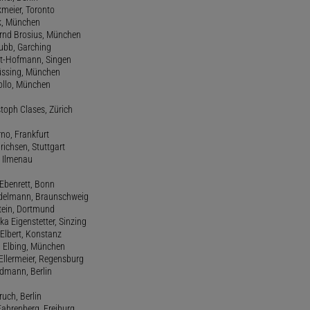
kmeier, Toronto
ck, München
ernd Brosius, München
Bubb, Garching
rt-Hofmann, Singen
Büssing, München
tollo, München
stoph Clases, Zürich
rno, Frankfurt
drichsen, Stuttgart
, Ilmenau
 Ebenrett, Bonn
 Edelmann, Braunschweig
stein, Dortmund
ka Eigenstetter, Sinzing
Elbert, Konstanz
d Elbing, München
Ellermeier, Regensburg
Erdmann, Berlin
ruch, Berlin
Fahrenberg, Freiburg