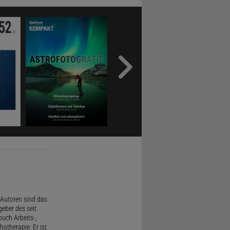
Autoren sind das
geber des seit
uch Arbeits-,
therapie. Er ist