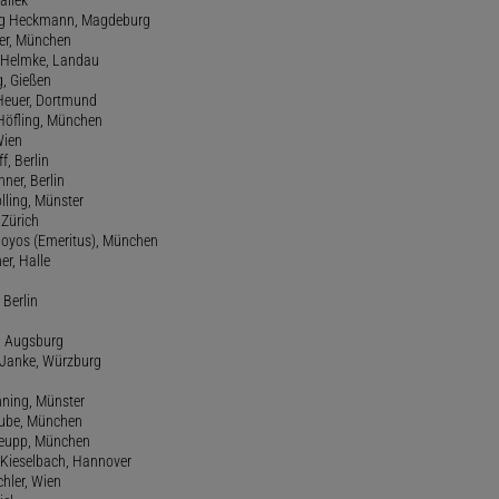
allek
ang Heckmann, Magdeburg
ller, München
s Helmke, Landau
g, Gießen
 Heuer, Dortmund
d Höfling, München
Wien
f, Berlin
ner, Berlin
olling, Münster
 Zürich
 Hoyos (Emeritus), München
er, Halle
 Berlin
e, Augsburg
m Janke, Würzburg
nning, Münster
hube, München
 Keupp, München
 Kieselbach, Hannover
rchler, Wien