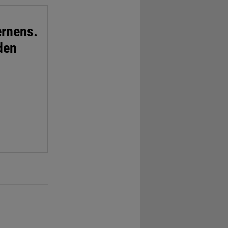
ernens.
den