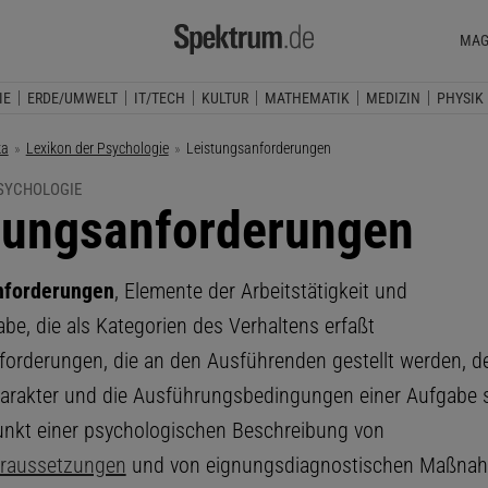
MAG
IE
ERDE/UMWELT
IT/TECH
KULTUR
MATHEMATIK
MEDIZIN
PHYSIK
ka
Lexikon der Psychologie
Aktuelle Seite:
Leistungsanforderungen
PSYCHOLOGIE
tungsanforderungen
nforderungen
, Elemente der Arbeitstätigkeit und
be, die als Kategorien des Verhaltens erfaßt
nforderungen, die an den Ausführenden gestellt werden, d
rakter und die Ausführungsbedingungen einer Aufgabe 
nkt einer psychologischen Beschreibung von
oraussetzungen
und von eignungsdiagnostischen Maßna