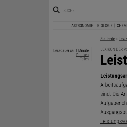
ASTRONOMIE
BIOLOGIE
CHEM
Startseite
Lexi
LEXIKON DER 
Lesedauer ca. 1 Minute
:
Leis
Drucken
Teilen
Leistungsa
Arbeitsaufga
sind. Die A
Aufgabencha
Ausgangspu
Leistungsv