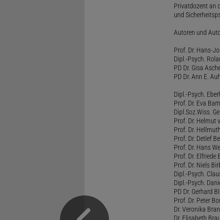
Privatdozent an 
und Sicherheitsps
Autoren und Aut
Prof. Dr. Hans-J
Dipl.-Psych. Rol
PD Dr. Gisa Asch
PD Dr. Ann E. Auh
Dipl.-Psych. Eber
Prof. Dr. Eva B
Dipl.Soz.Wiss. G
Prof. Dr. Helmut
Prof. Dr. Hellmut
Prof. Dr. Detlef 
Prof. Dr. Hans W
Prof. Dr. Elfrie
Prof. Dr. Niels B
Dipl.-Psych. Clau
Dipl.-Psych. Dani
PD Dr. Gerhard Bl
Prof. Dr. Peter B
Dr. Veronika Bra
Dr. Elisabeth Brau