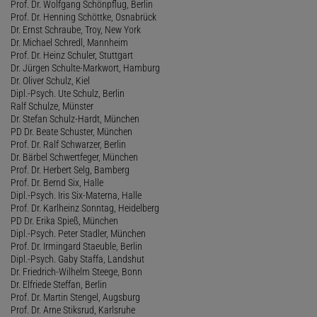
Prof. Dr. Wolfgang Schönpflug, Berlin
Prof. Dr. Henning Schöttke, Osnabrück
Dr. Ernst Schraube, Troy, New York
Dr. Michael Schredl, Mannheim
Prof. Dr. Heinz Schuler, Stuttgart
Dr. Jürgen Schulte-Markwort, Hamburg
Dr. Oliver Schulz, Kiel
Dipl.-Psych. Ute Schulz, Berlin
Ralf Schulze, Münster
Dr. Stefan Schulz-Hardt, München
PD Dr. Beate Schuster, München
Prof. Dr. Ralf Schwarzer, Berlin
Dr. Bärbel Schwertfeger, München
Prof. Dr. Herbert Selg, Bamberg
Prof. Dr. Bernd Six, Halle
Dipl.-Psych. Iris Six-Materna, Halle
Prof. Dr. Karlheinz Sonntag, Heidelberg
PD Dr. Erika Spieß, München
Dipl.-Psych. Peter Stadler, München
Prof. Dr. Irmingard Staeuble, Berlin
Dipl.-Psych. Gaby Staffa, Landshut
Dr. Friedrich-Wilhelm Steege, Bonn
Dr. Elfriede Steffan, Berlin
Prof. Dr. Martin Stengel, Augsburg
Prof. Dr. Arne Stiksrud, Karlsruhe