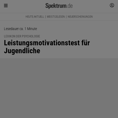
HEUTE AKTUELL
MEISTGELESEN
NEUERSCHEINUNGEN
Lesedauer ca. 1 Minute
LEXIKON DER PSYCHOLOGIE
:
Leistungsmotivationstest für
Jugendliche