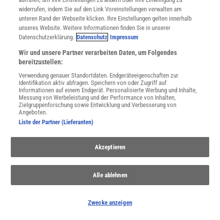
widerrufen, indem Sie auf den Link Voreinstellungen verwalten am
unteren Rand der Webseite klicken. Ihre Einstellungen gelten innerhalb
unseres Website. Weitere Informationen finden Sie in unserer
Spektrum
.de-Newsletter abonnieren
Datenschutzerklärung.
Datenschutz
Impressum
Wir und unsere Partner verarbeiten Daten, um Folgendes
JETZT ANMELDEN!
bereitzustellen:
Verwendung genauer Standortdaten. Endgeräteeigenschaften zur
Sie können unsere Newsletter jederzeit wieder abbestellen. Infos zu unserem Umgang
Identifikation aktiv abfragen. Speichern von oder Zugriff auf
mit Ihren personenbezogenen Daten finden Sie in unserer
Datenschutzerklärung
.
Informationen auf einem Endgerät. Personalisierte Werbung und Inhalte,
Messung von Werbeleistung und der Performance von Inhalten,
Zielgruppenforschung sowie Entwicklung und Verbesserung von
Angeboten.
Liste der Partner (Lieferanten)
SERVICES
Newsletter
Kontakt
Akzeptieren
Spektrum Shop
Im Handel kaufen
Alle ablehnen
Presse
Verträge kündigen
Widerruf
Zwecke anzeigen
INFO