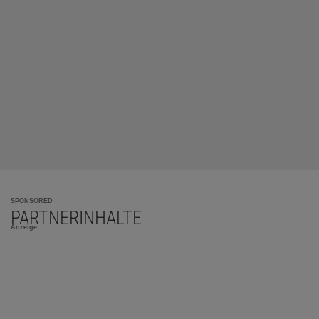
SPONSORED
PARTNERINHALTE
Anzeige