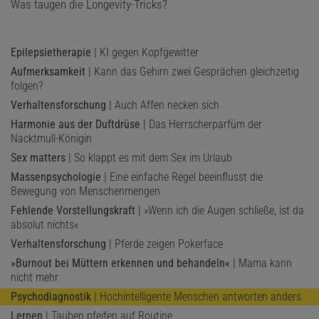
Was taugen die Longevity-Tricks?
Epilepsietherapie
| KI gegen Kopfgewitter
Aufmerksamkeit
| Kann das Gehirn zwei Gesprächen gleichzeitig
folgen?
Verhaltensforschung
| Auch Affen necken sich
Harmonie aus der Duftdrüse
| Das Herrscherparfüm der
Nacktmull-Königin
Sex matters
| So klappt es mit dem Sex im Urlaub
Massenpsychologie
| Eine einfache Regel beeinflusst die
Bewegung von Menschenmengen
Fehlende Vorstellungskraft
| »Wenn ich die Augen schließe, ist da
absolut nichts«
Verhaltensforschung
| Pferde zeigen Pokerface
»Burnout bei Müttern erkennen und behandeln«
| Mama kann
nicht mehr
Psychodiagnostik
| Hochintelligente Menschen antworten anders
Lernen
| Tauben pfeifen auf Routine