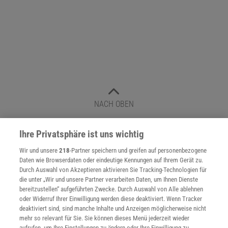
NACH OBEN
Ihre Privatsphäre ist uns wichtig
Für Sie im Spektrum-Shop und am Kiosk:
Wir und unsere
218
-Partner speichern und greifen auf personenbezogene
Daten wie Browserdaten oder eindeutige Kennungen auf Ihrem Gerät zu.
Durch Auswahl von Akzeptieren aktivieren Sie Tracking-Technologien für
die unter „Wir und unsere Partner verarbeiten Daten, um Ihnen Dienste
bereitzustellen“ aufgeführten Zwecke. Durch Auswahl von Alle ablehnen
oder Widerruf Ihrer Einwilligung werden diese deaktiviert. Wenn Tracker
deaktiviert sind, sind manche Inhalte und Anzeigen möglicherweise nicht
mehr so relevant für Sie. Sie können dieses Menü jederzeit wieder
WEITERE NEUERSCHEINUNGEN
SPEKTRUM SHOP
aufrufen, um Ihre Einstellungen zu ändern oder Ihre Einwilligung zu