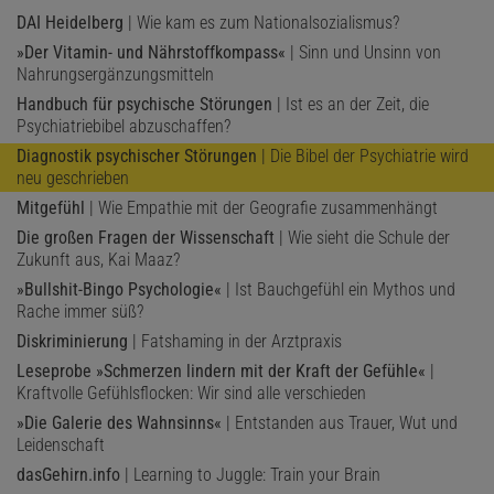
DAI Heidelberg
| Wie kam es zum Nationalsozialismus?
»Der Vitamin- und Nährstoffkompass«
| Sinn und Unsinn von
Nahrungsergänzungsmitteln
Handbuch für psychische Störungen
| Ist es an der Zeit, die
Psychiatriebibel abzuschaffen?
Diagnostik psychischer Störungen
| Die Bibel der Psychiatrie wird
neu geschrieben
Mitgefühl
| Wie Empathie mit der Geografie zusammenhängt
Die großen Fragen der Wissenschaft
| Wie sieht die Schule der
Zukunft aus, Kai Maaz?
»Bullshit-Bingo Psychologie«
| Ist Bauchgefühl ein Mythos und
Rache immer süß?
Diskriminierung
| Fatshaming in der Arztpraxis
Leseprobe »Schmerzen lindern mit der Kraft der Gefühle«
|
Kraftvolle Gefühlsflocken: Wir sind alle verschieden
»Die Galerie des Wahnsinns«
| Entstanden aus Trauer, Wut und
Leidenschaft
dasGehirn.info
| Learning to Juggle: Train your Brain