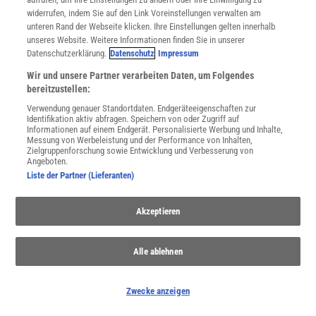
widerrufen, indem Sie auf den Link Voreinstellungen verwalten am
unteren Rand der Webseite klicken. Ihre Einstellungen gelten innerhalb
unseres Website. Weitere Informationen finden Sie in unserer
Datenschutzerklärung.
Datenschutz
Impressum
Wir und unsere Partner verarbeiten Daten, um Folgendes
bereitzustellen:
Verwendung genauer Standortdaten. Endgeräteeigenschaften zur
Identifikation aktiv abfragen. Speichern von oder Zugriff auf
NACH OBEN
Informationen auf einem Endgerät. Personalisierte Werbung und Inhalte,
Messung von Werbeleistung und der Performance von Inhalten,
Zielgruppenforschung sowie Entwicklung und Verbesserung von
Angeboten.
Für Sie im Spektrum-Shop und am Kiosk:
Liste der Partner (Lieferanten)
Akzeptieren
Alle ablehnen
Zwecke anzeigen
WEITERE NEUERSCHEINUNGEN
SPEKTRUM SHOP