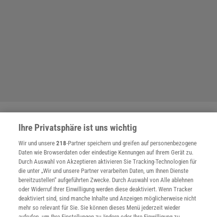
SPONSORED
Ihre Privatsphäre ist uns wichtig
PARTNERINHALTE
Anzeige
Wir und unsere
218
-Partner speichern und greifen auf personenbezogene
Daten wie Browserdaten oder eindeutige Kennungen auf Ihrem Gerät zu.
Durch Auswahl von Akzeptieren aktivieren Sie Tracking-Technologien für
die unter „Wir und unsere Partner verarbeiten Daten, um Ihnen Dienste
bereitzustellen“ aufgeführten Zwecke. Durch Auswahl von Alle ablehnen
oder Widerruf Ihrer Einwilligung werden diese deaktiviert. Wenn Tracker
deaktiviert sind, sind manche Inhalte und Anzeigen möglicherweise nicht
mehr so relevant für Sie. Sie können dieses Menü jederzeit wieder
aufrufen, um Ihre Einstellungen zu ändern oder Ihre Einwilligung zu