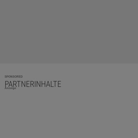
SPONSORED
PARTNERINHALTE
Anzeige