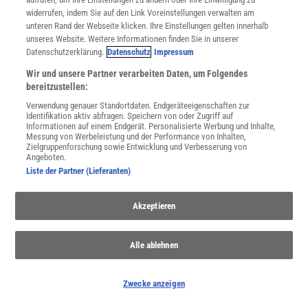
widerrufen, indem Sie auf den Link Voreinstellungen verwalten am
unteren Rand der Webseite klicken. Ihre Einstellungen gelten innerhalb
Spektrum
.de-Newsletter abonnieren
unseres Website. Weitere Informationen finden Sie in unserer
Datenschutzerklärung.
Datenschutz
Impressum
JETZT ANMELDEN!
Wir und unsere Partner verarbeiten Daten, um Folgendes
bereitzustellen:
Sie können unsere Newsletter jederzeit wieder abbestellen. Infos zu unserem Umgang
mit Ihren personenbezogenen Daten finden Sie in unserer
Datenschutzerklärung
.
Verwendung genauer Standortdaten. Endgeräteeigenschaften zur
Identifikation aktiv abfragen. Speichern von oder Zugriff auf
Informationen auf einem Endgerät. Personalisierte Werbung und Inhalte,
Messung von Werbeleistung und der Performance von Inhalten,
Zielgruppenforschung sowie Entwicklung und Verbesserung von
SERVICES
Angeboten.
Newsletter
Liste der Partner (Lieferanten)
Kontakt
Spektrum Shop
Akzeptieren
Im Handel kaufen
Presse
Verträge kündigen
Alle ablehnen
Widerruf
INFO
Zwecke anzeigen
Mediadaten