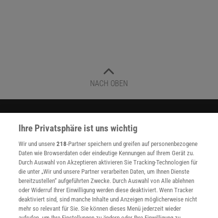
NACH OBEN
Für Sie im Spektrum-Shop und am Kiosk:
Ihre Privatsphäre ist uns wichtig
Wir und unsere
218
-Partner speichern und greifen auf personenbezogene
Daten wie Browserdaten oder eindeutige Kennungen auf Ihrem Gerät zu.
Durch Auswahl von Akzeptieren aktivieren Sie Tracking-Technologien für
die unter „Wir und unsere Partner verarbeiten Daten, um Ihnen Dienste
bereitzustellen“ aufgeführten Zwecke. Durch Auswahl von Alle ablehnen
oder Widerruf Ihrer Einwilligung werden diese deaktiviert. Wenn Tracker
WEITERE NEUERSCHEINUNGEN
SPEKTRUM SHOP
deaktiviert sind, sind manche Inhalte und Anzeigen möglicherweise nicht
mehr so relevant für Sie. Sie können dieses Menü jederzeit wieder
aufrufen, um Ihre Einstellungen zu ändern oder Ihre Einwilligung zu