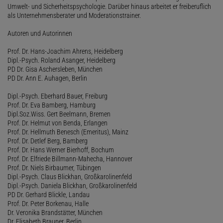
Umwelt- und Sicherheitspsychologie. Darüber hinaus arbeitet er freiberuflich
als Unternehmensberater und Moderationstrainer.
Autoren und Autorinnen
Prof. Dr. Hans-Joachim Ahrens, Heidelberg
Dipl.-Psych. Roland Asanger, Heidelberg
PD Dr. Gisa Aschersleben, München
PD Dr. Ann E. Auhagen, Berlin
Dipl.-Psych. Eberhard Bauer, Freiburg
Prof. Dr. Eva Bamberg, Hamburg
Dipl.Soz.Wiss. Gert Beelmann, Bremen
Prof. Dr. Helmut von Benda, Erlangen
Prof. Dr. Hellmuth Benesch (Emeritus), Mainz
Prof. Dr. Detlef Berg, Bamberg
Prof. Dr. Hans Werner Bierhoff, Bochum
Prof. Dr. Elfriede Billmann-Mahecha, Hannover
Prof. Dr. Niels Birbaumer, Tübingen
Dipl.-Psych. Claus Blickhan, Großkarolinenfeld
Dipl.-Psych. Daniela Blickhan, Großkarolinenfeld
PD Dr. Gerhard Blickle, Landau
Prof. Dr. Peter Borkenau, Halle
Dr. Veronika Brandstätter, München
Dr. Elisabeth Brauner, Berlin