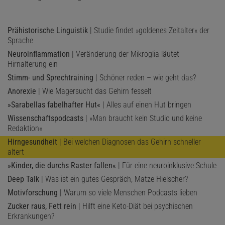
Prähistorische Linguistik
| Studie findet »goldenes Zeitalter« der
Sprache
Neuroinflammation
| Veränderung der Mikroglia läutet
Hirnalterung ein
Stimm- und Sprechtraining
| Schöner reden – wie geht das?
Anorexie
| Wie Magersucht das Gehirn fesselt
»Sarabellas fabelhafter Hut«
| Alles auf einen Hut bringen
Wissenschaftspodcasts
| »Man braucht kein Studio und keine
Redaktion«
Hirngesundheit
| Bei welchen Diagnosen das Gehirn schneller
altert
»Kinder, die durchs Raster fallen«
| Für eine neuroinklusive Schule
Deep Talk
| Was ist ein gutes Gespräch, Matze Hielscher?
Motivforschung
| Warum so viele Menschen Podcasts lieben
Zucker raus, Fett rein
| Hilft eine Keto-Diät bei psychischen
Erkrankungen?