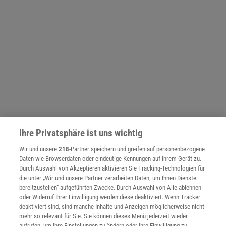
Ihre Privatsphäre ist uns wichtig
NACH OBEN
Wir und unsere
218
-Partner speichern und greifen auf personenbezogene
Daten wie Browserdaten oder eindeutige Kennungen auf Ihrem Gerät zu.
Durch Auswahl von Akzeptieren aktivieren Sie Tracking-Technologien für
Für Sie im Spektrum-Shop und am Kiosk:
die unter „Wir und unsere Partner verarbeiten Daten, um Ihnen Dienste
bereitzustellen“ aufgeführten Zwecke. Durch Auswahl von Alle ablehnen
oder Widerruf Ihrer Einwilligung werden diese deaktiviert. Wenn Tracker
deaktiviert sind, sind manche Inhalte und Anzeigen möglicherweise nicht
mehr so relevant für Sie. Sie können dieses Menü jederzeit wieder
aufrufen, um Ihre Einstellungen zu ändern oder Ihre Einwilligung zu