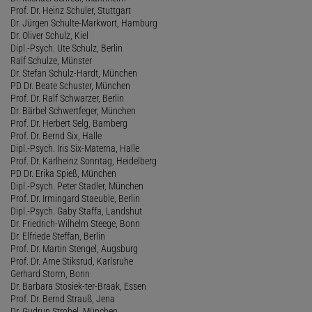
Prof. Dr. Heinz Schuler, Stuttgart
Dr. Jürgen Schulte-Markwort, Hamburg
Dr. Oliver Schulz, Kiel
Dipl.-Psych. Ute Schulz, Berlin
Ralf Schulze, Münster
Dr. Stefan Schulz-Hardt, München
PD Dr. Beate Schuster, München
Prof. Dr. Ralf Schwarzer, Berlin
Dr. Bärbel Schwertfeger, München
Prof. Dr. Herbert Selg, Bamberg
Prof. Dr. Bernd Six, Halle
Dipl.-Psych. Iris Six-Materna, Halle
Prof. Dr. Karlheinz Sonntag, Heidelberg
PD Dr. Erika Spieß, München
Dipl.-Psych. Peter Stadler, München
Prof. Dr. Irmingard Staeuble, Berlin
Dipl.-Psych. Gaby Staffa, Landshut
Dr. Friedrich-Wilhelm Steege, Bonn
Dr. Elfriede Steffan, Berlin
Prof. Dr. Martin Stengel, Augsburg
Prof. Dr. Arne Stiksrud, Karlsruhe
Gerhard Storm, Bonn
Dr. Barbara Stosiek-ter-Braak, Essen
Prof. Dr. Bernd Strauß, Jena
Dr. Gudrun Strobel, München