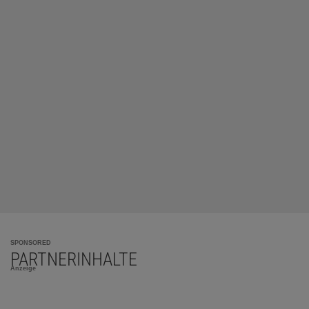
SPONSORED
PARTNERINHALTE
Anzeige