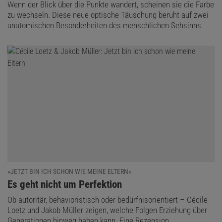
Wenn der Blick über die Punkte wandert, scheinen sie die Farbe
zu wechseln. Diese neue optische Täuschung beruht auf zwei
anatomischen Besonderheiten des menschlichen Sehsinns.
»JETZT BIN ICH SCHON WIE MEINE ELTERN«
:
Es geht nicht um Perfektion
Ob autoritär, behavioristisch oder bedürfnisorientiert – Cécile
Loetz und Jakob Müller zeigen, welche Folgen Erziehung über
Generationen hinweg haben kann. Eine Rezension