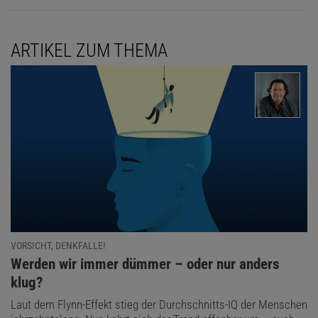
ARTIKEL ZUM THEMA
VORSICHT, DENKFALLE!
:
Werden wir immer dümmer – oder nur anders
klug?
Laut dem Flynn-Effekt stieg der Durchschnitts-IQ der Menschen