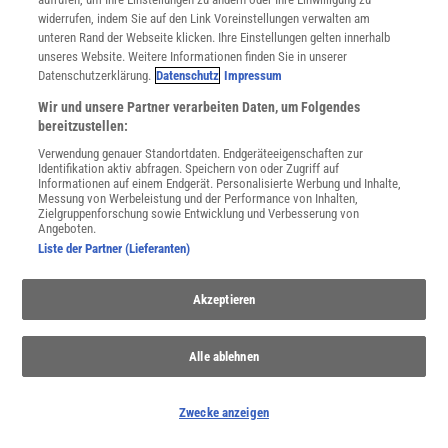
widerrufen, indem Sie auf den Link Voreinstellungen verwalten am
unteren Rand der Webseite klicken. Ihre Einstellungen gelten innerhalb
unseres Website. Weitere Informationen finden Sie in unserer
WEITERE NEUERSCHEINUNGEN
SPEKTRUM SHOP
Datenschutzerklärung.
Datenschutz
Impressum
Wir und unsere Partner verarbeiten Daten, um Folgendes
bereitzustellen:
Spektrum
.de-Newsletter abonnieren
Verwendung genauer Standortdaten. Endgeräteeigenschaften zur
Identifikation aktiv abfragen. Speichern von oder Zugriff auf
Informationen auf einem Endgerät. Personalisierte Werbung und Inhalte,
JETZT ANMELDEN!
Messung von Werbeleistung und der Performance von Inhalten,
Zielgruppenforschung sowie Entwicklung und Verbesserung von
Angeboten.
Sie können unsere Newsletter jederzeit wieder abbestellen. Infos zu unserem Umgang
mit Ihren personenbezogenen Daten finden Sie in unserer
Datenschutzerklärung
.
Liste der Partner (Lieferanten)
Akzeptieren
SERVICES
Newsletter
Alle ablehnen
Kontakt
Spektrum Shop
Im Handel kaufen
Zwecke anzeigen
Presse