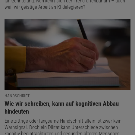
jahrzehntelang. Nun kehrt sich der Trend offenbar um – auch
weil wir geistige Arbeit an KI delegieren?
HANDSCHRIFT
:
Wie wir schreiben, kann auf kognitiven Abbau
hindeuten
Eine zittrige oder langsame Handschrift allein ist zwar kein
Warnsignal. Doch ein Diktat kann Unterschiede zwischen
kognitiv beeinträchtigten und gesunden älteren Menschen