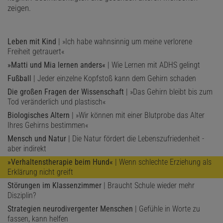
zeigen.
Leben mit Kind
| »Ich habe wahnsinnig um meine verlorene
Freiheit getrauert«
»Matti und Mia lernen anders«
| Wie Lernen mit ADHS gelingt
Fußball
| Jeder einzelne Kopfstoß kann dem Gehirn schaden
Die großen Fragen der Wissenschaft
| »Das Gehirn bleibt bis zum
Tod veränderlich und plastisch«
Biologisches Altern
| »Wir können mit einer Blutprobe das Alter
Ihres Gehirns bestimmen«
Mensch und Natur
| Die Natur fördert die Lebenszufriedenheit -
aber indirekt
»Verhaltenstherapie beim Hund«
| Wenn schlechte Erziehung als
Erklärung nicht greift
Störungen im Klassenzimmer
| Braucht Schule wieder mehr
Disziplin?
Strategien neurodivergenter Menschen
| Gefühle in Worte zu
fassen, kann helfen