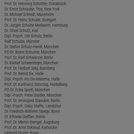
Prof. Dr. Henning Schöttke, Osnabrück
Dr. Ernst Schraube, Troy, New York
Dr. Michael Schredl, Mannheim
Prof. Dr. Heinz Schuler, Stuttgart
Dr. Jürgen Schulte-Markwort, Hamburg
Dr. Oliver Schulz, Kiel
Dipl.-Psych. Ute Schulz, Berlin
Ralf Schulze, Münster
Dr. Stefan Schulz-Hardt, München
PD Dr. Beate Schuster, München
Prof. Dr. Ralf Schwarzer, Berlin
Dr. Bärbel Schwertfeger, München
Prof. Dr. Herbert Selg, Bamberg
Prof. Dr. Bernd Six, Halle
Dipl.-Psych. Iris Six-Materna, Halle
Prof. Dr. Karlheinz Sonntag, Heidelberg
PD Dr. Erika Spieß, München
Dipl.-Psych. Peter Stadler, München
Prof. Dr. Irmingard Staeuble, Berlin
Dipl.-Psych. Gaby Staffa, Landshut
Dr. Friedrich-Wilhelm Steege, Bonn
Dr. Elfriede Steffan, Berlin
Prof. Dr. Martin Stengel, Augsburg
Prof. Dr. Arne Stiksrud, Karlsruhe
Gerhard Storm, Bonn