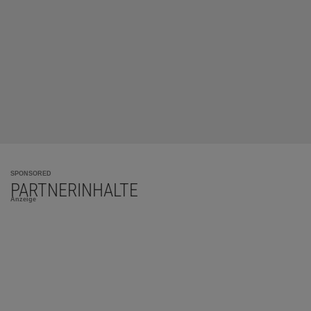
SPONSORED
PARTNERINHALTE
Anzeige