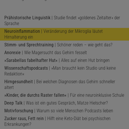
Prähistorische Linguistik
| Studie findet »goldenes Zeitalter« der
Sprache
Neuroinflammation
| Veränderung der Mikroglia läutet
Hirnalterung ein
Stimm- und Sprechtraining
| Schöner reden – wie geht das?
Anorexie
| Wie Magersucht das Gehirn fesselt
»Sarabellas fabelhafter Hut«
| Alles auf einen Hut bringen
Wissenschaftspodcasts
| »Man braucht kein Studio und keine
Redaktion«
Hirngesundheit
| Bei welchen Diagnosen das Gehirn schneller
altert
»Kinder, die durchs Raster fallen«
| Für eine neuroinklusive Schule
Deep Talk
| Was ist ein gutes Gespräch, Matze Hielscher?
Motivforschung
| Warum so viele Menschen Podcasts lieben
Zucker raus, Fett rein
| Hilft eine Keto-Diät bei psychischen
Erkrankungen?