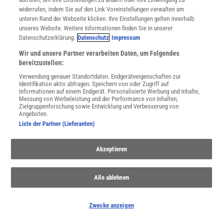
widerrufen, indem Sie auf den Link Voreinstellungen verwalten am
unteren Rand der Webseite klicken. Ihre Einstellungen gelten innerhalb
Spektrum
.de-Newsletter abonnieren
unseres Website. Weitere Informationen finden Sie in unserer
Datenschutzerklärung.
Datenschutz
Impressum
JETZT ANMELDEN!
Wir und unsere Partner verarbeiten Daten, um Folgendes
bereitzustellen:
Sie können unsere Newsletter jederzeit wieder abbestellen. Infos zu unserem Umgang
mit Ihren personenbezogenen Daten finden Sie in unserer
Datenschutzerklärung
.
Verwendung genauer Standortdaten. Endgeräteeigenschaften zur
Identifikation aktiv abfragen. Speichern von oder Zugriff auf
Informationen auf einem Endgerät. Personalisierte Werbung und Inhalte,
Messung von Werbeleistung und der Performance von Inhalten,
Zielgruppenforschung sowie Entwicklung und Verbesserung von
SERVICES
Angeboten.
Newsletter
Liste der Partner (Lieferanten)
Kontakt
Spektrum Shop
Akzeptieren
Im Handel kaufen
Presse
Verträge kündigen
Alle ablehnen
Widerruf
INFO
Zwecke anzeigen
Mediadaten