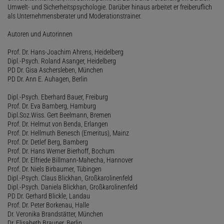
Umwelt- und Sicherheitspsychologie. Darüber hinaus arbeitet er freiberuflich
als Unternehmensberater und Moderationstrainer.
Autoren und Autorinnen
Prof. Dr. Hans-Joachim Ahrens, Heidelberg
Dipl.-Psych. Roland Asanger, Heidelberg
PD Dr. Gisa Aschersleben, München
PD Dr. Ann E. Auhagen, Berlin
Dipl.-Psych. Eberhard Bauer, Freiburg
Prof. Dr. Eva Bamberg, Hamburg
Dipl.Soz.Wiss. Gert Beelmann, Bremen
Prof. Dr. Helmut von Benda, Erlangen
Prof. Dr. Hellmuth Benesch (Emeritus), Mainz
Prof. Dr. Detlef Berg, Bamberg
Prof. Dr. Hans Werner Bierhoff, Bochum
Prof. Dr. Elfriede Billmann-Mahecha, Hannover
Prof. Dr. Niels Birbaumer, Tübingen
Dipl.-Psych. Claus Blickhan, Großkarolinenfeld
Dipl.-Psych. Daniela Blickhan, Großkarolinenfeld
PD Dr. Gerhard Blickle, Landau
Prof. Dr. Peter Borkenau, Halle
Dr. Veronika Brandstätter, München
Dr. Elisabeth Brauner, Berlin