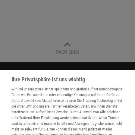
NACH OBEN
Für Sie im Spektrum-Shop und am Kiosk:
Ihre Privatsphäre ist uns wichtig
Wir und unsere
218
-Partner speichern und greifen auf personenbezogene
Daten wie Browserdaten oder eindeutige Kennungen auf Ihrem Gerät zu.
Durch Auswahl von Akzeptieren aktivieren Sie Tracking-Technologien für
die unter „Wir und unsere Partner verarbeiten Daten, um Ihnen Dienste
bereitzustellen“ aufgeführten Zwecke. Durch Auswahl von Alle ablehnen
oder Widerruf Ihrer Einwilligung werden diese deaktiviert. Wenn Tracker
deaktiviert sind, sind manche Inhalte und Anzeigen möglicherweise nicht
WEITERE NEUERSCHEINUNGEN
SPEKTRUM SHOP
mehr so relevant für Sie. Sie können dieses Menü jederzeit wieder
aufrufen, um Ihre Einstellungen zu ändern oder Ihre Einwilligung zu