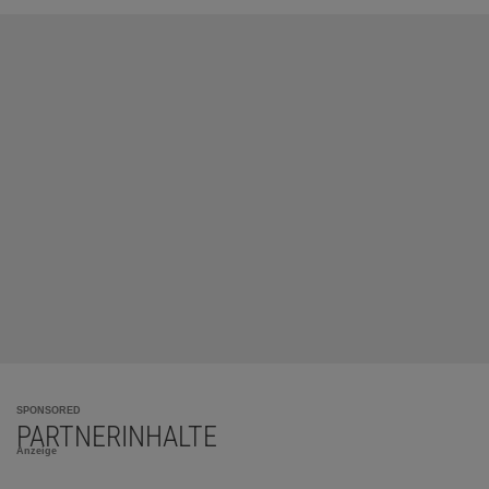
SPONSORED
PARTNERINHALTE
Anzeige