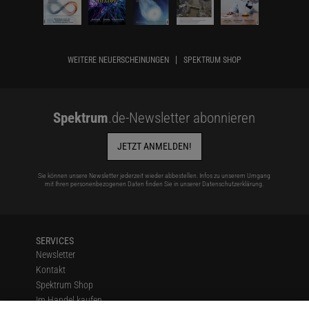
WEITERE NEUERSCHEINUNGEN
SPEKTRUM SHOP
Spektrum
.de-Newsletter abonnieren
JETZT ANMELDEN!
Sie können unsere Newsletter jederzeit wieder abbestellen. Infos zu unserem Umgang
mit Ihren personenbezogenen Daten finden Sie in unserer
Datenschutzerklärung
.
SERVICES
Newsletter
Kontakt
Spektrum Shop
Im Handel kaufen