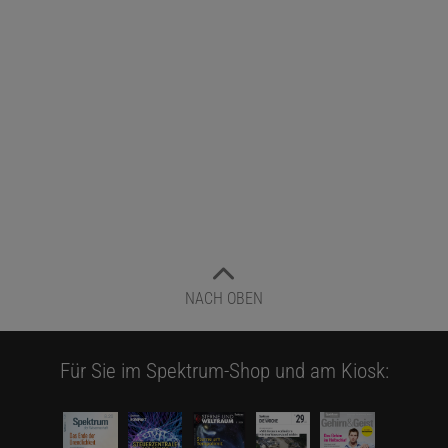
NACH OBEN
Für Sie im Spektrum-Shop und am Kiosk: