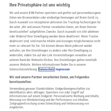
Presse
Ihre Privatsphäre ist uns wichtig
Verträge kündigen
Wir und unsere
218
-Partner speichern und greifen auf personenbezogene
Widerruf
Daten wie Browserdaten oder eindeutige Kennungen auf Ihrem Gerät zu.
INFO
Durch Auswahl von Akzeptieren aktivieren Sie Tracking-Technologien für
Mediadaten
die unter „Wir und unsere Partner verarbeiten Daten, um Ihnen Dienste
bereitzustellen“ aufgeführten Zwecke. Durch Auswahl von Alle ablehnen
Datenschutz
oder Widerruf Ihrer Einwilligung werden diese deaktiviert. Wenn Tracker
Nutzungsbedingungen
deaktiviert sind, sind manche Inhalte und Anzeigen möglicherweise nicht
Cookie-Einstellungen
mehr so relevant für Sie. Sie können dieses Menü jederzeit wieder
Utiq verwalten
aufrufen, um Ihre Einstellungen zu ändern oder Ihre Einwilligung zu
Nutzungsbasierte Onlinewerbung
widerrufen, indem Sie auf den Link Voreinstellungen verwalten am
Alle Artikel
unteren Rand der Webseite klicken. Ihre Einstellungen gelten innerhalb
unseres Website. Weitere Informationen finden Sie in unserer
Impressum
Datenschutzerklärung.
Datenschutz
Impressum
WEITERE ANGEBOTE
Wir und unsere Partner verarbeiten Daten, um Folgendes
Angebote für Schulen
bereitzustellen:
Angebote für Institutionen
Verwendung genauer Standortdaten. Endgeräteeigenschaften zur
Sprachen lernen mit Gymglish
Identifikation aktiv abfragen. Speichern von oder Zugriff auf
Lexika
Informationen auf einem Endgerät. Personalisierte Werbung und Inhalte,
Messung von Werbeleistung und der Performance von Inhalten,
Für Spektrum schreiben
Zielgruppenforschung sowie Entwicklung und Verbesserung von
Zugänglichkeitserklärung
Angeboten.