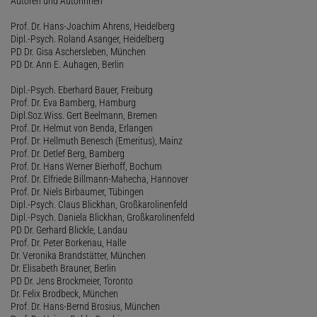
Autoren und Autorinnen
Prof. Dr. Hans-Joachim Ahrens, Heidelberg
Dipl.-Psych. Roland Asanger, Heidelberg
PD Dr. Gisa Aschersleben, München
PD Dr. Ann E. Auhagen, Berlin
Dipl.-Psych. Eberhard Bauer, Freiburg
Prof. Dr. Eva Bamberg, Hamburg
Dipl.Soz.Wiss. Gert Beelmann, Bremen
Prof. Dr. Helmut von Benda, Erlangen
Prof. Dr. Hellmuth Benesch (Emeritus), Mainz
Prof. Dr. Detlef Berg, Bamberg
Prof. Dr. Hans Werner Bierhoff, Bochum
Prof. Dr. Elfriede Billmann-Mahecha, Hannover
Prof. Dr. Niels Birbaumer, Tübingen
Dipl.-Psych. Claus Blickhan, Großkarolinenfeld
Dipl.-Psych. Daniela Blickhan, Großkarolinenfeld
PD Dr. Gerhard Blickle, Landau
Prof. Dr. Peter Borkenau, Halle
Dr. Veronika Brandstätter, München
Dr. Elisabeth Brauner, Berlin
PD Dr. Jens Brockmeier, Toronto
Dr. Felix Brodbeck, München
Prof. Dr. Hans-Bernd Brosius, München