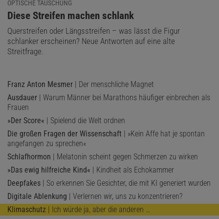
OPTISCHE TÄUSCHUNG
:
Diese Streifen machen schlank
Querstreifen oder Längsstreifen – was lässt die Figur
schlanker erscheinen? Neue Antworten auf eine alte
Streitfrage.
Franz Anton Mesmer
| Der menschliche Magnet
Ausdauer
| Warum Männer bei Marathons häufiger einbrechen als
Frauen
»Der Score«
| Spielend die Welt ordnen
Die großen Fragen der Wissenschaft
| »Kein Affe hat je spontan
angefangen zu sprechen«
Schlafhormon
| Melatonin scheint gegen Schmerzen zu wirken
»Das ewig hilfreiche Kind«
| Kindheit als Echokammer
Deepfakes
| So erkennen Sie Gesichter, die mit KI generiert wurden
Digitale Ablenkung
| Verlernen wir, uns zu konzentrieren?
Klimaschutz
| Ich würde ja, aber die anderen …