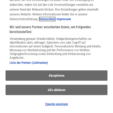
widerrufen, indem Sie auf den Link Voreinstellungen verwalten am
unteren Rand der Webseite klicken. Ihre Einstellungen gelten innerhalb
unseres Website. Weitere Informationen finden Sie in unserer
Datenschutzerklärung.
Datenschutz
Impressum
WEITERE NEUERSCHEINUNGEN
SPEKTRUM SHOP
Wir und unsere Partner verarbeiten Daten, um Folgendes
bereitzustellen:
Verwendung genauer Standortdaten. Endgeräteeigenschaften zur
Spektrum
.de-Newsletter abonnieren
Identifikation aktiv abfragen. Speichern von oder Zugriff auf
Informationen auf einem Endgerät. Personalisierte Werbung und Inhalte,
Messung von Werbeleistung und der Performance von Inhalten,
JETZT ANMELDEN!
Zielgruppenforschung sowie Entwicklung und Verbesserung von
Angeboten.
Liste der Partner (Lieferanten)
Sie können unsere Newsletter jederzeit wieder abbestellen. Infos zu unserem Umgang
mit Ihren personenbezogenen Daten finden Sie in unserer
Datenschutzerklärung
.
Akzeptieren
SERVICES
Alle ablehnen
Newsletter
Kontakt
Spektrum Shop
Zwecke anzeigen
Im Handel kaufen