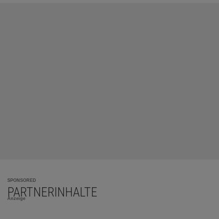
SPONSORED
PARTNERINHALTE
Anzeige