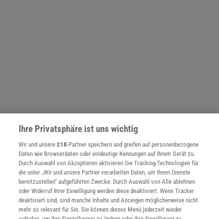
Ihre Privatsphäre ist uns wichtig
NACH OBEN
Wir und unsere
218
-Partner speichern und greifen auf personenbezogene
Daten wie Browserdaten oder eindeutige Kennungen auf Ihrem Gerät zu.
Durch Auswahl von Akzeptieren aktivieren Sie Tracking-Technologien für
die unter „Wir und unsere Partner verarbeiten Daten, um Ihnen Dienste
Für Sie im Spektrum-Shop und am Kiosk:
bereitzustellen“ aufgeführten Zwecke. Durch Auswahl von Alle ablehnen
oder Widerruf Ihrer Einwilligung werden diese deaktiviert. Wenn Tracker
deaktiviert sind, sind manche Inhalte und Anzeigen möglicherweise nicht
mehr so relevant für Sie. Sie können dieses Menü jederzeit wieder
aufrufen, um Ihre Einstellungen zu ändern oder Ihre Einwilligung zu