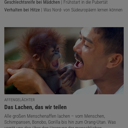
Geschlechtsreife bei Mädchen
| Frühstart in die Pubertät
Verhalten bei Hitze
| Was Nord- von Südeuropäern lernen können
AFFENGELÄCHTER
:
Das Lachen, das wir teilen
Alle großen Menschenaffen lachen – vom Menschen,
Schimpansen, Bonobo, Gorilla bis hin zum Orang-Utan. Was
verrät uns das über den Ursprung der menschlichen