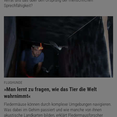
Sprechfähigkeit?
FLUGHUNDE
:
»Man lernt zu fragen, wie das Tier die Welt
wahrnimmt«
Fledermäuse können durch komplexe Umgebungen navigieren.
Was dabei im Gehirn passiert und wie manche von ihnen
akustische Landkarten bilden, erklärt Fledermausforscher