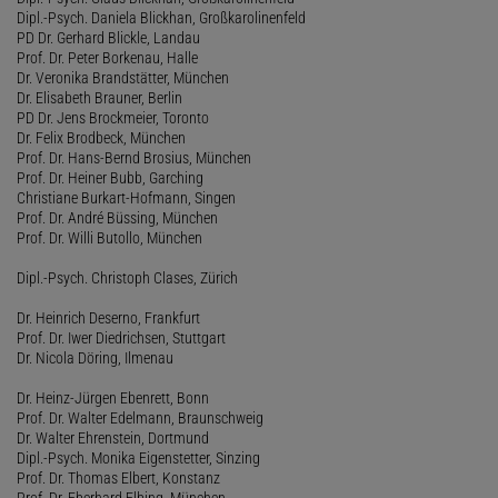
Dipl.-Psych. Daniela Blickhan, Großkarolinenfeld
PD Dr. Gerhard Blickle, Landau
Prof. Dr. Peter Borkenau, Halle
Dr. Veronika Brandstätter, München
Dr. Elisabeth Brauner, Berlin
PD Dr. Jens Brockmeier, Toronto
Dr. Felix Brodbeck, München
Prof. Dr. Hans-Bernd Brosius, München
Prof. Dr. Heiner Bubb, Garching
Christiane Burkart-Hofmann, Singen
Prof. Dr. André Büssing, München
Prof. Dr. Willi Butollo, München
Dipl.-Psych. Christoph Clases, Zürich
Dr. Heinrich Deserno, Frankfurt
Prof. Dr. Iwer Diedrichsen, Stuttgart
Dr. Nicola Döring, Ilmenau
Dr. Heinz-Jürgen Ebenrett, Bonn
Prof. Dr. Walter Edelmann, Braunschweig
Dr. Walter Ehrenstein, Dortmund
Dipl.-Psych. Monika Eigenstetter, Sinzing
Prof. Dr. Thomas Elbert, Konstanz
Prof. Dr. Eberhard Elbing, München