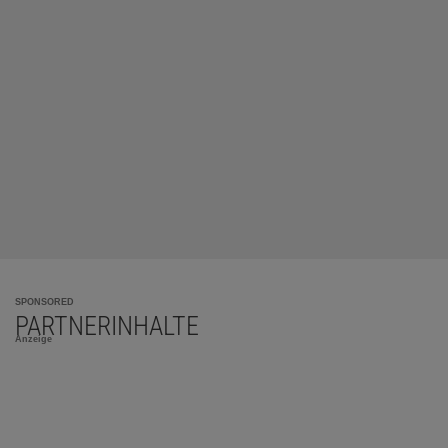
SPONSORED
PARTNERINHALTE
Anzeige