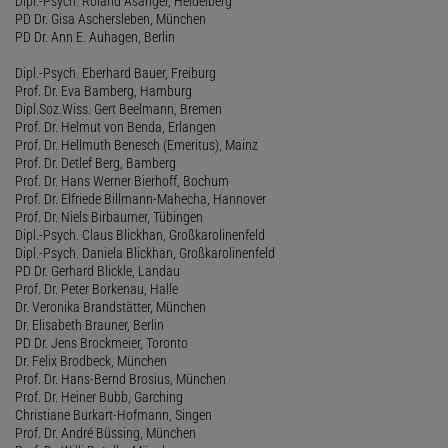
Dipl.-Psych. Roland Asanger, Heidelberg
PD Dr. Gisa Aschersleben, München
PD Dr. Ann E. Auhagen, Berlin
Dipl.-Psych. Eberhard Bauer, Freiburg
Prof. Dr. Eva Bamberg, Hamburg
Dipl.Soz.Wiss. Gert Beelmann, Bremen
Prof. Dr. Helmut von Benda, Erlangen
Prof. Dr. Hellmuth Benesch (Emeritus), Mainz
Prof. Dr. Detlef Berg, Bamberg
Prof. Dr. Hans Werner Bierhoff, Bochum
Prof. Dr. Elfriede Billmann-Mahecha, Hannover
Prof. Dr. Niels Birbaumer, Tübingen
Dipl.-Psych. Claus Blickhan, Großkarolinenfeld
Dipl.-Psych. Daniela Blickhan, Großkarolinenfeld
PD Dr. Gerhard Blickle, Landau
Prof. Dr. Peter Borkenau, Halle
Dr. Veronika Brandstätter, München
Dr. Elisabeth Brauner, Berlin
PD Dr. Jens Brockmeier, Toronto
Dr. Felix Brodbeck, München
Prof. Dr. Hans-Bernd Brosius, München
Prof. Dr. Heiner Bubb, Garching
Christiane Burkart-Hofmann, Singen
Prof. Dr. André Büssing, München