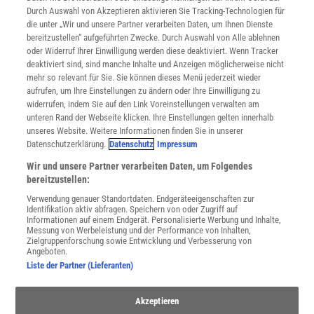
INFO
Durch Auswahl von Akzeptieren aktivieren Sie Tracking-Technologien für
Mediadaten
die unter „Wir und unsere Partner verarbeiten Daten, um Ihnen Dienste
bereitzustellen“ aufgeführten Zwecke. Durch Auswahl von Alle ablehnen
Datenschutz
oder Widerruf Ihrer Einwilligung werden diese deaktiviert. Wenn Tracker
Nutzungsbedingungen
deaktiviert sind, sind manche Inhalte und Anzeigen möglicherweise nicht
Cookie-Einstellungen
mehr so relevant für Sie. Sie können dieses Menü jederzeit wieder
Utiq verwalten
aufrufen, um Ihre Einstellungen zu ändern oder Ihre Einwilligung zu
Nutzungsbasierte Onlinewerbung
widerrufen, indem Sie auf den Link Voreinstellungen verwalten am
Alle Artikel
unteren Rand der Webseite klicken. Ihre Einstellungen gelten innerhalb
unseres Website. Weitere Informationen finden Sie in unserer
Impressum
Datenschutzerklärung.
Datenschutz
Impressum
WEITERE ANGEBOTE
Wir und unsere Partner verarbeiten Daten, um Folgendes
Angebote für Schulen
bereitzustellen:
Angebote für Institutionen
Verwendung genauer Standortdaten. Endgeräteeigenschaften zur
Sprachen lernen mit Gymglish
Identifikation aktiv abfragen. Speichern von oder Zugriff auf
Lexika
Informationen auf einem Endgerät. Personalisierte Werbung und Inhalte,
Messung von Werbeleistung und der Performance von Inhalten,
Für Spektrum schreiben
Zielgruppenforschung sowie Entwicklung und Verbesserung von
Zugänglichkeitserklärung
Angeboten.
Liste der Partner (Lieferanten)
WEBSEITEN
KielSCN
Wissenschaft in die Schulen
Akzeptieren