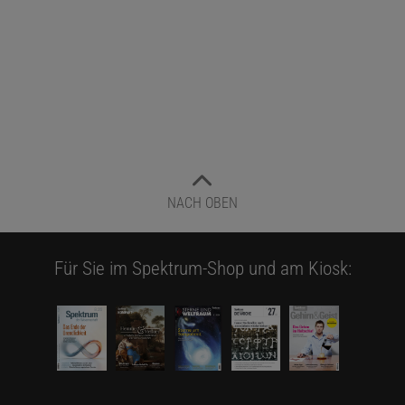
NACH OBEN
Für Sie im Spektrum-Shop und am Kiosk: