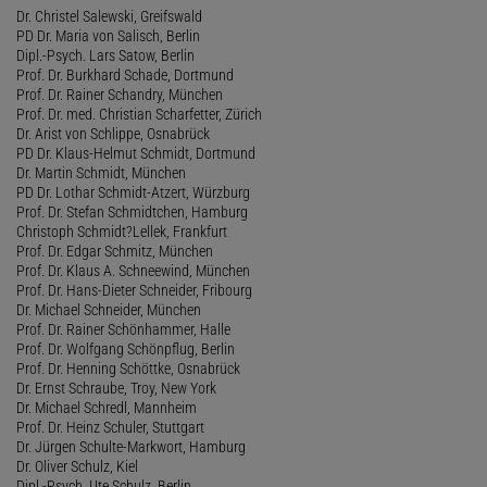
Dr. Christel Salewski, Greifswald
PD Dr. Maria von Salisch, Berlin
Dipl.-Psych. Lars Satow, Berlin
Prof. Dr. Burkhard Schade, Dortmund
Prof. Dr. Rainer Schandry, München
Prof. Dr. med. Christian Scharfetter, Zürich
Dr. Arist von Schlippe, Osnabrück
PD Dr. Klaus-Helmut Schmidt, Dortmund
Dr. Martin Schmidt, München
PD Dr. Lothar Schmidt-Atzert, Würzburg
Prof. Dr. Stefan Schmidtchen, Hamburg
Christoph Schmidt?Lellek, Frankfurt
Prof. Dr. Edgar Schmitz, München
Prof. Dr. Klaus A. Schneewind, München
Prof. Dr. Hans-Dieter Schneider, Fribourg
Dr. Michael Schneider, München
Prof. Dr. Rainer Schönhammer, Halle
Prof. Dr. Wolfgang Schönpflug, Berlin
Prof. Dr. Henning Schöttke, Osnabrück
Dr. Ernst Schraube, Troy, New York
Dr. Michael Schredl, Mannheim
Prof. Dr. Heinz Schuler, Stuttgart
Dr. Jürgen Schulte-Markwort, Hamburg
Dr. Oliver Schulz, Kiel
Dipl.-Psych. Ute Schulz, Berlin