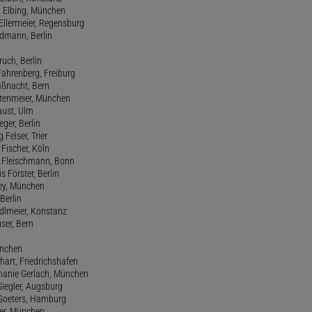
d Elbing, München
Ellermeier, Regensburg
Erdmann, Berlin
ruch, Berlin
Fahrenberg, Freiburg
aßnacht, Bern
stenmeier, München
Faust, Ulm
eger, Berlin
 Felser, Trier
d Fischer, Köln
M. Fleischmann, Bonn
s Förster, Berlin
Frey, München
Berlin
edlmeier, Konstanz
user, Bern
ünchen
hart, Friedrichshafen
phanie Gerlach, München
Giegler, Augsburg
 Goeters, Hamburg
er, München