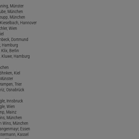
nning, Münster
hube, München
 Keupp, München
 Kieselbach, Hannover
rchler, Wien
iel
einbeck, Dortmund
er, Hamburg
 Klix, Berlin
 H. Kluwe, Hamburg
nchen
Köhnken, Kiel
 Münster
Krampen, Trier
Kriz, Osnabrück
ngle, Innsbruck
ngle, Wien
amp, Mainz
ins, München
n Wins, München
 Langenmayr, Essen
antermann, Kassel