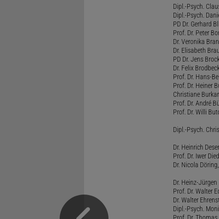
Dipl.-Psych. Clau
Dipl.-Psych. Dani
PD Dr. Gerhard Bl
Prof. Dr. Peter B
Dr. Veronika Bra
Dr. Elisabeth Brau
PD Dr. Jens Broc
Dr. Felix Brodbe
Prof. Dr. Hans-B
Prof. Dr. Heiner 
Christiane Burka
Prof. Dr. André 
Prof. Dr. Willi Bu
Dipl.-Psych. Chri
Dr. Heinrich Dese
Prof. Dr. Iwer Die
Dr. Nicola Döring
Dr. Heinz-Jürgen
Prof. Dr. Walter
Dr. Walter Ehren
Dipl.-Psych. Moni
Prof. Dr. Thomas 