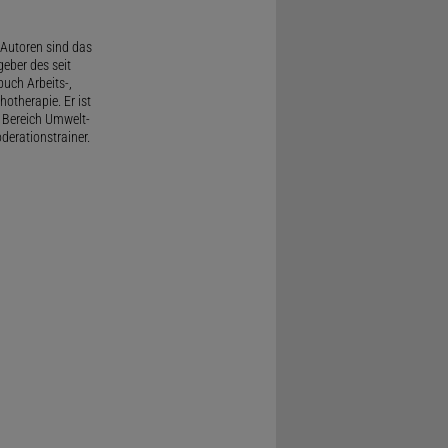
Autoren sind das
geber des seit
uch Arbeits-,
therapie. Er ist
 Bereich Umwelt-
derationstrainer.