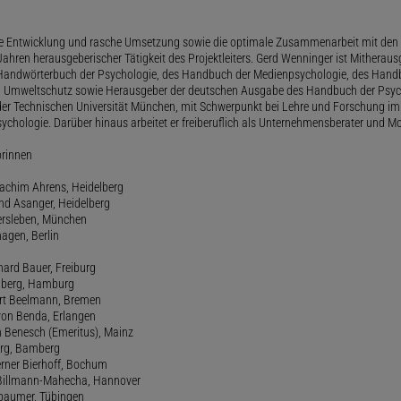
le Entwicklung und rasche Umsetzung sowie die optimale Zusammenarbeit mit den 
ahren herausgeberischer Tätigkeit des Projektleiters. Gerd Wenninger ist Mitheraus
andwörterbuch der Psychologie, des Handbuch der Medienpsychologie, des Handb
 Umweltschutz sowie Herausgeber der deutschen Ausgabe des Handbuch der Psycho
der Technischen Universität München, mit Schwerpunkt bei Lehre und Forschung im
ychologie. Darüber hinaus arbeitet er freiberuflich als Unternehmensberater und Mo
orinnen
oachim Ahrens, Heidelberg
and Asanger, Heidelberg
ersleben, München
agen, Berlin
hard Bauer, Freiburg
amberg, Hamburg
ert Beelmann, Bremen
 von Benda, Erlangen
h Benesch (Emeritus), Mainz
Berg, Bamberg
erner Bierhoff, Bochum
de Billmann-Mahecha, Hannover
irbaumer, Tübingen