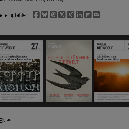
pektrum Akademischer Verlag, Heidelberg
kel empfehlen:
EN