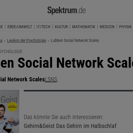
IE
ERDE/UMWELT
IT/TECH
KULTUR
MATHEMATIK
MEDIZIN
PHYSIK
ka
Lexikon der Psychologie
Aktuelle Seite:
Lubben Social Network Scales
PSYCHOLOGIE
en Social Network Scal
ial Network Scales
LSNS
.
Das könnte Sie auch interessieren:
Gehirn&Geist
Das Gehirn im Halbschlaf