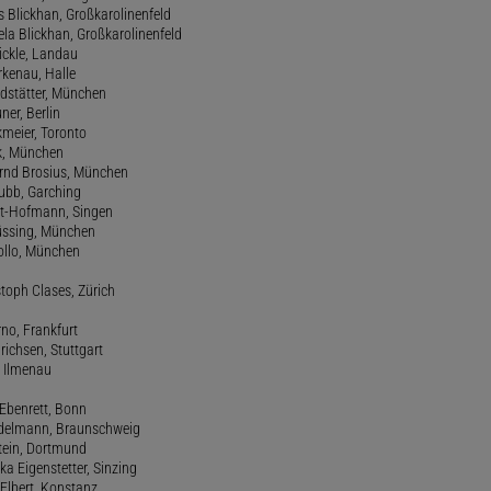
s Blickhan, Großkarolinenfeld
ela Blickhan, Großkarolinenfeld
ickle, Landau
orkenau, Halle
ndstätter, München
ner, Berlin
kmeier, Toronto
ck, München
ernd Brosius, München
Bubb, Garching
rt-Hofmann, Singen
Büssing, München
tollo, München
stoph Clases, Zürich
rno, Frankfurt
drichsen, Stuttgart
, Ilmenau
 Ebenrett, Bonn
 Edelmann, Braunschweig
stein, Dortmund
ka Eigenstetter, Sinzing
Elbert, Konstanz