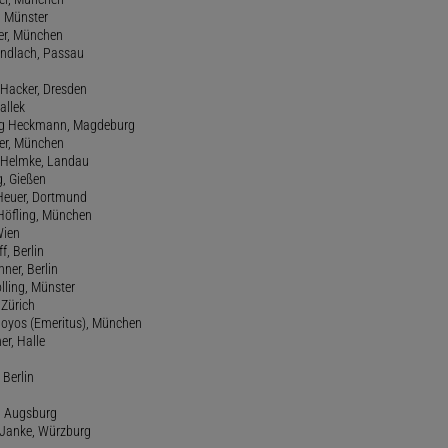
 Münster
ter, München
Gundlach, Passau
d Hacker, Dresden
allek
ang Heckmann, Magdeburg
ller, München
s Helmke, Landau
g, Gießen
 Heuer, Dortmund
d Höfling, München
Wien
f, Berlin
ner, Berlin
olling, Münster
 Zürich
 Hoyos (Emeritus), München
er, Halle
 Berlin
e, Augsburg
m Janke, Würzburg