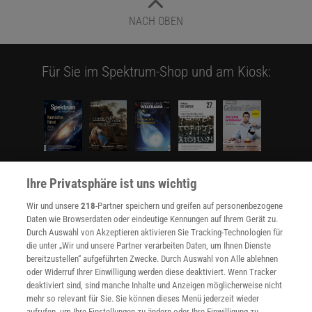
NACH OBEN
Für Sie im Spektrum-Shop und am Kiosk:
Ihre Privatsphäre ist uns wichtig
WEITERE NEUERSCHEINUNGEN
SPEKTRUM SHOP
Wir und unsere
218
-Partner speichern und greifen auf personenbezogene
Daten wie Browserdaten oder eindeutige Kennungen auf Ihrem Gerät zu.
Durch Auswahl von Akzeptieren aktivieren Sie Tracking-Technologien für
Spektrum
.de-Newsletter abonnieren
die unter „Wir und unsere Partner verarbeiten Daten, um Ihnen Dienste
bereitzustellen“ aufgeführten Zwecke. Durch Auswahl von Alle ablehnen
oder Widerruf Ihrer Einwilligung werden diese deaktiviert. Wenn Tracker
JETZT ANMELDEN!
deaktiviert sind, sind manche Inhalte und Anzeigen möglicherweise nicht
mehr so relevant für Sie. Sie können dieses Menü jederzeit wieder
Sie können unsere Newsletter jederzeit wieder abbestellen. Infos zu unserem Umgang
aufrufen, um Ihre Einstellungen zu ändern oder Ihre Einwilligung zu
mit Ihren personenbezogenen Daten finden Sie in unserer
Datenschutzerklärung
.