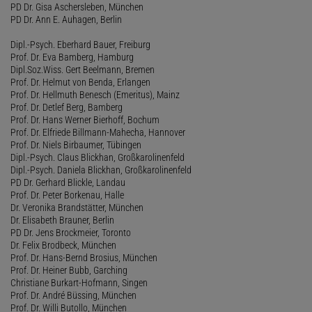
PD Dr. Gisa Aschersleben, München
PD Dr. Ann E. Auhagen, Berlin
Dipl.-Psych. Eberhard Bauer, Freiburg
Prof. Dr. Eva Bamberg, Hamburg
Dipl.Soz.Wiss. Gert Beelmann, Bremen
Prof. Dr. Helmut von Benda, Erlangen
Prof. Dr. Hellmuth Benesch (Emeritus), Mainz
Prof. Dr. Detlef Berg, Bamberg
Prof. Dr. Hans Werner Bierhoff, Bochum
Prof. Dr. Elfriede Billmann-Mahecha, Hannover
Prof. Dr. Niels Birbaumer, Tübingen
Dipl.-Psych. Claus Blickhan, Großkarolinenfeld
Dipl.-Psych. Daniela Blickhan, Großkarolinenfeld
PD Dr. Gerhard Blickle, Landau
Prof. Dr. Peter Borkenau, Halle
Dr. Veronika Brandstätter, München
Dr. Elisabeth Brauner, Berlin
PD Dr. Jens Brockmeier, Toronto
Dr. Felix Brodbeck, München
Prof. Dr. Hans-Bernd Brosius, München
Prof. Dr. Heiner Bubb, Garching
Christiane Burkart-Hofmann, Singen
Prof. Dr. André Büssing, München
Prof. Dr. Willi Butollo, München