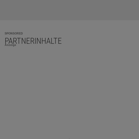
SPONSORED
PARTNERINHALTE
Anzeige