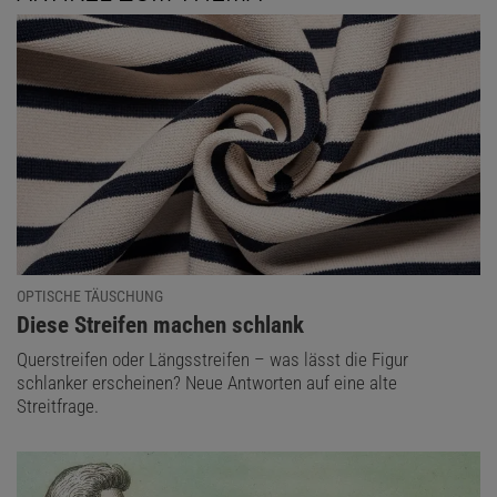
OPTISCHE TÄUSCHUNG
:
Diese Streifen machen schlank
Querstreifen oder Längsstreifen – was lässt die Figur
schlanker erscheinen? Neue Antworten auf eine alte
Streitfrage.