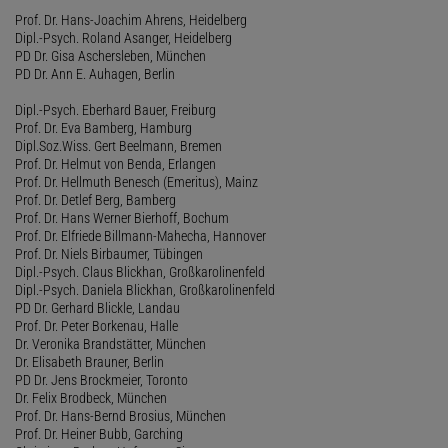
Prof. Dr. Hans-Joachim Ahrens, Heidelberg
Dipl.-Psych. Roland Asanger, Heidelberg
PD Dr. Gisa Aschersleben, München
PD Dr. Ann E. Auhagen, Berlin
Dipl.-Psych. Eberhard Bauer, Freiburg
Prof. Dr. Eva Bamberg, Hamburg
Dipl.Soz.Wiss. Gert Beelmann, Bremen
Prof. Dr. Helmut von Benda, Erlangen
Prof. Dr. Hellmuth Benesch (Emeritus), Mainz
Prof. Dr. Detlef Berg, Bamberg
Prof. Dr. Hans Werner Bierhoff, Bochum
Prof. Dr. Elfriede Billmann-Mahecha, Hannover
Prof. Dr. Niels Birbaumer, Tübingen
Dipl.-Psych. Claus Blickhan, Großkarolinenfeld
Dipl.-Psych. Daniela Blickhan, Großkarolinenfeld
PD Dr. Gerhard Blickle, Landau
Prof. Dr. Peter Borkenau, Halle
Dr. Veronika Brandstätter, München
Dr. Elisabeth Brauner, Berlin
PD Dr. Jens Brockmeier, Toronto
Dr. Felix Brodbeck, München
Prof. Dr. Hans-Bernd Brosius, München
Prof. Dr. Heiner Bubb, Garching