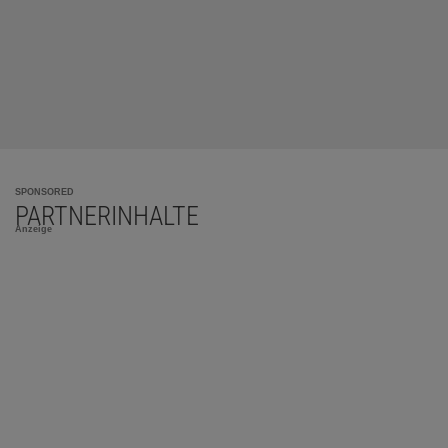
SPONSORED
PARTNERINHALTE
Anzeige