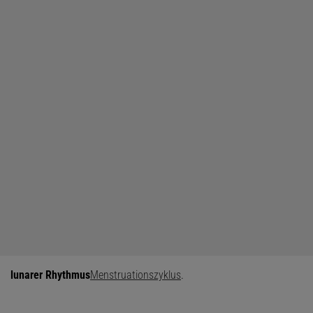
lunarer Rhythmus
Menstruationszyklus
.