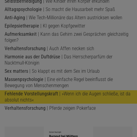
Selbstbefriedigung
| Wie Kinder ihren Körper erkunden
Alltagspsychologie
| So macht die Hausarbeit mehr Spaß
Anti-Aging
| Wie Tech-Millionäre das Altern austricksen wollen
Epilepsietherapie
| KI gegen Kopfgewitter
Aufmerksamkeit
| Kann das Gehirn zwei Gesprächen gleichzeitig
folgen?
Verhaltensforschung
| Auch Affen necken sich
Harmonie aus der Duftdrüse
| Das Herrscherparfüm der
Nacktmull-Königin
Sex matters
| So klappt es mit dem Sex im Urlaub
Massenpsychologie
| Eine einfache Regel beeinflusst die
Bewegung von Menschenmengen
Fehlende Vorstellungskraft
| »Wenn ich die Augen schließe, ist da
absolut nichts«
Verhaltensforschung
| Pferde zeigen Pokerface