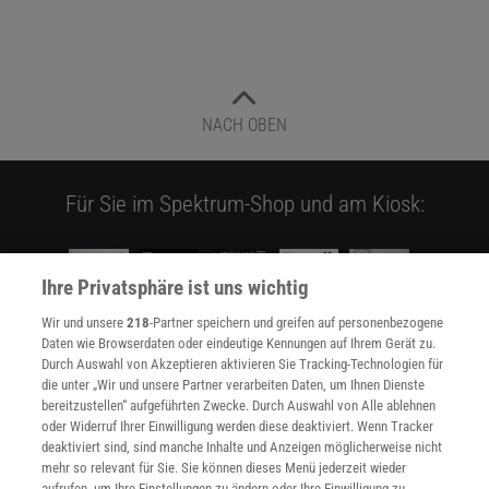
NACH OBEN
Für Sie im Spektrum-Shop und am Kiosk:
Ihre Privatsphäre ist uns wichtig
Wir und unsere
218
-Partner speichern und greifen auf personenbezogene
Daten wie Browserdaten oder eindeutige Kennungen auf Ihrem Gerät zu.
Durch Auswahl von Akzeptieren aktivieren Sie Tracking-Technologien für
WEITERE NEUERSCHEINUNGEN
SPEKTRUM SHOP
die unter „Wir und unsere Partner verarbeiten Daten, um Ihnen Dienste
bereitzustellen“ aufgeführten Zwecke. Durch Auswahl von Alle ablehnen
oder Widerruf Ihrer Einwilligung werden diese deaktiviert. Wenn Tracker
deaktiviert sind, sind manche Inhalte und Anzeigen möglicherweise nicht
mehr so relevant für Sie. Sie können dieses Menü jederzeit wieder
Spektrum
.de-Newsletter abonnieren
aufrufen, um Ihre Einstellungen zu ändern oder Ihre Einwilligung zu