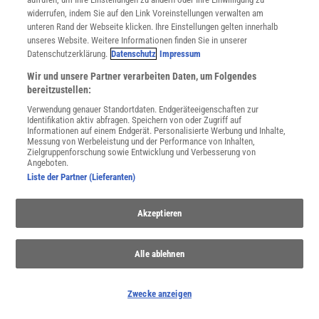
widerrufen, indem Sie auf den Link Voreinstellungen verwalten am
JETZT ANMELDEN!
unteren Rand der Webseite klicken. Ihre Einstellungen gelten innerhalb
unseres Website. Weitere Informationen finden Sie in unserer
Sie können unsere Newsletter jederzeit wieder abbestellen. Infos zu unserem Umgang
Datenschutzerklärung.
Datenschutz
Impressum
mit Ihren personenbezogenen Daten finden Sie in unserer
Datenschutzerklärung
.
Wir und unsere Partner verarbeiten Daten, um Folgendes
bereitzustellen:
Verwendung genauer Standortdaten. Endgeräteeigenschaften zur
SERVICES
Identifikation aktiv abfragen. Speichern von oder Zugriff auf
Informationen auf einem Endgerät. Personalisierte Werbung und Inhalte,
Newsletter
Messung von Werbeleistung und der Performance von Inhalten,
Kontakt
Zielgruppenforschung sowie Entwicklung und Verbesserung von
Angeboten.
Spektrum Shop
Liste der Partner (Lieferanten)
Im Handel kaufen
Presse
Verträge kündigen
Akzeptieren
Widerruf
INFO
Alle ablehnen
Mediadaten
Datenschutz
Zwecke anzeigen
Nutzungsbedingungen
Cookie-Einstellungen