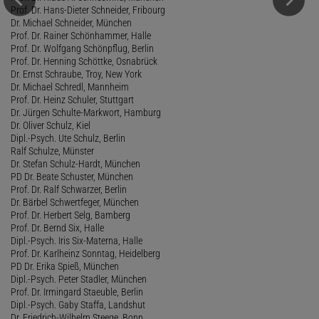
Prof. Dr. Hans-Dieter Schneider, Fribourg
Dr. Michael Schneider, München
Prof. Dr. Rainer Schönhammer, Halle
Prof. Dr. Wolfgang Schönpflug, Berlin
Prof. Dr. Henning Schöttke, Osnabrück
Dr. Ernst Schraube, Troy, New York
Dr. Michael Schredl, Mannheim
Prof. Dr. Heinz Schuler, Stuttgart
Dr. Jürgen Schulte-Markwort, Hamburg
Dr. Oliver Schulz, Kiel
Dipl.-Psych. Ute Schulz, Berlin
Ralf Schulze, Münster
Dr. Stefan Schulz-Hardt, München
PD Dr. Beate Schuster, München
Prof. Dr. Ralf Schwarzer, Berlin
Dr. Bärbel Schwertfeger, München
Prof. Dr. Herbert Selg, Bamberg
Prof. Dr. Bernd Six, Halle
Dipl.-Psych. Iris Six-Materna, Halle
Prof. Dr. Karlheinz Sonntag, Heidelberg
PD Dr. Erika Spieß, München
Dipl.-Psych. Peter Stadler, München
Prof. Dr. Irmingard Staeuble, Berlin
Dipl.-Psych. Gaby Staffa, Landshut
Dr. Friedrich-Wilhelm Steege, Bonn