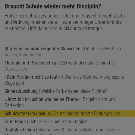
:
Braucht Schule wieder mehr Disziplin?
Früher herrschten zwischen Tafel und Pausenhof noch Zucht
und Ordnung, meinen viele. Heute sei ruhiger Unterricht die
Ausnahme. Hilft da nur die Rückkehr zur Strenge?
Strategien neurodivergenter Menschen
| Gefühle in Worte zu
fassen, kann helfen
Therapie mit Psychedelika
| LSD verändert das Gehirn bei
Depressiven
»Dein Parfüm riecht so laut!«
| Wenn die Wahrnehmung eigene
Wege geht
Sinnestäuschung
| Welche Farbe haben diese Punkte?
»Jetzt bin ich schon wie meine Eltern«
| Es geht nicht um
Perfektion
Schulsystem im Lock-in
| Deutschlands größte Bildungslücke
Gute Frage
| Schicken Frauen mehr Emojis?
Digitales Leben
| Sind unsere Kinder glücklicher ohne soziale