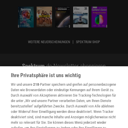
WEITERE NEUERSCHEINUNGEN
SPEKTRUM SHOP
Spektrum
.de-Newsletter abonnieren
Ihre Privatsphäre ist uns wichtig
JETZT ANMELDEN!
Wir und unsere
218
-Partner speichern und greifen auf personenbezogene
Daten wie Browserdaten oder eindeutige Kennungen auf Ihrem Gerät zu.
Sie können unsere Newsletter jederzeit wieder abbestellen. Infos zu unserem Umgang
mit Ihren personenbezogenen Daten finden Sie in unserer
Datenschutzerklärung
.
Durch Auswahl von Akzeptieren aktivieren Sie Tracking-Technologien für
die unter „Wir und unsere Partner verarbeiten Daten, um Ihnen Dienste
bereitzustellen“ aufgeführten Zwecke. Durch Auswahl von Alle ablehnen
oder Widerruf Ihrer Einwilligung werden diese deaktiviert. Wenn Tracker
SERVICES
deaktiviert sind, sind manche Inhalte und Anzeigen möglicherweise nicht
Newsletter
mehr so relevant für Sie. Sie können dieses Menü jederzeit wieder
aufrufen, um Ihre Einstellungen zu ändern oder Ihre Einwilligung zu