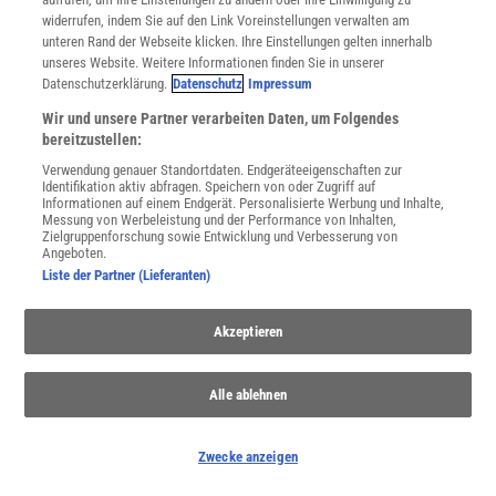
Kontakt
widerrufen, indem Sie auf den Link Voreinstellungen verwalten am
Spektrum Shop
unteren Rand der Webseite klicken. Ihre Einstellungen gelten innerhalb
Im Handel kaufen
unseres Website. Weitere Informationen finden Sie in unserer
Presse
Datenschutzerklärung.
Datenschutz
Impressum
Verträge kündigen
Wir und unsere Partner verarbeiten Daten, um Folgendes
INFO
bereitzustellen:
Mediadaten
Verwendung genauer Standortdaten. Endgeräteeigenschaften zur
Datenschutz
Identifikation aktiv abfragen. Speichern von oder Zugriff auf
Informationen auf einem Endgerät. Personalisierte Werbung und Inhalte,
Nutzungsbedingungen
Messung von Werbeleistung und der Performance von Inhalten,
Cookie-Einstellungen
Zielgruppenforschung sowie Entwicklung und Verbesserung von
Angeboten.
Utiq verwalten
Liste der Partner (Lieferanten)
Nutzungsbasierte Onlinewerbung
Alle Artikel
Impressum
Akzeptieren
WEITERE ANGEBOTE
Angebote für Schulen
Alle ablehnen
Angebote für Institutionen
Sprachen lernen mit Gymglish
Zwecke anzeigen
Lexika
Für Spektrum schreiben