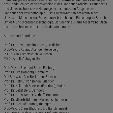
des Handbuch der Medienpsychologie, des Handbuch Arbeits-, Gesundheits-
und Umweltschutz sowie Herausgeber der deutschen Ausgabe des
Handbuch der Psychotherapie. Er ist Privatdozent an der Technischen
Universität München, mit Schwerpunkt bei Lehre und Forschung im Bereich
Umwelt- und Sicherheitspsychologie. Darüber hinaus arbeitet er freiberuflich
als Unternehmensberater und Moderationstrainer.
Autoren und Autorinnen
Prof. Dr. Hans-Joachim Ahrens, Heidelberg
Dipl.-Psych. Roland Asanger, Heidelberg
PD Dr. Gisa Aschersleben, München
PD Dr. Ann E. Auhagen, Berlin
Dipl.-Psych. Eberhard Bauer, Freiburg
Prof. Dr. Eva Bamberg, Hamburg
Dipl.Soz.Wiss. Gert Beelmann, Bremen
Prof. Dr. Helmut von Benda, Erlangen
Prof. Dr. Hellmuth Benesch (Emeritus), Mainz
Prof. Dr. Detlef Berg, Bamberg
Prof. Dr. Hans Werner Bierhoff, Bochum
Prof. Dr. Elfriede Billmann-Mahecha, Hannover
Prof. Dr. Niels Birbaumer, Tübingen
Dipl.-Psych. Claus Blickhan, Großkarolinenfeld
Dipl.-Psych. Daniela Blickhan, Großkarolinenfeld