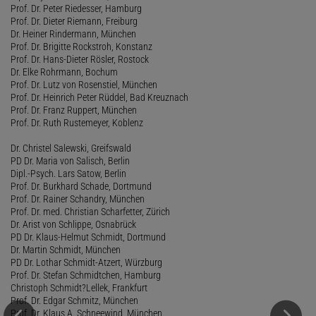
Prof. Dr. Peter Riedesser, Hamburg
Prof. Dr. Dieter Riemann, Freiburg
Dr. Heiner Rindermann, München
Prof. Dr. Brigitte Rockstroh, Konstanz
Prof. Dr. Hans-Dieter Rösler, Rostock
Dr. Elke Rohrmann, Bochum
Prof. Dr. Lutz von Rosenstiel, München
Prof. Dr. Heinrich Peter Rüddel, Bad Kreuznach
Prof. Dr. Franz Ruppert, München
Prof. Dr. Ruth Rustemeyer, Koblenz
Dr. Christel Salewski, Greifswald
PD Dr. Maria von Salisch, Berlin
Dipl.-Psych. Lars Satow, Berlin
Prof. Dr. Burkhard Schade, Dortmund
Prof. Dr. Rainer Schandry, München
Prof. Dr. med. Christian Scharfetter, Zürich
Dr. Arist von Schlippe, Osnabrück
PD Dr. Klaus-Helmut Schmidt, Dortmund
Dr. Martin Schmidt, München
PD Dr. Lothar Schmidt-Atzert, Würzburg
Prof. Dr. Stefan Schmidtchen, Hamburg
Christoph Schmidt?Lellek, Frankfurt
Prof. Dr. Edgar Schmitz, München
Prof. Dr. Klaus A. Schneewind, München