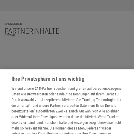
SPONSORED
PARTNERINHALTE
Anzeige
Ihre Privatsphäre ist uns wichtig
Wir und unsere
218
-Partner speichern und greifen auf personenbezogene
Daten wie Browserdaten oder eindeutige Kennungen auf Ihrem Gerät zu.
Durch Auswahl von Akzeptieren aktivieren Sie Tracking-Technologien für
die unter „Wir und unsere Partner verarbeiten Daten, um Ihnen Dienste
bereitzustellen“ aufgeführten Zwecke. Durch Auswahl von Alle ablehnen
oder Widerruf Ihrer Einwilligung werden diese deaktiviert. Wenn Tracker
deaktiviert sind, sind manche Inhalte und Anzeigen möglicherweise nicht
mehr so relevant für Sie. Sie können dieses Menü jederzeit wieder
aufrufen, um Ihre Einstellungen zu ändern oder Ihre Einwilligung zu