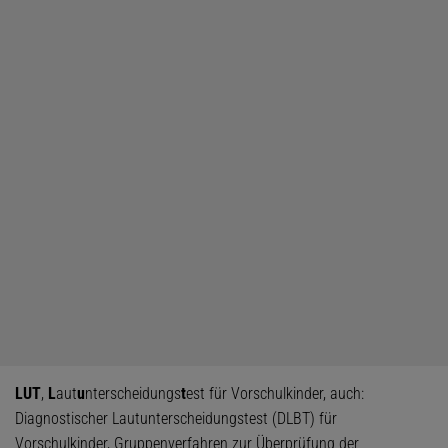
LUT
,
L
aut
u
nterscheidungs
t
est für Vorschulkinder, auch:
Diagnostischer Lautunterscheidungstest (DLBT) für
Vorschulkinder, Gruppenverfahren zur Überprüfung der