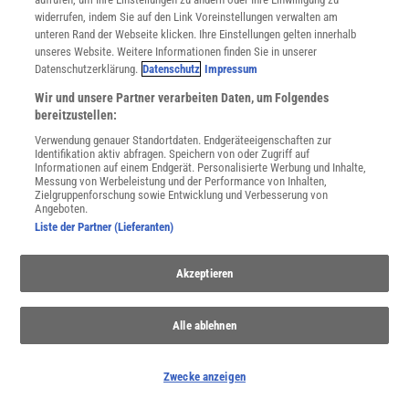
NACH OBEN
widerrufen, indem Sie auf den Link Voreinstellungen verwalten am
unteren Rand der Webseite klicken. Ihre Einstellungen gelten innerhalb
unseres Website. Weitere Informationen finden Sie in unserer
Für Sie im Spektrum-Shop und am Kiosk:
Datenschutzerklärung.
Datenschutz
Impressum
Wir und unsere Partner verarbeiten Daten, um Folgendes
bereitzustellen:
Verwendung genauer Standortdaten. Endgeräteeigenschaften zur
Identifikation aktiv abfragen. Speichern von oder Zugriff auf
Informationen auf einem Endgerät. Personalisierte Werbung und Inhalte,
Messung von Werbeleistung und der Performance von Inhalten,
Zielgruppenforschung sowie Entwicklung und Verbesserung von
Angeboten.
WEITERE NEUERSCHEINUNGEN
SPEKTRUM SHOP
Liste der Partner (Lieferanten)
Akzeptieren
Spektrum
.de-Newsletter abonnieren
Alle ablehnen
JETZT ANMELDEN!
Sie können unsere Newsletter jederzeit wieder abbestellen. Infos zu unserem Umgang
Zwecke anzeigen
mit Ihren personenbezogenen Daten finden Sie in unserer
Datenschutzerklärung
.