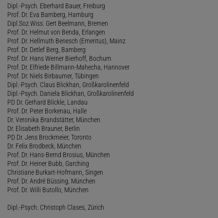
Dipl.-Psych. Eberhard Bauer, Freiburg
Prof. Dr. Eva Bamberg, Hamburg
Dipl.Soz.Wiss. Gert Beelmann, Bremen
Prof. Dr. Helmut von Benda, Erlangen
Prof. Dr. Hellmuth Benesch (Emeritus), Mainz
Prof. Dr. Detlef Berg, Bamberg
Prof. Dr. Hans Werner Bierhoff, Bochum
Prof. Dr. Elfriede Billmann-Mahecha, Hannover
Prof. Dr. Niels Birbaumer, Tübingen
Dipl.-Psych. Claus Blickhan, Großkarolinenfeld
Dipl.-Psych. Daniela Blickhan, Großkarolinenfeld
PD Dr. Gerhard Blickle, Landau
Prof. Dr. Peter Borkenau, Halle
Dr. Veronika Brandstätter, München
Dr. Elisabeth Brauner, Berlin
PD Dr. Jens Brockmeier, Toronto
Dr. Felix Brodbeck, München
Prof. Dr. Hans-Bernd Brosius, München
Prof. Dr. Heiner Bubb, Garching
Christiane Burkart-Hofmann, Singen
Prof. Dr. André Büssing, München
Prof. Dr. Willi Butollo, München
Dipl.-Psych. Christoph Clases, Zürich