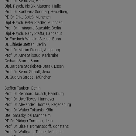
Prof. Dr. Bernd Six, Halle
Dipl.-Psych. Iris Six-Materna, Halle
Prof. Dr. Karlheinz Sonntag, Heidelberg
PD Dr. Erika Spieß, München
Dipl.-Psych. Peter Stadler, München
Prof. Dr. Irmingard Staeuble, Berlin
Dipl.-Psych. Gaby Staffa, Landshut
Dr. Friedrich-Wilhelm Steege, Bonn
Dr. Elfriede Steffan, Berlin
Prof. Dr. Martin Stengel, Augsburg
Prof. Dr. Arne Stiksrud, Karlsruhe
Gerhard Storm, Bonn
Dr. Barbara Stosiek-ter-Braak, Essen
Prof. Dr. Bernd Strauß, Jena
Dr. Gudrun Strobel, München
Steffen Taubert, Berlin
Prof. Dr. Reinhard Tausch, Hamburg
Prof. Dr. Uwe Tewes, Hannover
Prof. Dr. Alexander Thomas, Regensburg
Prof. Dr. Walter Tokarski, Köln
Ute Tomasky, bei Mannheim
PD Dr. Rüdiger Trimpop, Jena
Prof. Dr. Gisela Trommsdorff, Konstanz
Prof. Dr. Wolfgang Tunner, München