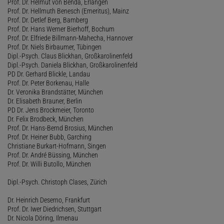
Prof. Dr. Helmut von Benda, Erlangen
Prof. Dr. Hellmuth Benesch (Emeritus), Mainz
Prof. Dr. Detlef Berg, Bamberg
Prof. Dr. Hans Werner Bierhoff, Bochum
Prof. Dr. Elfriede Billmann-Mahecha, Hannover
Prof. Dr. Niels Birbaumer, Tübingen
Dipl.-Psych. Claus Blickhan, Großkarolinenfeld
Dipl.-Psych. Daniela Blickhan, Großkarolinenfeld
PD Dr. Gerhard Blickle, Landau
Prof. Dr. Peter Borkenau, Halle
Dr. Veronika Brandstätter, München
Dr. Elisabeth Brauner, Berlin
PD Dr. Jens Brockmeier, Toronto
Dr. Felix Brodbeck, München
Prof. Dr. Hans-Bernd Brosius, München
Prof. Dr. Heiner Bubb, Garching
Christiane Burkart-Hofmann, Singen
Prof. Dr. André Büssing, München
Prof. Dr. Willi Butollo, München
Dipl.-Psych. Christoph Clases, Zürich
Dr. Heinrich Deserno, Frankfurt
Prof. Dr. Iwer Diedrichsen, Stuttgart
Dr. Nicola Döring, Ilmenau