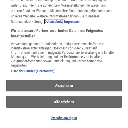
widerrufen, indem Sie auf den Link Voreinstellungen verwalten am
unteren Rand der Webseite klicken. Ihre Einstellungen gelten innerhalb
unseres Website. Weitere Informationen finden Sie in unserer
Für Sie im Spektrum-Shop und am Kiosk:
Datenschutzerklärung.
Datenschutz
Impressum
Wir und unsere Partner verarbeiten Daten, um Folgendes
bereitzustellen:
Verwendung genauer Standortdaten. Endgeräteeigenschaften zur
Identifikation aktiv abfragen. Speichern von oder Zugriff auf
Informationen auf einem Endgerät. Personalisierte Werbung und Inhalte,
Messung von Werbeleistung und der Performance von Inhalten,
Zielgruppenforschung sowie Entwicklung und Verbesserung von
Angeboten.
WEITERE NEUERSCHEINUNGEN
SPEKTRUM SHOP
Liste der Partner (Lieferanten)
Akzeptieren
Spektrum
.de-Newsletter abonnieren
JETZT ANMELDEN!
Alle ablehnen
Sie können unsere Newsletter jederzeit wieder abbestellen. Infos zu unserem Umgang
Zwecke anzeigen
mit Ihren personenbezogenen Daten finden Sie in unserer
Datenschutzerklärung
.