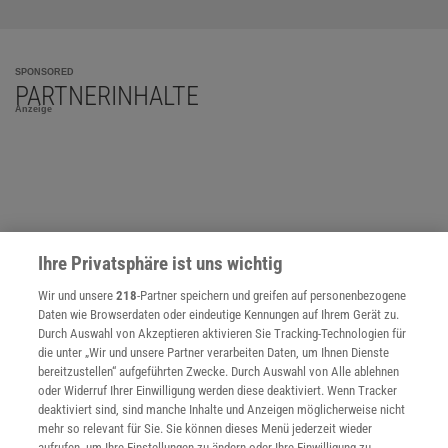
SPONSORED
PARTNERINHALTE
Anzeige
Ihre Privatsphäre ist uns wichtig
Wir und unsere
218
-Partner speichern und greifen auf personenbezogene
Daten wie Browserdaten oder eindeutige Kennungen auf Ihrem Gerät zu.
Durch Auswahl von Akzeptieren aktivieren Sie Tracking-Technologien für
die unter „Wir und unsere Partner verarbeiten Daten, um Ihnen Dienste
bereitzustellen“ aufgeführten Zwecke. Durch Auswahl von Alle ablehnen
oder Widerruf Ihrer Einwilligung werden diese deaktiviert. Wenn Tracker
deaktiviert sind, sind manche Inhalte und Anzeigen möglicherweise nicht
mehr so relevant für Sie. Sie können dieses Menü jederzeit wieder
NACH OBEN
aufrufen, um Ihre Einstellungen zu ändern oder Ihre Einwilligung zu