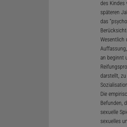
des Kindes v
späteren Ja
das “psycho
Berücksichti
Wesentlich 
Auffassung,
an beginnt 
Reifungspro
darstellt, z
Sozialisati
Die empiris
Befunden, d
sexuelle Sp
sexuelles u