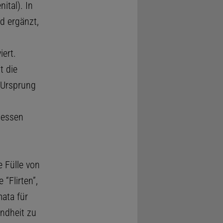
ital). In
d ergänzt,
iert.
t die
 Ursprung
zessen
e Fülle von
“Flirten”,
ata für
indheit zu