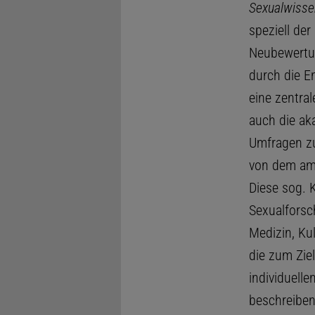
Sexualwisse
speziell der
Neubewertun
durch die E
eine zentra
auch die ak
Umfragen zu
von dem ame
Diese sog. 
Sexualforsch
Medizin, Ku
die zum Ziel
individuelle
beschreiben