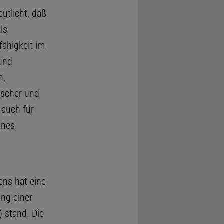
utlicht, daß
ls
fähigkeit im
 und
n,
ischer und
 auch für
ines
ens hat eine
ung einer
) stand. Die