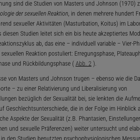
hung sind die Studien von Masters und Johnson (1970) z
logie der sexuellen Reaktion
, in denen mehrere hundert 
end sexueller Aktivitäten (Masturbation, Koitus) im Labo
diesen Studien leitet sich ein bis heute akzeptiertes Mod
aktionszyklus ab, das eine – individuell variable – Vier-P
r sexuellen Reaktion postuliert: Erregungsphase, Plateaup
ase und Rückbildungsphase (
Abb. 2
).
sse von Masters und Johnson trugen – ebenso wie die Da
orte – zu einer Relativierung und Liberalisierung von
lungen bezüglich der Sexualität bei, sie lenkten die Aufm
f Geschlechtsunterschiede, die in der Folge im Hinblick 
che Aspekte der Sexualität (z.B. Phantasien, Einstellunge
men und sexuelle Präferenzen) weiter untersucht und elabo
 in den Studien benutzten psychophysiologischen Messun