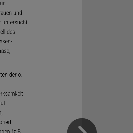
ur
Frauen und
r untersucht
ell des
hasen-
hase,
ten der o.
erksamkeit
auf
n,
riert
gen (z.B.