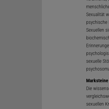
menschlichen
Sexualität w
psychische F
Sexuellen s
biochemisch
Erinnerunge
psychologis
sexuelle Stö
psychosomat
Marksteine
Die wissens
vergleichsw
sexuellen K