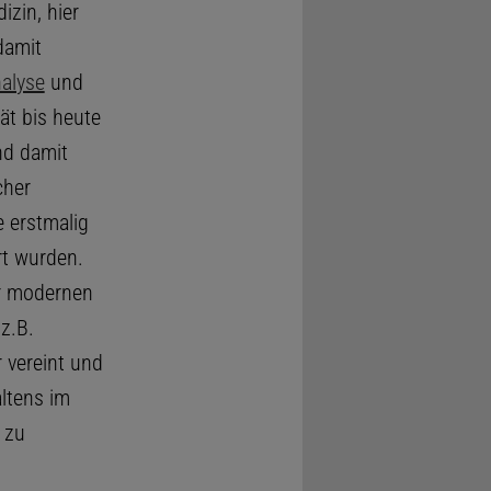
zin, hier
damit
alyse
und
ät bis heute
nd damit
cher
 erstmalig
rt wurden.
er modernen
z.B.
 vereint und
altens im
 zu