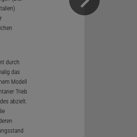
alien)
r
ichen
mt durch
alig das
einem Modell
ntaner Trieb
des abzielt.
ie
deren
lungsstand