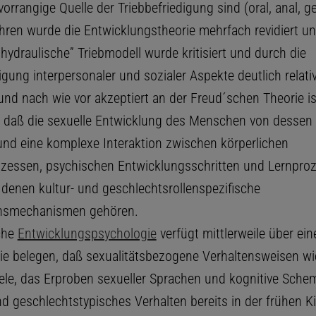
orrangige Quelle der Triebbefriedigung sind (oral, anal, gen
hren wurde die Entwicklungstheorie mehrfach revidiert un
hydraulische” Triebmodell wurde kritisiert und durch die
gung interpersonaler und sozialer Aspekte deutlich relativ
und nach wie vor akzeptiert an der Freud´schen Theorie is
 daß die sexuelle Entwicklung des Menschen von dessen
und eine komplexe Interaktion zwischen körperlichen
zessen, psychischen Entwicklungsschritten und Lernpro
u denen kultur- und geschlechtsrollenspezifische
onsmechanismen gehören.
che
Entwicklungspsychologie
verfügt mittlerweile über ein
ie belegen, daß sexualitätsbezogene Verhaltensweisen wie 
iele, das Erproben sexueller Sprachen und kognitive Schem
nd geschlechtstypisches Verhalten bereits in der frühen K