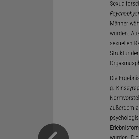
Sexualforsc
Psychophysio
Männer währ
wurden. Aus 
sexuellen Re
Struktur de
Orgasmusph
Die Ergebni
g. Kinseyrep
Normvorstel
außerdem au
psychologis
Erlebnisfor
wurden. Die