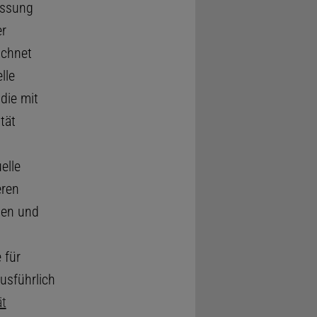
assung
er
ichnet
lle
die mit
tät
elle
eren
sen und
 für
usführlich
ät