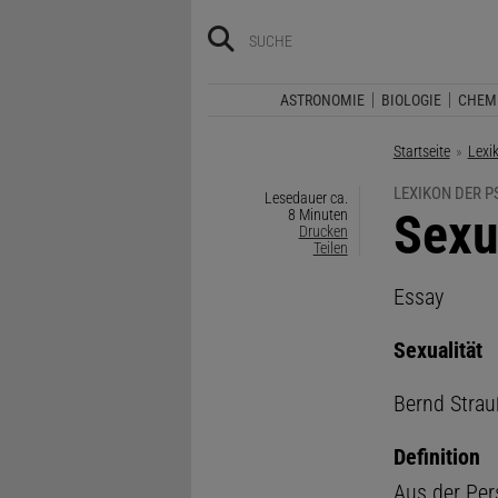
ASTRONOMIE
BIOLOGIE
CHEM
Startseite
Lexi
LEXIKON DER 
Lesedauer ca.
:
Sexu
8 Minuten
Drucken
Teilen
Essay
Sexualität
Bernd Strau
Definition
Aus der Pers