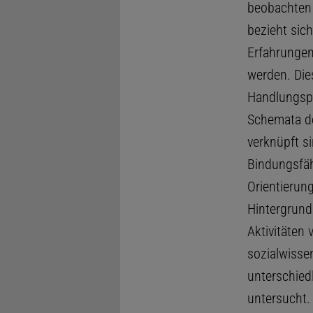
beobachten 
bezieht sic
Erfahrungen,
werden. Di
Handlungsplä
Schemata de
verknüpft si
Bindungsfähi
Orientierung
Hintergrund
Aktivitäten 
sozialwissen
unterschied
untersucht.