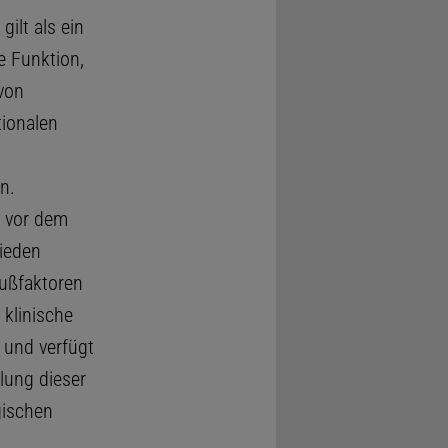
gilt als ein
e Funktion,
von
tionalen
n.
n vor dem
ieden
lußfaktoren
e klinische
 und verfügt
ung dieser
gischen