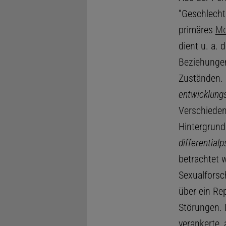
“Geschlechtl
primäres
Mo
dient u. a.
Beziehungen
Zuständen. D
entwicklung
Verschieden
Hintergrund
differential
betrachtet w
Sexualforsch
über ein Re
Störungen. 
verankerte,