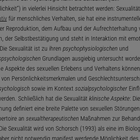
ichkeit”) in vielerlei Hinsicht betrachtet werden: Sexualität 
tiv
für menschliches Verhalten, sie hat eine instrumentell
 der Reproduktion, dem Aufbau und der Aufrechterhaltung 
, der Selbstbestätigung und steht in Interaktion mit emo
ie Sexualität ist zu ihren
psychophysiologischen
und
spsychologischen
Grundlagen ausgiebig untersucht worde
e Aspekte des sexuellen Erlebens und Verhaltens könne
 von Persönlichkeitsmerkmalen und Geschlechtsuntersch
psychologisch
sowie im Kontext
sozialpsychologischer
Einf
erden. Schließlich hat die Sexualität
klinische Aspekte
: Di
ung definiert eine breite Palette von sexuellen Störungen
pertoire an
sexualtherapeutischen
Maßnahmen zur Behandl
Die Sexualität wird von Schorsch (1993) als eine im Biolo
 aber nicht notwendig manifest werdende Möglichkeit des