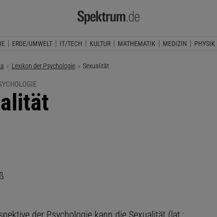
IE
ERDE/UMWELT
IT/TECH
KULTUR
MATHEMATIK
MEDIZIN
PHYSIK
ka
Lexikon der Psychologie
Aktuelle Seite:
Sexualität
PSYCHOLOGIE
alität
ß
pektive der Psychologie kann die Sexualität (lat.: