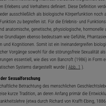
 Erlebens und Verhaltens definiert. Diese Definition verde
eder ausschließlich als biologische Körperfunktion noch a
unktion zu begreifen ist. Für die Erlebnis- und Funktions
ind anatomische, genetische, physiologische, hormonelle
e Grundlagen ebenso bedeutsam wie Gefühle, Phantasie
n und Kognitionen. Somit ist ein Ineinandergreifen biolog
cher Vorgänge sowohl für die störungsfreie Sexualität als
rungen essentiell, wie dies von Bancroft (1986) in Form e
ischen Systems dargestellt wurde (
Abb. 1
).
 der Sexualforschung
chaftliche Betrachtung des menschlichen Geschlechtsleb
eise kurze Tradition, an deren Anfang primär die Entwickl
rankheitslehre (etwa durch Richard von Krafft-Ebing, 1886