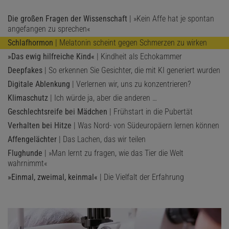
Die großen Fragen der Wissenschaft
| »Kein Affe hat je spontan
angefangen zu sprechen«
Schlafhormon
| Melatonin scheint gegen Schmerzen zu wirken
»Das ewig hilfreiche Kind«
| Kindheit als Echokammer
Deepfakes
| So erkennen Sie Gesichter, die mit KI generiert wurden
Digitale Ablenkung
| Verlernen wir, uns zu konzentrieren?
Klimaschutz
| Ich würde ja, aber die anderen …
Geschlechtsreife bei Mädchen
| Frühstart in die Pubertät
Verhalten bei Hitze
| Was Nord- von Südeuropäern lernen können
Affengelächter
| Das Lachen, das wir teilen
Flughunde
| »Man lernt zu fragen, wie das Tier die Welt
wahrnimmt«
»Einmal, zweimal, keinmal«
| Die Vielfalt der Erfahrung