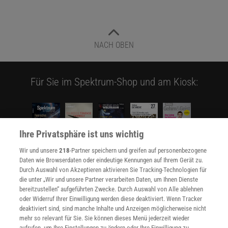
NACH OBEN
Für Sie im Spektrum-Shop und am Kiosk:
Ihre Privatsphäre ist uns wichtig
Wir und unsere
218
-Partner speichern und greifen auf personenbezogene
Daten wie Browserdaten oder eindeutige Kennungen auf Ihrem Gerät zu.
WEITERE NEUERSCHEINUNGEN
SPEKTRUM SHOP
Durch Auswahl von Akzeptieren aktivieren Sie Tracking-Technologien für
die unter „Wir und unsere Partner verarbeiten Daten, um Ihnen Dienste
bereitzustellen“ aufgeführten Zwecke. Durch Auswahl von Alle ablehnen
oder Widerruf Ihrer Einwilligung werden diese deaktiviert. Wenn Tracker
Spektrum
.de-Newsletter abonnieren
deaktiviert sind, sind manche Inhalte und Anzeigen möglicherweise nicht
mehr so relevant für Sie. Sie können dieses Menü jederzeit wieder
aufrufen, um Ihre Einstellungen zu ändern oder Ihre Einwilligung zu