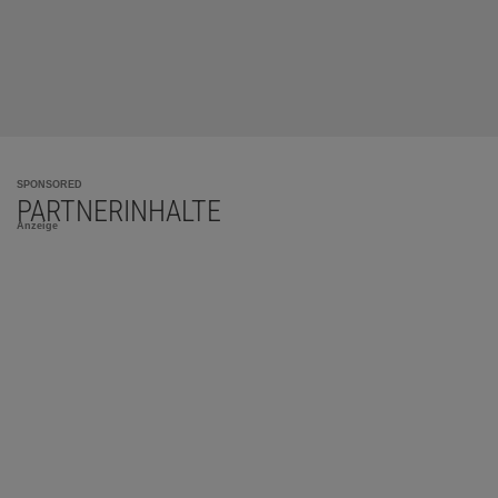
SPONSORED
PARTNERINHALTE
Anzeige