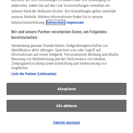
JETZT ANMELDEN!
widerrufen, indem Sie auf den Link Voreinstellungen verwalten am
unteren Rand der Webseite klicken. Ihre Einstellungen gelten innerhalb
Sie können unsere Newsletter jederzeit wieder abbestellen. Infos zu unserem Umgang
unseres Website. Weitere Informationen finden Sie in unserer
mit Ihren personenbezogenen Daten finden Sie in unserer
Datenschutzerklärung
.
Datenschutzerklärung.
Datenschutz
Impressum
Wir und unsere Partner verarbeiten Daten, um Folgendes
bereitzustellen:
SERVICES
Verwendung genauer Standortdaten. Endgeräteeigenschaften zur
Newsletter
Identifikation aktiv abfragen. Speichern von oder Zugriff auf
Kontakt
Informationen auf einem Endgerät. Personalisierte Werbung und Inhalte,
Messung von Werbeleistung und der Performance von Inhalten,
Spektrum Shop
Zielgruppenforschung sowie Entwicklung und Verbesserung von
Im Handel kaufen
Angeboten.
Presse
Liste der Partner (Lieferanten)
Verträge kündigen
Widerruf
Akzeptieren
INFO
Mediadaten
Alle ablehnen
Datenschutz
Nutzungsbedingungen
Cookie-Einstellungen
Zwecke anzeigen
Utiq verwalten