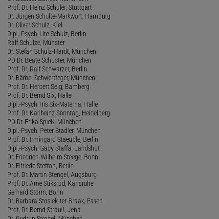
Prof. Dr. Heinz Schuler, Stuttgart
Dr. Jürgen Schulte-Markwort, Hamburg
Dr. Oliver Schulz, Kiel
Dipl.-Psych. Ute Schulz, Berlin
Ralf Schulze, Münster
Dr. Stefan Schulz-Hardt, München
PD Dr. Beate Schuster, München
Prof. Dr. Ralf Schwarzer, Berlin
Dr. Bärbel Schwertfeger, München
Prof. Dr. Herbert Selg, Bamberg
Prof. Dr. Bernd Six, Halle
Dipl.-Psych. Iris Six-Materna, Halle
Prof. Dr. Karlheinz Sonntag, Heidelberg
PD Dr. Erika Spieß, München
Dipl.-Psych. Peter Stadler, München
Prof. Dr. Irmingard Staeuble, Berlin
Dipl.-Psych. Gaby Staffa, Landshut
Dr. Friedrich-Wilhelm Steege, Bonn
Dr. Elfriede Steffan, Berlin
Prof. Dr. Martin Stengel, Augsburg
Prof. Dr. Arne Stiksrud, Karlsruhe
Gerhard Storm, Bonn
Dr. Barbara Stosiek-ter-Braak, Essen
Prof. Dr. Bernd Strauß, Jena
Dr. Gudrun Strobel, München