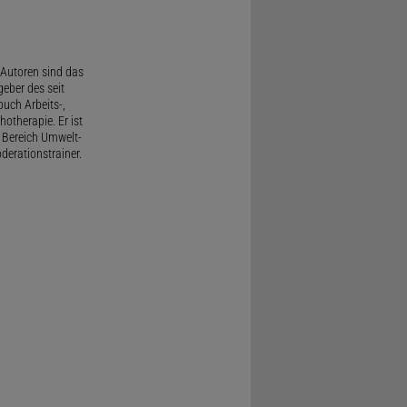
Autoren sind das
geber des seit
uch Arbeits-,
therapie. Er ist
 Bereich Umwelt-
derationstrainer.