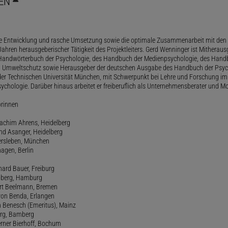
EN
le Entwicklung und rasche Umsetzung sowie die optimale Zusammenarbeit mit den 
ahren herausgeberischer Tätigkeit des Projektleiters. Gerd Wenninger ist Mitheraus
andwörterbuch der Psychologie, des Handbuch der Medienpsychologie, des Handb
 Umweltschutz sowie Herausgeber der deutschen Ausgabe des Handbuch der Psycho
der Technischen Universität München, mit Schwerpunkt bei Lehre und Forschung im
ychologie. Darüber hinaus arbeitet er freiberuflich als Unternehmensberater und Mo
orinnen
oachim Ahrens, Heidelberg
and Asanger, Heidelberg
ersleben, München
agen, Berlin
hard Bauer, Freiburg
amberg, Hamburg
ert Beelmann, Bremen
 von Benda, Erlangen
h Benesch (Emeritus), Mainz
Berg, Bamberg
erner Bierhoff, Bochum