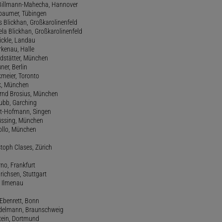
de Billmann-Mahecha, Hannover
irbaumer, Tübingen
s Blickhan, Großkarolinenfeld
ela Blickhan, Großkarolinenfeld
ickle, Landau
orkenau, Halle
ndstätter, München
ner, Berlin
kmeier, Toronto
ck, München
ernd Brosius, München
Bubb, Garching
rt-Hofmann, Singen
Büssing, München
tollo, München
stoph Clases, Zürich
rno, Frankfurt
drichsen, Stuttgart
, Ilmenau
 Ebenrett, Bonn
 Edelmann, Braunschweig
stein, Dortmund