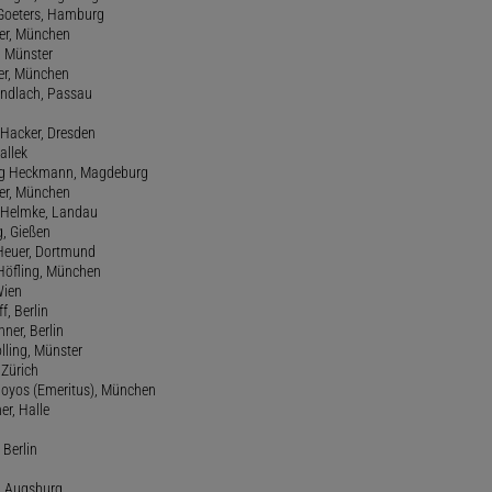
 Goeters, Hamburg
er, München
 Münster
ter, München
Gundlach, Passau
d Hacker, Dresden
allek
ang Heckmann, Magdeburg
ller, München
s Helmke, Landau
g, Gießen
 Heuer, Dortmund
d Höfling, München
Wien
f, Berlin
ner, Berlin
olling, Münster
 Zürich
 Hoyos (Emeritus), München
er, Halle
 Berlin
e, Augsburg