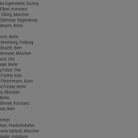
ka Eigenstetter, Sinzing
Elbert, Konstanz
d Elbing, München
Ellermeier, Regensburg
Erdmann, Berlin
ruch, Berlin
Fahrenberg, Freiburg
aßnacht, Bern
stenmeier, München
Faust, Ulm
eger, Berlin
 Felser, Trier
d Fischer, Köln
M. Fleischmann, Bonn
s Förster, Berlin
Frey, München
Berlin
edlmeier, Konstanz
user, Bern
ünchen
hart, Friedrichshafen
phanie Gerlach, München
Giegler, Augsburg