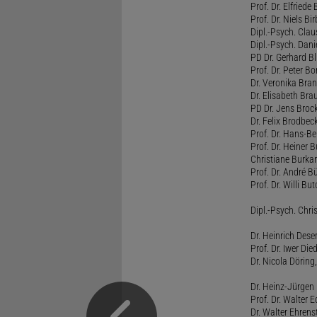
Prof. Dr. Elfrie
Prof. Dr. Niels B
Dipl.-Psych. Clau
Dipl.-Psych. Dani
PD Dr. Gerhard Bl
Prof. Dr. Peter B
Dr. Veronika Bra
Dr. Elisabeth Brau
PD Dr. Jens Broc
Dr. Felix Brodbe
Prof. Dr. Hans-B
Prof. Dr. Heiner 
Christiane Burka
Prof. Dr. André 
Prof. Dr. Willi Bu
Dipl.-Psych. Chri
Dr. Heinrich Dese
Prof. Dr. Iwer Die
Dr. Nicola Döring
Dr. Heinz-Jürgen
Prof. Dr. Walter
Dr. Walter Ehren