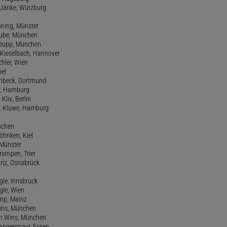
m Janke, Würzburg
nning, Münster
hube, München
 Keupp, München
 Kieselbach, Hannover
rchler, Wien
iel
einbeck, Dortmund
er, Hamburg
 Klix, Berlin
 H. Kluwe, Hamburg
nchen
Köhnken, Kiel
 Münster
Krampen, Trier
Kriz, Osnabrück
ngle, Innsbruck
ngle, Wien
amp, Mainz
ins, München
n Wins, München
 Langenmayr, Essen