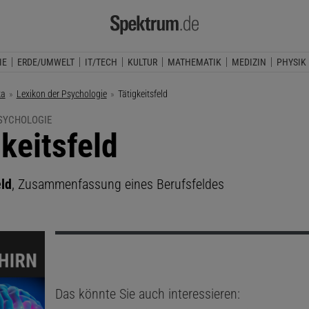
IE
ERDE/UMWELT
IT/TECH
KULTUR
MATHEMATIK
MEDIZIN
PHYSIK
ka
Lexikon der Psychologie
Aktuelle Seite:
Tätigkeitsfeld
PSYCHOLOGIE
gkeitsfeld
eld
, Zusammenfassung eines Berufsfeldes
Das könnte Sie auch interessieren: