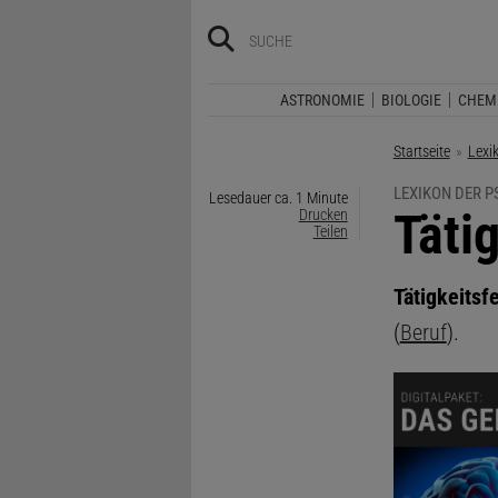
ASTRONOMIE
BIOLOGIE
CHEM
Startseite
Lexi
LEXIKON DER 
Lesedauer ca. 1 Minute
:
Täti
Drucken
Teilen
Tätigkeitsf
(
Beruf
).