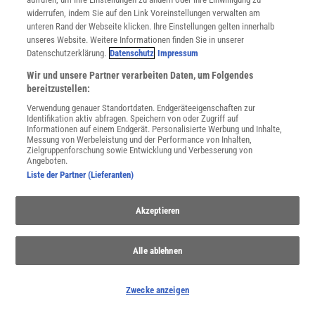
Verträge kündigen
widerrufen, indem Sie auf den Link Voreinstellungen verwalten am
unteren Rand der Webseite klicken. Ihre Einstellungen gelten innerhalb
Widerruf
unseres Website. Weitere Informationen finden Sie in unserer
INFO
Datenschutzerklärung.
Datenschutz
Impressum
Mediadaten
Wir und unsere Partner verarbeiten Daten, um Folgendes
Datenschutz
bereitzustellen:
Nutzungsbedingungen
Verwendung genauer Standortdaten. Endgeräteeigenschaften zur
Cookie-Einstellungen
Identifikation aktiv abfragen. Speichern von oder Zugriff auf
Utiq verwalten
Informationen auf einem Endgerät. Personalisierte Werbung und Inhalte,
Messung von Werbeleistung und der Performance von Inhalten,
Nutzungsbasierte Onlinewerbung
Zielgruppenforschung sowie Entwicklung und Verbesserung von
Alle Artikel
Angeboten.
Impressum
Liste der Partner (Lieferanten)
WEITERE ANGEBOTE
Akzeptieren
Angebote für Schulen
Angebote für Institutionen
Sprachen lernen mit Gymglish
Alle ablehnen
Lexika
Für Spektrum schreiben
Zwecke anzeigen
Zugänglichkeitserklärung