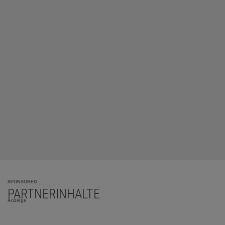
SPONSORED
PARTNERINHALTE
Anzeige