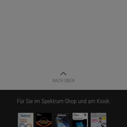
NACH OBEN
Für Sie im Spektrum-Shop und am Kiosk: