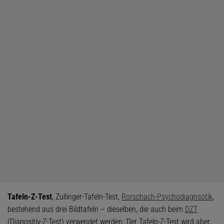
Tafeln-Z-Test
, Zullinger-Tafeln-Test,
Rorschach-Psychodiagnsotik
,
bestehend aus drei Bildtafeln – dieselben, die auch beim
DZT
(Diapositiv-Z-Test) verwendet werden. Der Tafeln-Z-Test wird aber