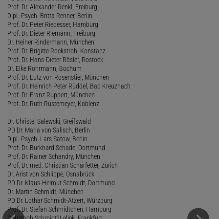
Prof. Dr. Alexander Renkl, Freiburg
Dipl.-Psych. Britta Renner, Berlin
Prof. Dr. Peter Riedesser, Hamburg
Prof. Dr. Dieter Riemann, Freiburg
Dr. Heiner Rindermann, München
Prof. Dr. Brigitte Rockstroh, Konstanz
Prof. Dr. Hans-Dieter Rösler, Rostock
Dr. Elke Rohrmann, Bochum
Prof. Dr. Lutz von Rosenstiel, München
Prof. Dr. Heinrich Peter Rüddel, Bad Kreuznach
Prof. Dr. Franz Ruppert, München
Prof. Dr. Ruth Rustemeyer, Koblenz
Dr. Christel Salewski, Greifswald
PD Dr. Maria von Salisch, Berlin
Dipl.-Psych. Lars Satow, Berlin
Prof. Dr. Burkhard Schade, Dortmund
Prof. Dr. Rainer Schandry, München
Prof. Dr. med. Christian Scharfetter, Zürich
Dr. Arist von Schlippe, Osnabrück
PD Dr. Klaus-Helmut Schmidt, Dortmund
Dr. Martin Schmidt, München
PD Dr. Lothar Schmidt-Atzert, Würzburg
Prof. Dr. Stefan Schmidtchen, Hamburg
Christoph Schmidt?Lellek, Frankfurt