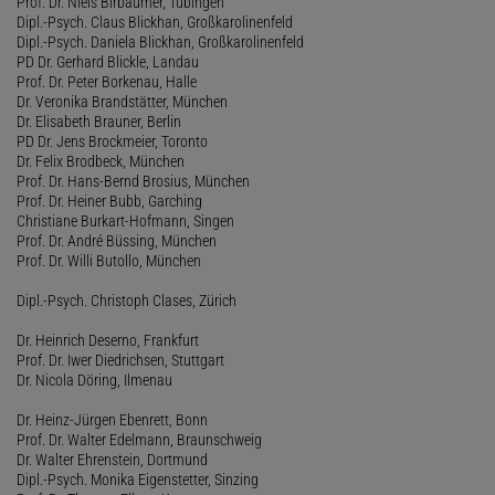
Prof. Dr. Niels Birbaumer, Tübingen
Dipl.-Psych. Claus Blickhan, Großkarolinenfeld
Dipl.-Psych. Daniela Blickhan, Großkarolinenfeld
PD Dr. Gerhard Blickle, Landau
Prof. Dr. Peter Borkenau, Halle
Dr. Veronika Brandstätter, München
Dr. Elisabeth Brauner, Berlin
PD Dr. Jens Brockmeier, Toronto
Dr. Felix Brodbeck, München
Prof. Dr. Hans-Bernd Brosius, München
Prof. Dr. Heiner Bubb, Garching
Christiane Burkart-Hofmann, Singen
Prof. Dr. André Büssing, München
Prof. Dr. Willi Butollo, München
Dipl.-Psych. Christoph Clases, Zürich
Dr. Heinrich Deserno, Frankfurt
Prof. Dr. Iwer Diedrichsen, Stuttgart
Dr. Nicola Döring, Ilmenau
Dr. Heinz-Jürgen Ebenrett, Bonn
Prof. Dr. Walter Edelmann, Braunschweig
Dr. Walter Ehrenstein, Dortmund
Dipl.-Psych. Monika Eigenstetter, Sinzing