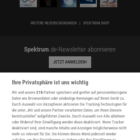
WEITERE NEUERSCHEINUNGEN
SPEKTRUM SHOP
Spektrum
.de-Newsletter abonnieren
JETZT ANMELDEN!
Sie können unsere Newsletter jederzeit wieder abbestellen. Infos zu unserem Umgang
mit Ihren personenbezogenen Daten finden Sie in unserer
Datenschutzerklärung
.
Ihre Privatsphäre ist uns wichtig
Wir und unsere
218
-Partner speichern und greifen auf personenbezogene
Daten wie Browserdaten oder eindeutige Kennungen auf Ihrem Gerät zu.
Durch Auswahl von Akzeptieren aktivieren Sie Tracking-Technologien für
SERVICES
die unter „Wir und unsere Partner verarbeiten Daten, um Ihnen Dienste
Newsletter
bereitzustellen“ aufgeführten Zwecke. Durch Auswahl von Alle ablehnen
Kontakt
oder Widerruf Ihrer Einwilligung werden diese deaktiviert. Wenn Tracker
Spektrum Shop
deaktiviert sind, sind manche Inhalte und Anzeigen möglicherweise nicht
Im Handel kaufen
mehr so relevant für Sie. Sie können dieses Menü jederzeit wieder
Presse
aufrufen, um Ihre Einstellungen zu ändern oder Ihre Einwilligung zu