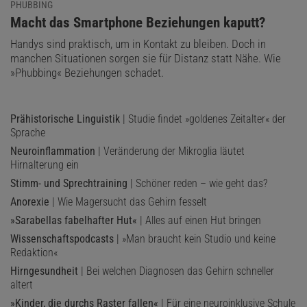
PHUBBING
:
Macht das Smartphone Beziehungen kaputt?
Handys sind praktisch, um in Kontakt zu bleiben. Doch in
manchen Situationen sorgen sie für Distanz statt Nähe. Wie
»Phubbing« Beziehungen schadet.
Prähistorische Linguistik
| Studie findet »goldenes Zeitalter« der
Sprache
Neuroinflammation
| Veränderung der Mikroglia läutet
Hirnalterung ein
Stimm- und Sprechtraining
| Schöner reden – wie geht das?
Anorexie
| Wie Magersucht das Gehirn fesselt
»Sarabellas fabelhafter Hut«
| Alles auf einen Hut bringen
Wissenschaftspodcasts
| »Man braucht kein Studio und keine
Redaktion«
Hirngesundheit
| Bei welchen Diagnosen das Gehirn schneller
altert
»Kinder, die durchs Raster fallen«
| Für eine neuroinklusive Schule