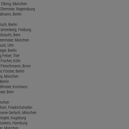
d Elbing, München
Ellermeier, Regensburg
Erdmann, Berlin
ruch, Berlin
Fahrenberg, Freiburg
aßnacht, Bern
stenmeier, München
Faust, Ulm
eger, Berlin
 Felser, Trier
d Fischer, Köln
M. Fleischmann, Bonn
s Förster, Berlin
Frey, München
Berlin
edlmeier, Konstanz
user, Bern
ünchen
hart, Friedrichshafen
phanie Gerlach, München
Giegler, Augsburg
 Goeters, Hamburg
er, München