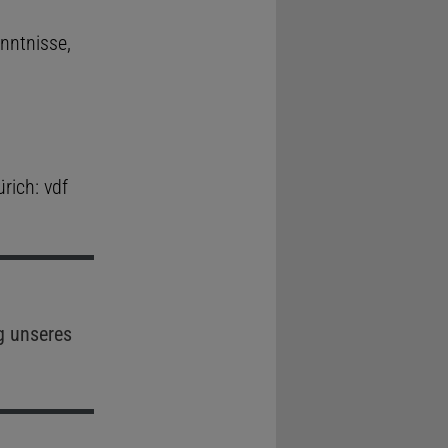
enntnisse,
ürich: vdf
g unseres