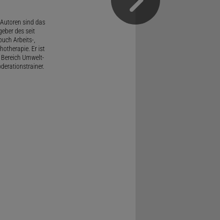
Autoren sind das
geber des seit
uch Arbeits-,
therapie. Er ist
 Bereich Umwelt-
derationstrainer.