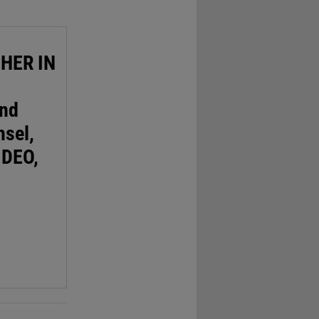
HER IN
und
hsel,
IDEO,