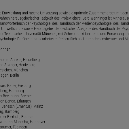
le Entwicklung und rasche Umsetzung sowie die optimale Zusammenarbeit mit den 
ahren herausgeberischer Tätigkeit des Projektleiters. Gerd Wenninger ist Mitheraus
andwörterbuch der Psychologie, des Handbuch der Medienpsychologie, des Handb
 Umweltschutz sowie Herausgeber der deutschen Ausgabe des Handbuch der Psycho
der Technischen Universität München, mit Schwerpunkt bei Lehre und Forschung im
ychologie. Darüber hinaus arbeitet er freiberuflich als Unternehmensberater und Mo
orinnen
oachim Ahrens, Heidelberg
and Asanger, Heidelberg
ersleben, München
agen, Berlin
hard Bauer, Freiburg
amberg, Hamburg
ert Beelmann, Bremen
 von Benda, Erlangen
h Benesch (Emeritus), Mainz
Berg, Bamberg
erner Bierhoff, Bochum
de Billmann-Mahecha, Hannover
irbaumer, Tübingen