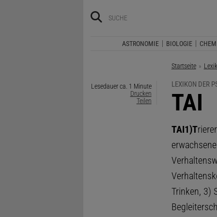
ASTRONOMIE
BIOLOGIE
CHEM
Startseite
Lexi
LEXIKON DER 
Lesedauer ca. 1 Minute
:
TAI
Drucken
Teilen
TAI
1)
T
riere
erwachsene 
Verhaltensw
Verhaltensk
Trinken, 3) 
Begleitersc