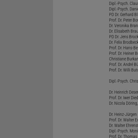
Dipl.-Psych. Clau
Dipl.-Psych. Dani
PD Dr. Gerhard Bl
Prof. Dr. Peter B
Dr. Veronika Bra
Dr. Elisabeth Brau
PD Dr. Jens Broc
Dr. Felix Brodbe
Prof. Dr. Hans-B
Prof. Dr. Heiner 
Christiane Burka
Prof. Dr. André 
Prof. Dr. Willi Bu
Dipl.-Psych. Chri
Dr. Heinrich Dese
Prof. Dr. Iwer Die
Dr. Nicola Döring
Dr. Heinz-Jürgen
Prof. Dr. Walter
Dr. Walter Ehren
Dipl.-Psych. Moni
Prof. Dr. Thomas 