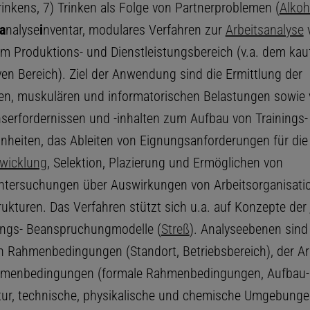
rinkens, 7) Trinken als Folge von Partnerproblemen (
Alkoh
a
nalyse
i
nventar, modulares Verfahren zur
Arbeitsanalyse
m Produktions- und Dienstleistungsbereich (v.a. dem ka
ven Bereich). Ziel der Anwendung sind die Ermittlung der
en, muskulären und informatorischen Belastungen sowie
onserfordernissen und -inhalten zum Aufbau von Trainings-
nheiten, das Ableiten von Eignungsanforderungen für die
wicklung
, Selektion, Plazierung und Ermöglichen von
ntersuchungen über Auswirkungen von Arbeitsorganisati
rukturen. Das Verfahren stützt sich u.a. auf Konzepte der
ungs- Beanspruchungmodelle (
Streß
). Analyseebenen sind
en Rahmenbedingungen (Standort, Betriebsbereich), der Ar
hmenbedingungen (formale Rahmenbedingungen, Aufbau-
tur, technische, physikalische und chemische Umgebung