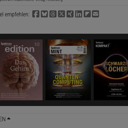
kel empfehlen:
EN