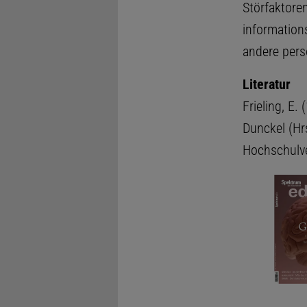
Störfaktore
informations
andere per
Literatur
Frieling, E.
Dunckel (Hr
Hochschulve