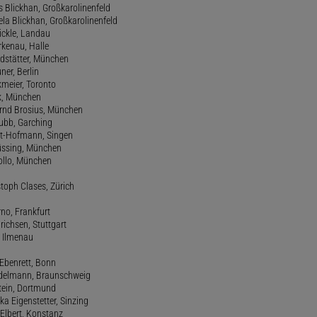
s Blickhan, Großkarolinenfeld
ela Blickhan, Großkarolinenfeld
ickle, Landau
orkenau, Halle
ndstätter, München
ner, Berlin
kmeier, Toronto
ck, München
ernd Brosius, München
Bubb, Garching
rt-Hofmann, Singen
Büssing, München
tollo, München
stoph Clases, Zürich
rno, Frankfurt
drichsen, Stuttgart
, Ilmenau
 Ebenrett, Bonn
 Edelmann, Braunschweig
stein, Dortmund
ka Eigenstetter, Sinzing
Elbert, Konstanz