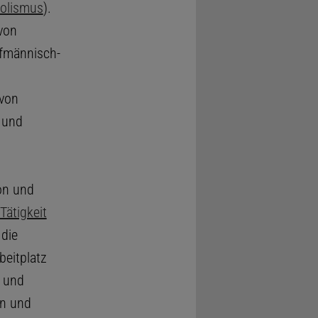
olismus
).
von
ufmännisch-
 von
 und
on und
Tätigkeit
 die
beitplatz
 und
en und