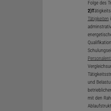
Folge des T
2)
T
ätigkeits
Tätigkeiten
i
adminstrati
energetisch
Qualifikati
Schulungsei
Personalent
Vergleichsu
Tätigkeitsst
und Belast
betrieblich
mit den Ra
Ablaufstruk