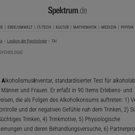
IE
ERDE/UMWELT
IT/TECH
KULTUR
MATHEMATIK
MEDIZIN
PHYSIK
ka
Lexikon der Psychologie
Aktuelle Seite:
TAI
PSYCHOLOGIE
r
A
lkoholismus
i
nventar, standardisierter Test für alkohol
Männer und Frauen. Er erfaßt in 90 Items Erlebens- und
eisen, die als Folgen des Alkoholkonsums auftreten: 1) Ve
ontrolle und der negativen Gefühle nah dem Trinken, 2) So
Süchtiges Trinken, 4) Trinkmotive, 5) Physiologische
heinungen und deren Behandlungsversuche, 6) Partnerpro