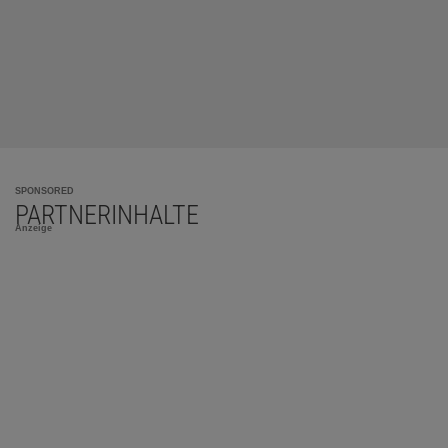
SPONSORED
PARTNERINHALTE
Anzeige