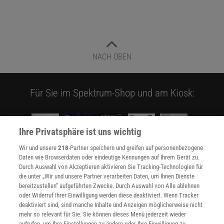
NACH OBEN
Für Sie im Spektrum-Shop und am Kiosk:
Ihre Privatsphäre ist uns wichtig
Wir und unsere
218
-Partner speichern und greifen auf personenbezogene
Daten wie Browserdaten oder eindeutige Kennungen auf Ihrem Gerät zu.
Durch Auswahl von Akzeptieren aktivieren Sie Tracking-Technologien für
WEITERE NEUERSCHEINUNGEN
SPEKTRUM SHOP
die unter „Wir und unsere Partner verarbeiten Daten, um Ihnen Dienste
bereitzustellen“ aufgeführten Zwecke. Durch Auswahl von Alle ablehnen
oder Widerruf Ihrer Einwilligung werden diese deaktiviert. Wenn Tracker
deaktiviert sind, sind manche Inhalte und Anzeigen möglicherweise nicht
mehr so relevant für Sie. Sie können dieses Menü jederzeit wieder
Spektrum
.de-Newsletter abonnieren
aufrufen, um Ihre Einstellungen zu ändern oder Ihre Einwilligung zu