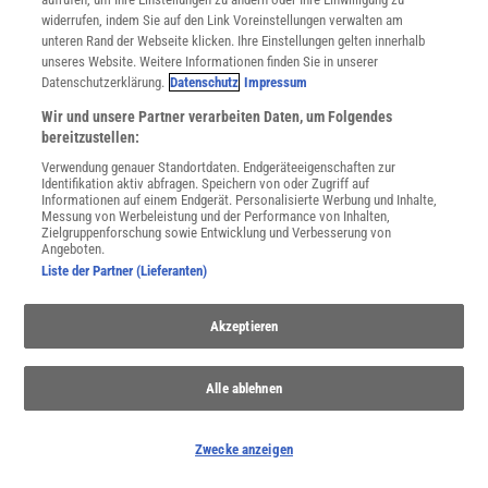
widerrufen, indem Sie auf den Link Voreinstellungen verwalten am
JETZT ANMELDEN!
unteren Rand der Webseite klicken. Ihre Einstellungen gelten innerhalb
unseres Website. Weitere Informationen finden Sie in unserer
Sie können unsere Newsletter jederzeit wieder abbestellen. Infos zu unserem Umgang
Datenschutzerklärung.
Datenschutz
Impressum
mit Ihren personenbezogenen Daten finden Sie in unserer
Datenschutzerklärung
.
Wir und unsere Partner verarbeiten Daten, um Folgendes
bereitzustellen:
Verwendung genauer Standortdaten. Endgeräteeigenschaften zur
SERVICES
Identifikation aktiv abfragen. Speichern von oder Zugriff auf
Informationen auf einem Endgerät. Personalisierte Werbung und Inhalte,
Newsletter
Messung von Werbeleistung und der Performance von Inhalten,
Kontakt
Zielgruppenforschung sowie Entwicklung und Verbesserung von
Spektrum Shop
Angeboten.
Liste der Partner (Lieferanten)
Im Handel kaufen
Presse
Verträge kündigen
Akzeptieren
Widerruf
INFO
Alle ablehnen
Mediadaten
Datenschutz
Zwecke anzeigen
Nutzungsbedingungen
Cookie-Einstellungen