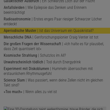
Galaktischer Ausbruch
| Ein Schwarzes Loch auf der Flucht
Anfallsleiden
| Wie Epilepsie das Denken und Erinnern
beeinträchtigt
Radioastronomie
| Erstes enges Paar riesiger Schwarzer Löcher
entdeckt
Aperiodische Muster
| Ist das Universum ein Quasikristall?
Menschliche DNA
| Genforschungspionier Craig Venter ist tot
Die großen Fragen der Wissenschaft
| »Ich halte es für plausibel,
dass Zeit quantisiert ist«
Kosmische Strahlung
| Schutzlos im All?
Unwahrscheinlich tödlich
| Tod durch Energydrink
Experiment mit Diskoblumen
| Hummeln überraschen mit
erstaunlichem Rhythmusgefühl
Science Slam
| Was passiert, wenn deine Zellen nicht im gleichen
Takt sind?
»Too much«
| Wenn alles zu viel ist