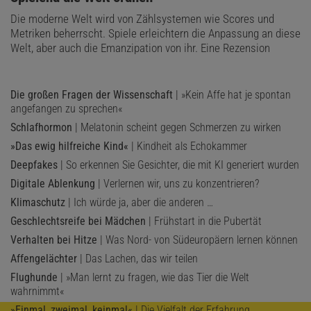
Die moderne Welt wird von Zählsystemen wie Scores und
Metriken beherrscht. Spiele erleichtern die Anpassung an diese
Welt, aber auch die Emanzipation von ihr. Eine Rezension
Die großen Fragen der Wissenschaft
| »Kein Affe hat je spontan
angefangen zu sprechen«
Schlafhormon
| Melatonin scheint gegen Schmerzen zu wirken
»Das ewig hilfreiche Kind«
| Kindheit als Echokammer
Deepfakes
| So erkennen Sie Gesichter, die mit KI generiert wurden
Digitale Ablenkung
| Verlernen wir, uns zu konzentrieren?
Klimaschutz
| Ich würde ja, aber die anderen …
Geschlechtsreife bei Mädchen
| Frühstart in die Pubertät
Verhalten bei Hitze
| Was Nord- von Südeuropäern lernen können
Affengelächter
| Das Lachen, das wir teilen
Flughunde
| »Man lernt zu fragen, wie das Tier die Welt
wahrnimmt«
»Einmal, zweimal, keinmal«
| Die Vielfalt der Erfahrung