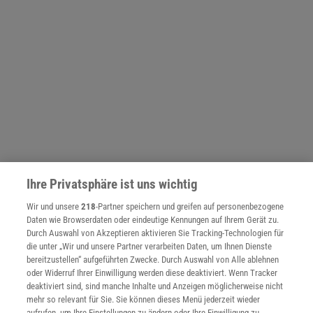
Ihre Privatsphäre ist uns wichtig
NACH OBEN
Wir und unsere
218
-Partner speichern und greifen auf personenbezogene
Daten wie Browserdaten oder eindeutige Kennungen auf Ihrem Gerät zu.
Durch Auswahl von Akzeptieren aktivieren Sie Tracking-Technologien für
Für Sie im Spektrum-Shop und am Kiosk:
die unter „Wir und unsere Partner verarbeiten Daten, um Ihnen Dienste
bereitzustellen“ aufgeführten Zwecke. Durch Auswahl von Alle ablehnen
oder Widerruf Ihrer Einwilligung werden diese deaktiviert. Wenn Tracker
deaktiviert sind, sind manche Inhalte und Anzeigen möglicherweise nicht
mehr so relevant für Sie. Sie können dieses Menü jederzeit wieder
aufrufen, um Ihre Einstellungen zu ändern oder Ihre Einwilligung zu